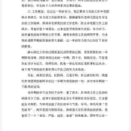
范
文
大
学
班
级
作
为
得了较好的成绩。
在
校
大
学