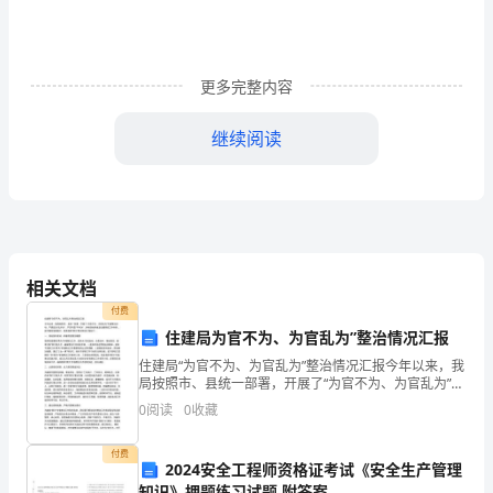
生
的
更多完整内容
根
继续阅读
本
组
织
形
相关文档
式,
付费
是
住建局为官不为、为官乱为”整治情况汇报
住建局“为官不为、为官乱为”整治情况汇报今年以来，我
大
局按照市、县统一部署，开展了“为官不为、为官乱为”专
项整治活动，严肃惩治“乱作为”，严厉问责“不作为”，持
学
0
阅读
0
收藏
续强化和改进住建系统工作作风，提升服务发展
生
付费
2024安全工程师资格证考试《安全生产管理
知识》押题练习试题 附答案