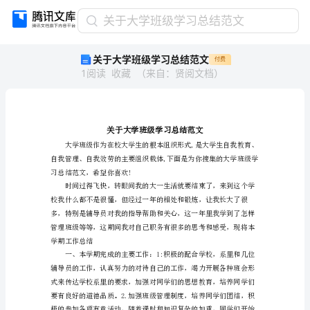
关
关于大学班级学习总结范文
于
关于大学班级学习总结范文
付费
大
1
阅读
收藏
（
来自
：
贤阅文档
）
学
班
级
学
习
总
结