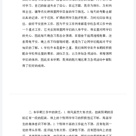
习总结范文，希望你喜欢!
范
文
关
于
大
学期工作总结
学
班
级
学
习
总
结