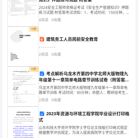
自
2024安全工程师资格证考试《安全生产管理知识》押题
我
练习试题 附答案考试须知：1、考试时间：150分钟，本
卷满分为100分。 2、请首先按要求在试卷的指定位置填
教
4
阅读
0
收藏
写您的姓名、准考证号等信息。 3、请仔细
付费
育、
建筑务工人员岗前安全教育
自
的根底。
- - - - - - - -
我
2
阅读
0
收藏
管
付费
考点解析乌龙木齐第四中学北师大版物理九
理、
年级第十一章简单电路章节训练试卷（附答案详
自
解）
乌龙木齐第四中学北师大版物理九年级第十一章简单电
路章节训练 考试时间：90分钟；命题人：教研组考生注
我
意：1、本卷分第I卷（选择题）和第Ⅱ卷（非选择题）两
2
阅读
0
收藏
部分，满分100分，考试时间90分钟2、答卷前，
效
2023年资源与环境工程学院毕业设计打印格
劳
式
个简单的总结：
的
山东科技大学资环学院学士学位论文排版打印格式规定
根据教学评估规定，为深入提高我院学士学位论文质
量，参照兄弟学院毕业论文格式规定，在原有学位论文