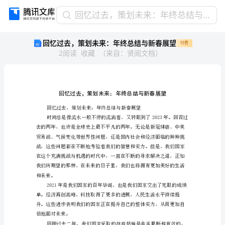
回
回忆过去，策划未来：年终总结与新春展望
忆
回忆过去，策划未来：年终总结与新春展望
付费
过
2
阅读
收藏
（
来自
：
贤阅文档
）
去，
策
划
未
来：
年
终