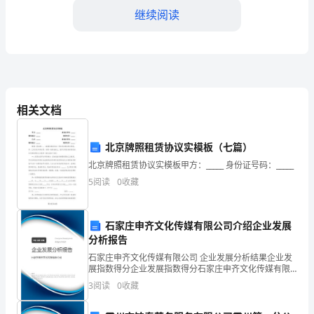
望
继续阅读
回
忆
过
去，
相关文档
策
北京牌照租赁协议实模板（七篇）
划
北京牌照租赁协议实模板甲方：_____ 身份证号码：_____
未
5
阅读
0
收藏
来：
受到发展成果。
石家庄申齐文化传媒有限公司介绍企业发展
年
分析报告
终
石家庄申齐文化传媒有限公司 企业发展分析结果企业发
展指数得分企业发展指数得分石家庄申齐文化传媒有限
总
公司综合得分说明：企业发展指数根据企业规模、企业
3
阅读
0
收藏
创新、企业风险、企业活力四个维度对企业发展情况进
结
行评