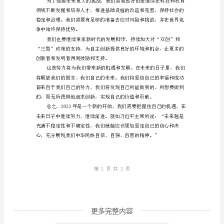
去，
策
划
未
来：
年
迈进。
终
总
结
与
新
春
更多完整内容
展