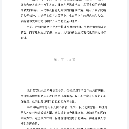
总
结
与
新
春
和未来。
展
望
回
信地面对未来。
忆
过