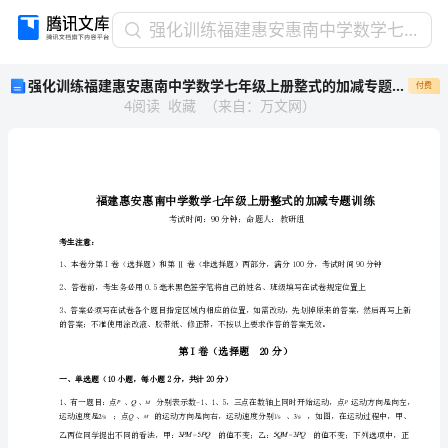
强
强化训练福建惠安惠南中学数学七年级上册整式的加减专题训练试卷（含答案详解版）
化
强化训练福建惠安惠南中学数学七年级上册整式的加减专题训练试卷（含答案详解版）
付费
训
4
阅读
收藏
（
来自
：
万文网
）
练
福
建
惠
安
惠
南
考生注意：