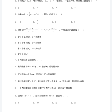
整
式
的
加
减
专
题
训
练
试