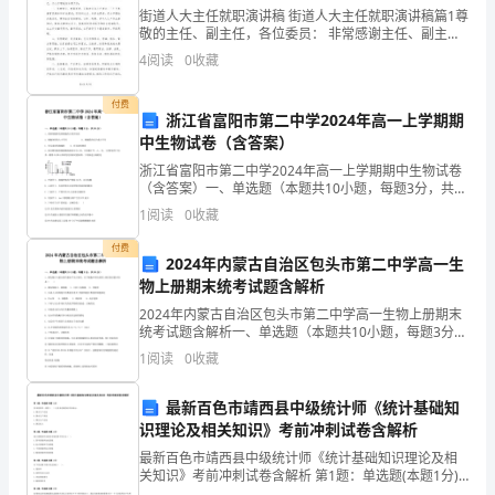
惠
街道人大主任就职演讲稿 街道人大主任就职演讲稿篇1尊
敬的主任、副主任，各位委员： 非常感谢主任、副主任
和各位委员对我的信任和关心，任命我为**街道人大工
南
4
阅读
0
收藏
委主任。在今后的工作中，本人坚持
中
付费
浙江省富阳市第二中学2024年高一上学期期
学
A．有5个单项式，1个多项式
中生物试卷（含答案）
数
浙江省富阳市第二中学2024年高一上学期期中生物试卷
B．有3个单项式，2个多项式
（含答案）一、单选题（本题共10小题，每题3分，共
30分）1、原核细胞和真核细胞的主要区别是A．细胞体
学
1
阅读
0
收藏
积的大小不同 B．细胞膜的化学成分不同C．有无
C．有4个单项式，2个多项式
七
付费
2024年内蒙古自治区包头市第二中学高一生
D．有7个整式
物上册期末统考试题含解析
年
2024年内蒙古自治区包头市第二中学高一生物上册期末
7、下列表述不正确的是（）
级
统考试题含解析一、单选题（本题共10小题，每题3分，
共30分）1、核孔数目与蛋白质代谢水平呈正相关。以下
1
阅读
0
收藏
上
细胞中单位面积上核孔数目最少的是（ ）
A．葡萄的单价是4元/，表示葡萄的金额
册
最新百色市靖西县中级统计师《统计基础知
识理论及相关知识》考前冲刺试卷含解析
整
B．正方形的边长为表示这个正方形的周长
最新百色市靖西县中级统计师《统计基础知识理论及相
关知识》考前冲刺试卷含解析 第1题：单选题(本题1分)
式
资本的效率一般用（ ）与资本总额的比率来表示。A.