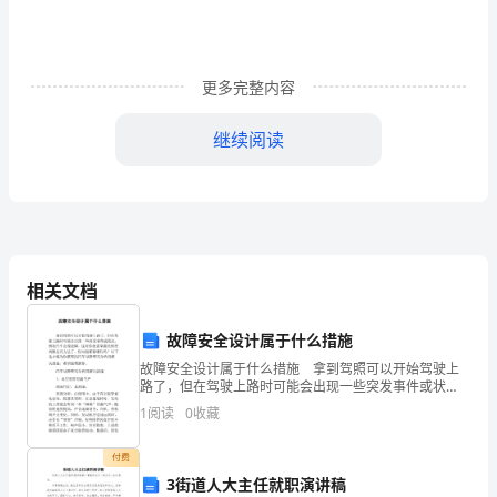
卷
（含
更多完整内容
答
继续阅读
案
3、代数式的正确解释是（）
详
解
相关文档
版）
故障安全设计属于什么措施
福
故障安全设计属于什么措施 拿到驾照可以开始驾驶上
路了，但在驾驶上路时可能会出现一些突发事件或状
建
况，例如汽车出现故障，这时你就需掌握些修理判断技
1
阅读
0
收藏
巧方法了。你知道都要哪些吗？以下是小编为你整理的
惠
汽车故
5
付费
安
3街道人大主任就职演讲稿