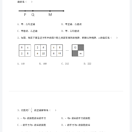
中
学
数
学
七
一、单选题（10小题，每小题2分，共计20分）
年
级
上
确的是（）
册