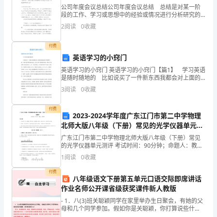
公司年度会议总结公司年度会议总结 总结是对某一阶
关
段的工作、学习或思想中的经验或情况进行分析研究的
得小于土壤冰冻线
书面材料，写总结有利于我们学习和工作能力的提高，
于
2
阅读
0
收藏
为此我们要做好回顾，写好总结。但是总结有什么要求
呢
强
付费
英语学习的小窍门
化
英语学习的小窍门 英语学习的小窍门【篇1】 学习英语
完
是随时随地的 比如说买了一件新东西我都会对上面的
包装或说明书仔细研究一番，当然不是在研究商品本
3
阅读
0
收藏
善
身，是为了看上面的英语注释，想多几个地道的 英语表
建
付费
2023-2024学年度广东江门市第二中学物理
北师大版八年级（下册）常见的光学仪器单元测
筑
评试题（含答案解析版）
广东江门市第二中学物理北师大版八年级（下册）常见
给
的光学仪器单元测评 考试时间：90分钟；命题人：教研
组考生注意：1、本卷分第I卷（选择题）和第Ⅱ卷（非选
1
阅读
0
收藏
水
择题）两部分，满分100分，考试时间90分钟2、
付费
设
八年级语文下册第五单元口语交际即席讲话
(二)消防系统
作业名师公开课省级获奖课件新人教版
施
- 1．八(3)班关聪颖同学在家里举办生日聚会，有她的父
母和几个同学参加。假如你是关聪颖，你打算说些什
抗
么？首先，我感谢爸爸、妈妈，感谢你们让我健康、快