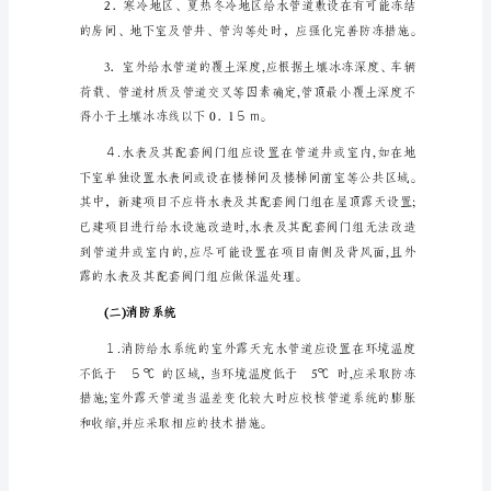
给
认真贯彻落实。
水
设
施
抗
冻
措
冻处理措施，增强抗冻能力。
施
(一)给水系统
的
通