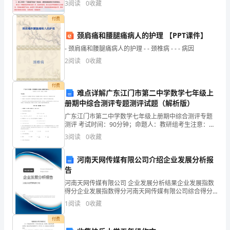
3
阅读
0
收藏
乐、幸福地成长，今后我会更加努力学习，一定不辜负
冻
你
付费
措
颈肩痛和腰腿痛病人的护理 【PPT课件】
施
- 颈肩痛和腰腿痛病人的护理 - - 颈椎病 - - - 病因
和收缩,并应采取
2
阅读
0
收藏
的
通
付费
难点详解广东江门市第二中学数学七年级上
知
册期中综合测评专题测评试题（解析版）
广东江门市第二中学数学七年级上册期中综合测评专题
(发
测评 考试时间：90分钟；命题人：教研组考生注意：
1、本卷分第I卷（选择题）和第Ⅱ卷（非选择题）两部
3
阅读
0
收藏
布
分，满分100分，考试时间90分钟2、答卷前，考生务
时
河南天网传媒有限公司介绍企业发展分析报
告
间：
河南天网传媒有限公司 企业发展分析结果企业发展指数
2
得分企业发展指数得分河南天网传媒有限公司综合得分
说明：企业发展指数根据企业规模、企业创新、企业风
1
阅读
0
收藏
险、企业活力四个维度对企业发展情况进行评价。该企
０
业的
付费
1