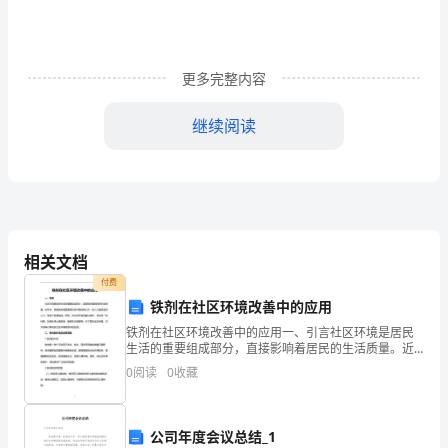
知
ﻫ
更多完整内容
云
南
继续阅读
省
住
房
的管道井空间。
和
相关文档
付费
城
铁剂在社区环境改善中的应用
乡
铁剂在社区环境改善中的应用一、引言社区环境是居民
生活的重要组成部分，直接影响着居民的生活质量。近
建
年来，我国政府高度重视社区环境改善工作，投入大量
0
阅读
0
收藏
资金和人力，取得了显著成效。然而，在社区环境改善
设
过程中，
厅
公司年度会议总结_1