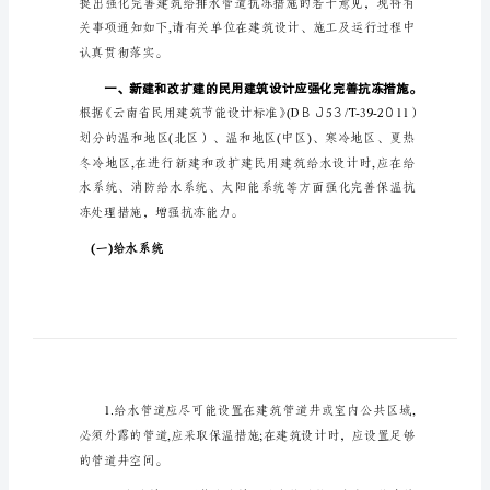
云建设〔2０16〕3２6号
厅
关
位:
于
强
化
完
善
建
筑