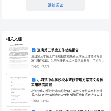
恋
继续阅读
1883
年,16
岁
的
相关文档
波
道班第三季度工作总结报告
兰
道班第三季度工作总结报告道班第三季度工作总结报告
姑
篇1回首过往，公司陪伴我走过人生很重要的一个阶段，
使我懂得了很多，感谢公司领导对我的支持与关爱，在
2
阅读
0
收藏
娘
此我向公司的领导表示最衷心的感谢!有你们的协助和理
解
玛
小河镇中心学校校本研修管理方案范文考核
实用制度简报
丽
富”
小河镇中心学校校本研修管理方案范文考核实用制度简
亚,
报校本研修管理制度以及考核制简报卷首语走近现实课
堂，兑现自己的诺言，实践有效教学。校本研修是一种
1
阅读
0
收藏
即
学习，一种交流，一种思考，一种提高。走近校本研修
四、磨难是财富
的课堂，