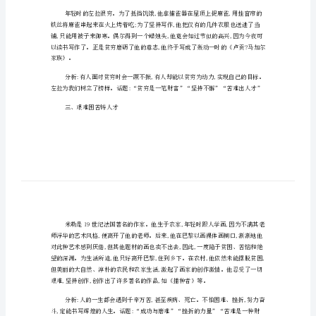
人
故
事
二
十
人类将失去一位迄今为止
七
个
古
今
量”“转折”
中
二、贫穷造就了作家
外
名