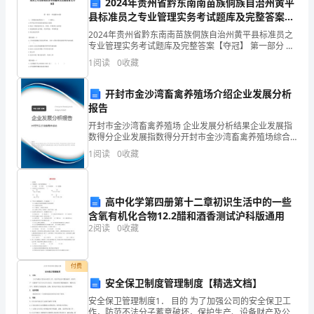
后
2024年贵州省黔东南南苗族侗族自治州黄平
县标准员之专业管理实务考试题库及完整答案
来
【夺冠】
2024年贵州省黔东南南苗族侗族自治州黄平县标准员之
专业管理实务考试题库及完整答案【夺冠】 第一部分 单
的
选题(50题) 1、工程建设标准是以（ ）为核心。A.科学技
1
阅读
0
收藏
术和实践经验的综合成果B
居
开封市金沙湾畜禽养殖场介绍企业发展分析
里
报告
夫
开封市金沙湾畜禽养殖场 企业发展分析结果企业发展指
数得分企业发展指数得分开封市金沙湾畜禽养殖场综合
得分说明：企业发展指数根据企业规模、企业创新、企
人,
1
阅读
0
收藏
业风险、企业活力四个维度对企业发展情况进行评价。
五、面对失败和贫困
该企
到
某
高中化学第四册第十二章初识生活中的一些
含氧有机化合物12.2醋和酒香测试沪科版通用
贵
2
阅读
0
收藏
族
付费
之
安全保卫制度管理制度【精选文档】
家
安全保卫管理制度1． 目的 为了加强公司的安全保卫工
作，防范不法分子蓄意破坏，保护生产、设备财产及公