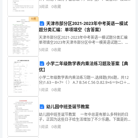
当
司人员人身安全，保证各项安保措施落实，确保安全生
3
阅读
0
收藏
产，根据有关安保法律、法规，结合公司实际,制定本管
家
理
付费
天津市部分区2021-2023年中考英语一模试
庭
题分类汇编：单项填空（含答案）
教
天津市部分区2021-2023年中考英语一模试题分类汇编
单项填空2023年天津市部分区中考一模英语试题二、单
师,
项填空（本大题共15小题，每小题1分，共15分）从下
5
阅读
0
收藏
列每小题所给的A、B、C、D四个选项中
她
小学二年级数学表内乘法练习题及答案【典
计
优】
小学二年级数学表内乘法练习题一.选择题(共6题，共12
划
分)1.63－8×7=（ ） A.7 B.54 C.56 D.82.9×6＝9×□＋
9×□，两个□
挣
1
阅读
0
收藏
一
幼儿园中班圣诞节教案
些
幼儿园中班圣诞节教案 一年中总是有那么多特别的日
子，正因为这些日子给生活增加了不少乐趣。下面是的
钱
幼儿园中班圣诞节的教案，欢迎阅读参考。 幼儿园中
1
阅读
0
收藏
班圣诞节教案：圣诞花园 操
出