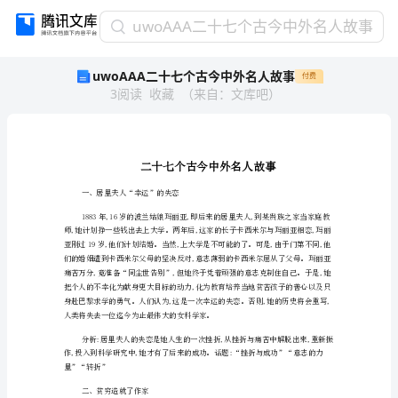
uwoAAA
uwoAAA二十七个古今中外名人故事
二
uwoAAA二十七个古今中外名人故事
付费
十
3
阅读
收藏
（
来自
：
文库吧
）
七
个
古
今
中
外
一、居里夫人“幸运”的失恋
名