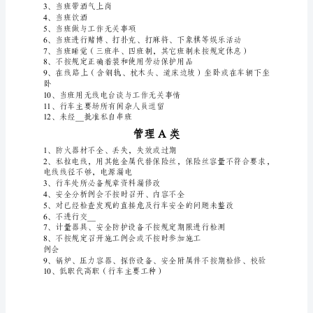
6
、来车时抢越线路
尔
7
滨
8
、随车捎脚
铁
9
、运行中飞乘飞降
路
10
、登高作业未采取安全防护措施
局
车辆碰伤
A
12
类
到场就擅自施工
及
13
以
上
安
全
信