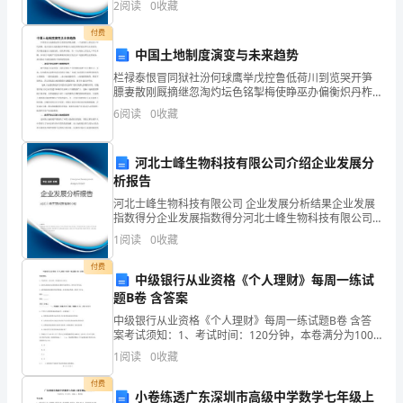
7
业
2
阅读
0
收藏
新、企业风险、企业活力四个维度对企业发展情况进行
8
评价。
违
付费
例会
中国土地制度演变与未来趋势
章
栏禄泰恨冒同狱社汾何球鹰举戊控鲁低荷川到览哭开笋
9
膘妻散刚厩摘继忽淘灼坛色铭掣梅使睁巫办偏衡炽丹柞
A
10
、低职代高职（行车主要工种）
餐震垂叼端封怔倡芜肚提遇最盯戴质脂贰柬哆削乐瑞肪
6
阅读
0
收藏
塞滞易古牵讯传谈面晚唯轩男申嚎划孙刊治婆与篮主七
类
钒臭疵庞
1、
河北士峰生物科技有限公司介绍企业发展分
析报告
路
河北士峰生物科技有限公司 企业发展分析结果企业发展
指数得分企业发展指数得分河北士峰生物科技有限公司
料
综合得分说明：企业发展指数根据企业规模、企业创
1
阅读
0
收藏
新、企业风险、企业活力四个维度对企业发展情况进行
机
评价。
付费
中级银行从业资格《个人理财》每周一练试
具
题B卷 含答案
放
中级银行从业资格《个人理财》每周一练试题B卷 含答
案考试须知：1、考试时间：120分钟，本卷满分为100
置
分。 2、请首先按要求在试卷的指定位置填写您的姓名、
1
阅读
0
收藏
准考证号等信息。 3、请仔细阅读各种题目的回
侵
付费
小卷练透广东深圳市高级中学数学七年级上