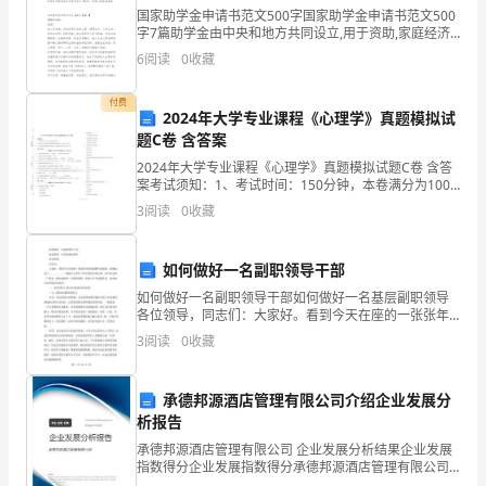
子
8
国家助学金申请书范文500字国家助学金申请书范文500
字7篇助学金由中央和地方共同设立,用于资助,家庭经济
1、
9
比较困难的学生。为了能够让同学们不因为经济原因而
6
阅读
0
收藏
放弃上大学的机会,因此出台了很多大学生助学
无
卧
付费
10
方
2024年大学专业课程《心理学》真题模拟试
题C卷 含答案
11
、行车主要场所有闲杂人员逗留
案、
2024年大学专业课程《心理学》真题模拟试题C卷 含答
12
、未经__批准私自串班
案考试须知：1、考试时间：150分钟，本卷满分为100
无
分。 2、请首先按要求在试卷的指定位置填写您的姓名、
3
阅读
0
收藏
准考证号等信息。 3、请仔细阅读各种题目
命
令
1
、防火
如何做好一名副职领导干部
2
如何做好一名副职领导干部如何做好一名基层副职领导
擅
各位领导，同志们：大家好。看到今天在座的一张张年
电线线径不够，电源漏电
轻而充满朝气的面容，我想起自己。。。。。。，现就
自
3
阅读
0
收藏
个人多年工作中的经历和心得，同大家交换一下意见。
3
、行车处所必备规章资料漏修改
就如何做
施
4
承德邦源酒店管理有限公司介绍企业发展分
工
析报告
5
承德邦源酒店管理有限公司 企业发展分析结果企业发展
作
6
、不进行交__
指数得分企业发展指数得分承德邦源酒店管理有限公司
综合得分说明：企业发展指数根据企业规模、企业创