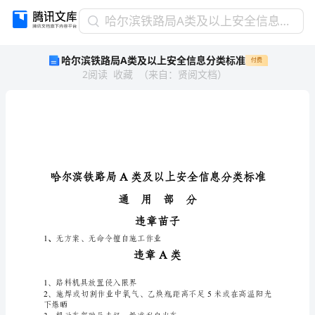
哈
哈尔滨铁路局A类及以上安全信息分类标准
尔
哈尔滨铁路局A类及以上安全信息分类标准
付费
滨
2
阅读
收藏
（
来自
：
贤阅文档
）
铁
路
局
A
类
及
以