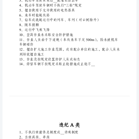
A
上
安
全
信
1
、
无方案、无命令擅自施工作业
息
A
分
1
、路料机具放置侵入限界
类
标
下爆晒
3__
、机动
准
4“”
5
、擅自使用不允许使用的电热器具
哈