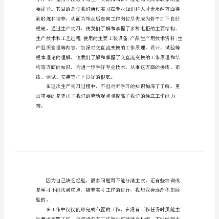
报
告
(2)
自
动
研，最终问题得到很好解决。
化
专
业
毕
业
生
实