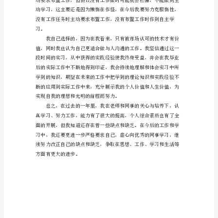
习
报
告
(2)
在
生
线、调试、安装等打下良好的根底。
产
车
间，
等。
我
首
先