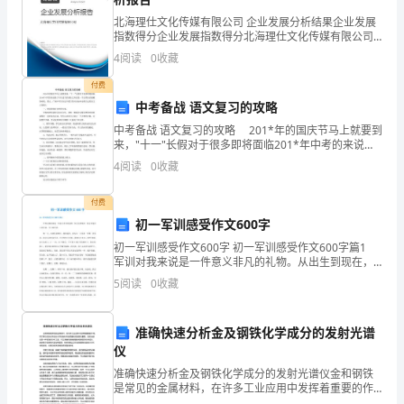
初
北海理仕文化传媒有限公司 企业发展分析结果企业发展
做
指数得分企业发展指数得分北海理仕文化传媒有限公司
综合得分说明：企业发展指数根据企业规模、企业创
4
阅读
0
收藏
起
新、企业风险、企业活力四个维度对企业发展情况进行
评价。
付费
来
中考备战 语文复习的攻略
笨
中考备战 语文复习的攻略 201*年的国庆节马上就要到
来，"十一"长假对于很多即将面临201*年中考的来说除
手
了可以适当的放松之外还是一个完善知识储藏的时机，
4
阅读
0
收藏
那么，广阔中考生在这个假日里应该如何安排
笨
实现自我的理想和光明的前程
付费
脚
初一军训感受作文600字
初一军训感受作文600字 初一军训感受作文600字篇1
的，
军训对我来说是一件意义非凡的礼物。从出生到现在，
我才知道什么是军训，什么叫军训。 第一天，也就是
5
阅读
0
收藏
也
星期天，我很高兴，因为这一天是我一生第一次军
挺
准确快速分析金及钢铁化学成分的发射光谱
辛
仪
准确快速分析金及钢铁化学成分的发射光谱仪金和钢铁
苦
是常见的金属材料，在许多工业应用中发挥着重要的作
方面有更大的进步。
用。而了解它们的化学成分对于控制材料的质量和性能