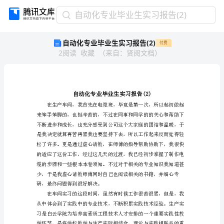
自
自动化专业毕业生实习报告(2)
动
自动化专业毕业生实习报告(2)
付费
化
2
阅读
收藏
（
来自
：
贤阅文档
）
专
业
毕
业
生
实
习