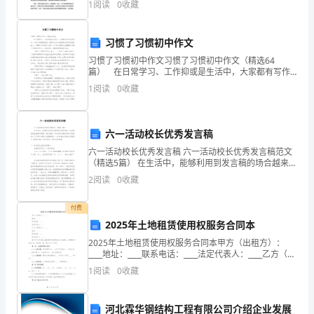
1
阅读
0
收藏
的，
至关重要。发射光谱仪是一种有效的分析工具，可以准
确快速地
不
习惯了习惯初中作文
过
习惯了习惯初中作文习惯了习惯初中作文（精选64
篇） 在日常学习、工作抑或是生活中，大家都有写作
在
文的经历，对作文很是熟悉吧，借助作文可以提高我们
1
阅读
0
收藏
的语言组织能力。那要怎么写好作文呢？以下是小编帮
同
大家整
事
六一活动校长优秀发言稿
六一活动校长优秀发言稿 六一活动校长优秀发言稿范文
和
（精选5篇） 在生活中，能够利用到发言稿的场合越来越
多，发言稿特别注重结构清楚，层次简明。你知道发言
同
2
阅读
0
收藏
稿怎样写才规范吗？以下是小编为大家整
学
付费
2025年土地租赁使用权服务合同本
的
2025年土地租赁使用权服务合同本甲方（出租方）：
的
____地址：____联系电话：____法定代表人：____乙方（承
租方）：____地址：____联系电话：____法定代表人：____
1
阅读
0
收藏
关
鉴于甲乙双方就
心
河北霖华钢结构工程有限公司介绍企业发展