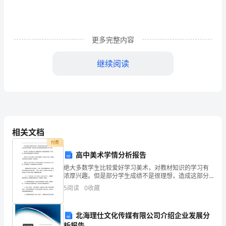
在
电
缆
更多完整内容
班，
继续阅读
毕
竟
是
验的。
第
相关文档
一
付费
高中美术学情分析报告
次，
绝大多数学生比较爱好学习美术，对教材知识的学习有
所
浓厚兴趣。但是部分学生成绩不是很理想，造成这部分
学生成绩差的原因主要有以下几个方面： 学生方面: 个
5
阅读
0
收藏
以
别不要求上进，思想意识很差；有的相对智商较低，学
习吃
习。
起
北海理仕文化传媒有限公司介绍企业发展分
析报告