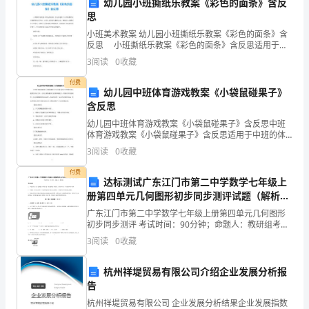
幼儿园小班撕纸乐教案《彩色的面条》含反
与
思
大
小班美术教案 幼儿园小班撕纸乐教案《彩色的面条》含
反思 小班撕纸乐教案《彩色的面条》含反思适用于小
家
班的撕纸乐主题教学活动当中，让幼儿乐意参与撕纸活
3
阅读
0
收藏
动，体验给小动物过生日的快乐，能两只手协调配合地
分
付费
幼儿园中班体育游戏教案《小袋鼠碰果子》
享
含反思
幼儿园中班体育游戏教案《小袋鼠碰果子》含反思中班
有
体育游戏教案《小袋鼠碰果子》含反思适用于中班的体
育主题教学活动当中，让幼儿锻炼腿部力量和弹跳能
关
3
阅读
0
收藏
力，增强动作的协调性，学习纵跳触物的基本动作，体
验和同伴一
小
付费
达标测试广东江门市第二中学数学七年级上
册第四单元几何图形初步同步测评试题（解析
学
版）
广东江门市第二中学数学七年级上册第四单元几何图形
生
初步同步测评 考试时间：90分钟；命题人：教研组考生
注意：1、本卷分第I卷（选择题）和第Ⅱ卷（非选择题）
3
阅读
0
收藏
友
两部分，满分100分，考试时间90分钟2、答卷前
谊
杭州祥堤贸易有限公司介绍企业发展分析报
告
的
杭州祥堤贸易有限公司 企业发展分析结果企业发展指数