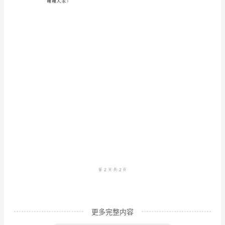
的
老
师、
亲
爱
的
同
学
们：
大
家
好！
我
更多完整内容