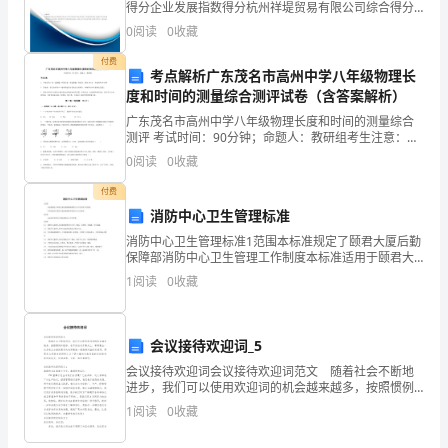
得分企业发展指数得分杭州祥堤贸易有限公司综合得分
话
说明：企业发展指数根据企业规模、企业创新、企业风
0
阅读
0
收藏
险、企业活力四个维度对企业发展情况进行评价。该企
题。
业的
付费
考点解析广东茂名市高州中学八年级物理长
友
度和时间的测量综合测评试卷（含答案解析）
谊
广东茂名市高州中学八年级物理长度和时间的测量综合
测评 考试时间：90分钟；命题人：教研组考生注意：
1、本卷分第I卷（选择题）和第Ⅱ卷（非选择题）两部
是
0
阅读
0
收藏
分，满分100分，考试时间90分钟2、答卷前，考生务
人
付费
消防中心卫生管理标准
生
消防中心卫生管理标准1范围本标准规定了颐君大厦后勤
保障部消防中心卫生管理工作制度本标准适用于颐君大
中
厦后勤保障部消防中心卫生管理2目的 本标准目的是为了
1
阅读
0
收藏
提高消防中心卫生管理。3内容3.1 消防
最
珍
会议接待欢迎词_5
贵
会议接待欢迎词会议接待欢迎词范文 随着社会不断地
进步，我们可以使用欢迎词的机会越来越多，按照惯例
的
和程序，在节庆活动开幕式上，常常要由一位东道主方
1
阅读
0
收藏
面的要员向来宾敬致一篇热情洋溢的欢迎词。那要怎么
财
写好