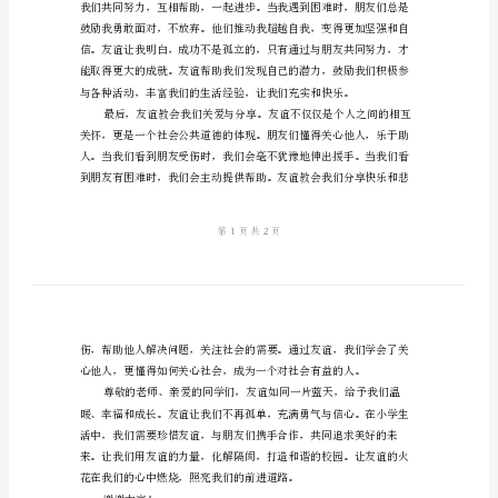
关
于
起探讨友谊在小学生生活中
小
学
生
友
谊
演
讲
稿
尊
敬