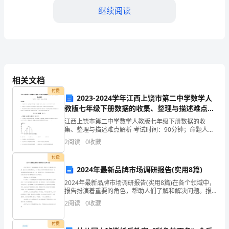
是
继续阅读
XXX
学
校
的
相关文档
XXX，
付费
2023-2024学年江西上饶市第二中学数学人
很
教版七年级下册数据的收集、整理与描述难点解
析练习题（含答案详解）
江西上饶市第二中学数学人教版七年级下册数据的收
荣
集、整理与描述难点解析 考试时间：90分钟；命题人：
教研组考生注意：1、本卷分第I卷（选择题）和第Ⅱ卷
2
阅读
0
收藏
幸
（非选择题）两部分，满分100分，考试时间90分钟2
付费
站
2024年最新品牌市场调研报告(实用8篇)
在
谢谢大家！
2024年最新品牌市场调研报告(实用8篇)在各个领域中，
报告扮演着重要的角色，帮助人们了解和解决问题。报
这
告的结构要合理安排，各个部分之间要有明确的逻辑联
2
阅读
0
收藏
系，以便读者能够理解和领会。接下来，我们将介绍一
里，
付费