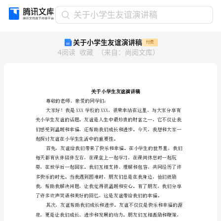
关
关于小学生友谊演讲稿
于
关于小学生友谊演讲稿
付费
小
4
阅读
收藏
（
来自
：
尚阅文库
）
学
生
友
谊
演
讲
尊敬的老师、亲爱的同学们：
稿