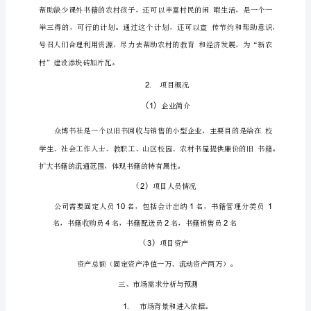
一、
项
目
总
论
第
一
章
项
目
总
论
第