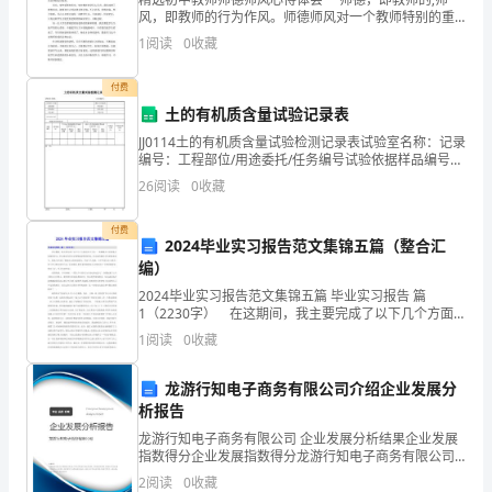
风，即教师的行为作风。师德师风对一个教师特别的重
织
要，因为，教师是学生行动的标杆。其身正，不令而行;
1
阅读
0
收藏
其身不正，虽令不从。 对于师德师风问题，不少教
的
付费
选
土的有机质含量试验记录表
JJ0114土的有机质含量试验检测记录表试验室名称：记录
定
编号：工程部位/用途委托/任务编号试验依据样品编号样
品描述样品名称试验条件试验日期主要仪器设备及编号
第
26
阅读
0
收藏
硫酸亚铁标准浓度Cmol/L试样
五
付费
2024毕业实习报告范文集锦五篇（整合汇
章
编）
2024毕业实习报告范文集锦五篇 毕业实习报告 篇
项
1（2230字） 在这期间，我主要完成了以下几个方面
的实习工作：一是跟随实习老师进行实地的学习，学习
目
1
阅读
0
收藏
做业务的方法和吸取老师的经验，学习如何做好业务的
的
龙游行知电子商务有限公司介绍企业发展分
析报告
技
龙游行知电子商务有限公司 企业发展分析结果企业发展
术
指数得分企业发展指数得分龙游行知电子商务有限公司
综合得分说明：企业发展指数根据企业规模、企业创
2
阅读
0
收藏
新、企业风险、企业活力四个维度对企业发展情况进行