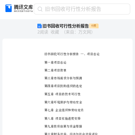
旧
旧书回收可行性分析报告
书
旧书回收可行性分析报告
付费
回
2
阅读
收藏
（
来自
：
万文网
）
收
可
行
性
分
析
报