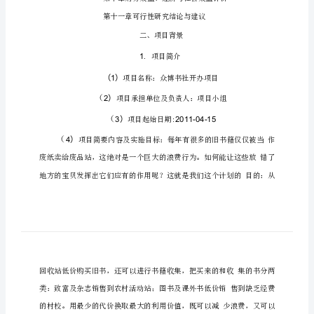
告
旧
书
回
收
可
行
性
分
析
报
告