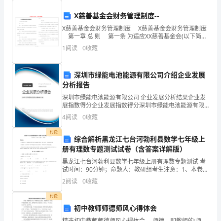
业发
分
X慈善基金会财务管理制度--
析
X慈善基金会财务管理制度 X慈善基金会财务管理制度
第一章 总 则 第一条 为适应XX慈善基金会(以下简称
本会)发展的要求，规范财务行为，完善财务管理工作，
与
1
阅读
0
收藏
改
预
深圳市绿能电池能源有限公司介绍企业发展
测
分析报告
第
深圳市绿能电池能源有限公司 企业发展分析结果企业发
展指数得分企业发展指数得分深圳市绿能电池能源有限
公司综合得分说明：企业发展指数根据企业规模、企业
四
4
阅读
0
收藏
创新、企业风险、企业活力四个维度对企业发展情况进
行评
章
付费
综合解析黑龙江七台河勃利县数学七年级上
项
册有理数专题测试试卷（含答案详解版）
黑龙江七台河勃利县数学七年级上册有理数专题测试 考
（
目
4）
试时间：90分钟；命题人：教研组考生注意：1、本卷分
第I卷（选择题）和第Ⅱ卷（非选择题）两部分，满分100
2
阅读
0
收藏
扶
分，考试时间90分钟2、答卷前，考生务必用0
付费
助
废
废
初中教师师德师风心得体会
纸卖给
组
精选初中教师师德师风心得体会 师德，即教师的;师