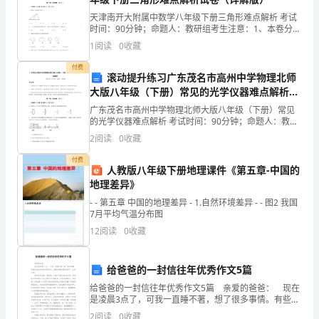
甲
天津南开大附属中数学八年级下册三角形难点解析 考试
时间：90分钟；命题人：教研组考生注意：1、本卷分第
方
I卷（选择题）和第Ⅱ卷（非选择题）两部分，满分100
1
阅读
0
收藏
分，考试时间90分钟2、答卷前，考生务必用0.
委
五、委托贷款利率
付费
滚动提升练习广东茂名市高州中学物理北师
托
大版八年级（下册）常见的光学仪器难点解析试
题（含答案解析）
乙
广东茂名市高州中学物理北师大版八年级（下册）常见
的光学仪器难点解析 考试时间：90分钟；命题人：教研
方
组考生注意：1、本卷分第I卷（选择题）和第Ⅱ卷（非选
2
阅读
0
收藏
择题）两部分，满分100分，考试时间90分钟2、
就
付费
人教版八年级下册地理课件《第五章-中国的
其
地理差异》
- - 第五章 中国的地理差异 - 1.自然环境差异 - - 图2 我国
委
7月平均气温分布图
12
阅读
0
收藏
托
款
给爸爸的一封信往年优秀作文5篇
项，
给爸爸的一封信往年优秀作文5篇 亲爱的爸爸： 现在
是凌晨3点了，可我一直睡不著，想了很多事情。有些话
对
我从来没有对你说过，但现在我很想说给你听，让你知
2
阅读
0
收藏