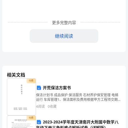
经
过
协
更多完整内容
商
继续阅读
一
致，
3、城区房地产抵押贷款;
达
成
相关文档
如
付费
4、经甲方书面同意的其他贷款。
开荒保洁方案书
下
保洁计划书 成品保护 保洁服务 石材养护保安管理 电梯
运行 车库管理1、保洁面积及费用根据甲方工程项交期的
协
要求及现场保洁的面积地下一层至四层每层共80000平
4
阅读
0
收藏
方米，每平方米的2元，总计费用：
议：
付费
一、
2023-2024学年度天津南开大附属中数学八
年级下册三角形难点解析试卷（详解版）