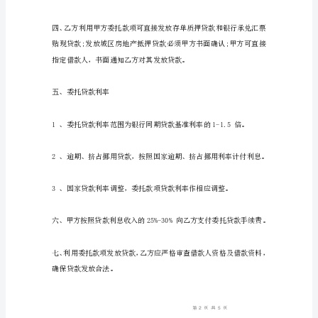
乙
方：
甲
乙
双
方
就
委
1、存单质押贷款;
托
贷
2、银行承兑汇票贴现贷款;
款
事
宜，