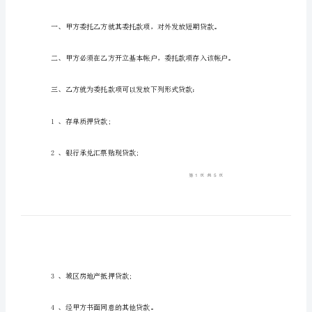
范
本
五
借款合同范本五
借
款
甲方：
合
同
范
乙方：
本
五
甲
方：