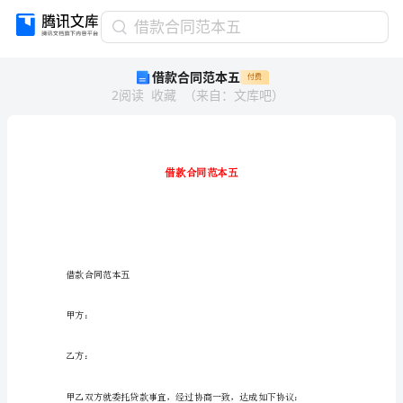
借
借款合同范本五
款
借款合同范本五
付费
合
2
阅读
收藏
（
来自
：
文库吧
）
同
范
本
五
借
款
合
同