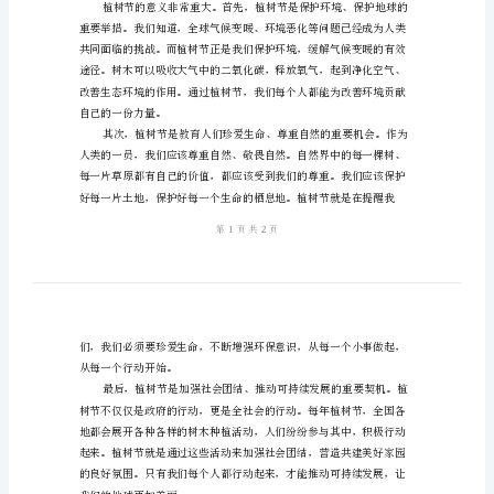
节
发
言
稿
量。
样
本
亲
爱
的
老
师、
环境、热爱绿色生活的节日。
亲
爱