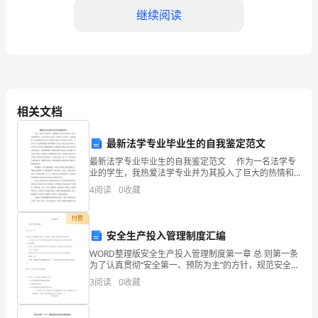
站
继续阅读
在
这
里，
从每一个行动开始。
相关文档
与
大
最新法学专业毕业生的自我鉴定范文
家
最新法学专业毕业生的自我鉴定范文 作为一名法学专
业的学生，我热爱法学专业并为其投入了巨大的热情和
精力。在几年的学习生活中，系统学习了法理学、行政
一
4
阅读
0
收藏
法模块、经济法模块等专业知识，通过实习积累了转
同
付费
庆
安全生产投入管理制度汇编
我们的地球更加美丽。
WORD整理版安全生产投入管理制度第一章 总 则第一条
祝
为了认真贯彻“安全第一、预防为主”的方针，规范安全生
产投入管理工作，依据《安全生产法》等法律法规的要
3
阅读
0
收藏
我
求和公司有关规定，结合
国