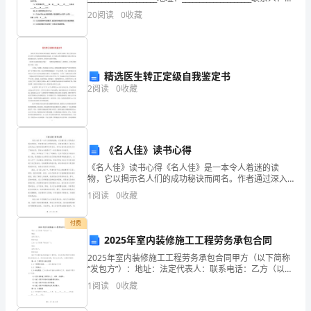
重
____________________联系电话：_
20
阅读
0
收藏
的
节
日，
精选医生转正定级自我鉴定书
2
阅读
0
收藏
也
是
一
《名人佳》读书心得
个
《名人佳》读书心得《名人佳》是一本令人着迷的读
物，它以揭示名人们的成功秘诀而闻名。作者通过深入
研究和访谈，向读者们展示了各行各业的杰出人物背后
重
1
阅读
0
收藏
的故事和思考方式。本书让我对成功的定义有了新的认
识，同时也
要
付费
的
2025年室内装修施工工程劳务承包合同
2025年室内装修施工工程劳务承包合同甲方（以下简称
节
“发包方”）：地址：法定代表人：联系电话：乙方（以下
简称“承包方”）：地址：法定代表人：联系电话：鉴于甲
1
阅读
0
收藏
日，
方拥有室内装修施工工程项目，并决定将该项目中