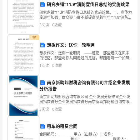
研究乡镇“11.9”消防宣传日总结的实施效果
的
研究乡镇“11.9”消防宣传日总结的实施效果。一、宣传力
度逐年加强，群众参与度不断提高随着年年“11.9”消防宣
植
传日的开展，各级政府和社区机构越来越重视消防安全
3
阅读
0
收藏
宣传工作。在宣传方式和内容上，不断进行创
树
付费
节。
想象作文：送你一轮明月
植
想象作文：送你一轮明月 ——题记 那些遗失在风中
的记忆，那些与你共同走过的足迹，都随着每一个如风
树
般的日子渐渐走远。夕阳映照的湖面，我捡闪光的收藏
1
阅读
0
收藏
心中。 月色笼罩着大地，独自坐在操场上，漆黑的
节
南京新助邦财税咨询有限公司介绍企业发展
既
分析报告
是
南京新助邦财税咨询有限公司 企业发展分析结果企业发
展指数得分企业发展指数得分南京新助邦财税咨询有限
一
公司综合得分说明：企业发展指数根据企业规模、企业
3
阅读
0
收藏
创新、企业风险、企业活力四个维度对企业发展情况进
个
行评
租车的租赁合同
庄
合同编号：__________甲方（出租方）：名称：
____________________地址：____________________联系人：