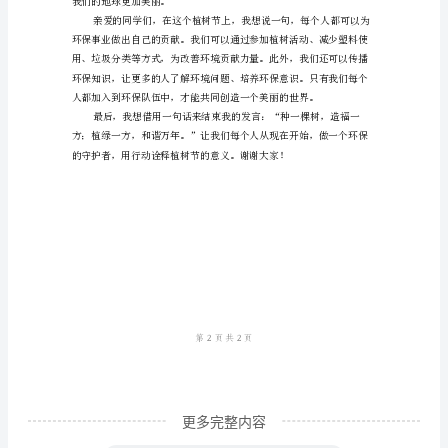
的
同
学
们：
自己的一份力量。
大
家
好！
今
天
我
很
荣
更多完整内容
幸