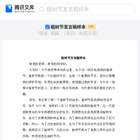
植
植树节发言稿样本
树
植树节发言稿样本
付费
节
1
阅读
收藏
（
来自
：
尚阅文库
）
发
言
稿
样
本
植
亲爱的老师、亲爱的同学们：
树