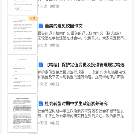
法
我们科学、合理地支配课堂时间。那么优秀的教案是什
1
阅读
0
收藏
么样的呢？下面是小编为大家整理的《路旁的橡树》
则
付费
进
最美的遇见校园作文
行
最美的遇见校园作文 最美的遇见校园作文（精选3篇）
无论是在学校还是在社会中，说到作文，大家肯定都不
计
陌生吧，作文根据体裁的不同可以分为记叙文、说明
8
阅读
0
收藏
文、应用文、议论文。为了让您在写作文时更加简单方
便
算
和
【精编】保护定值变更及投退管理规定精选
保护定值变更及投退治理规定 一、总那么 为加强继电保
化
护装置及平安自动装置的运转治理，提高继电保护正确
动作率，确保电气设备的平安稳定运转，制定本制度。
1
阅读
0
收藏
简。
二、适用范围 本制度适用于运营风电场变电站继电
3．
社会转型时期中学生政治素养研究
学
社会转型时期中学生政治素养研究随着社会不断转型发
展，中学生政治素养的研究日益受到关注。政治素养是
生
指人们在政治方面的知识、态度、观念和行为能力等方
4
阅读
0
收藏
面综合表现出来的素养。它是人们具备公民意识和参与
能
民主政治