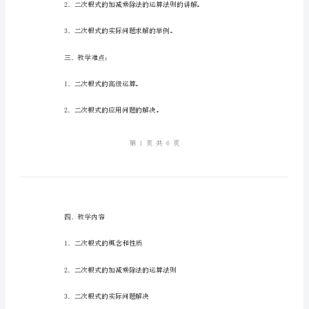
设
计
基
础
数
学
二
二．教学重点：
次
根
1
式
教
案