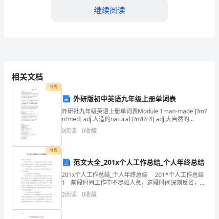
继续阅读
握
二
次
四．教学内容
根
相关文档
式
1．二次根式的概念和性质
付费
的
外研版初中英语九年级上册单词表
外研社九年级英语上册单词表Module 1man-made [?m?
概
n?med] adj.人造的natural [?n?t?r?l] adj.大自然的
wonder [?w?nd?] n.奇观，奇迹
9
阅读
0
收藏
念
和
付费
3．二次根式的实际问题解决
范文大全_201x个人工作总结_个人年终总结
性
201x个人工作总结_个人年终总结 201*个人工作总结
1 前段时间工作中不尽如人意，这段时间深刻反省，在
质。
五．教学方法
这里既对自己前段时间工作批评，也是反省，总结如何
2
阅读
0
收藏
做好自己的本职工作，亡
2．