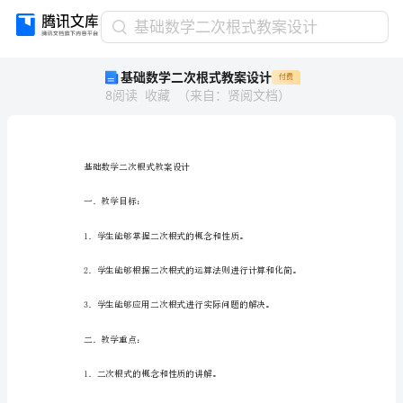
基
基础数学二次根式教案设计
础
基础数学二次根式教案设计
付费
数
8
阅读
收藏
（
来自
：
贤阅文档
）
学
二
次
根
式
基础数学二次根式教案设计
教
一．教学目标：
案