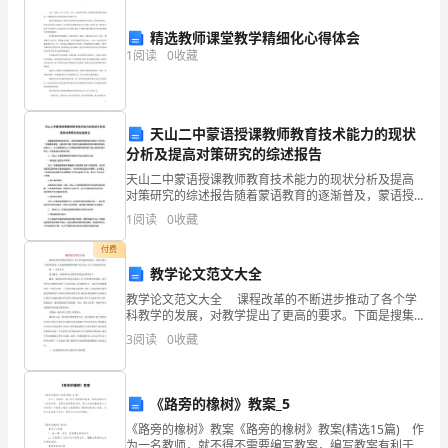
学
1．板书+讲解
生
精选教师课堂教学精细化心得体会
1
阅读
0
收藏
能
2．示范+演练
够
天山二中蒙语授课教师教育技术能力的现状
根
分析及提高对策研究的综述报告
3．学生探究
据
天山二中蒙语授课教师教育技术能力的现状分析及提高
对策研究的综述报告随着蒙语教育的逐渐普及，蒙语授
二
课教师的教育技术能力已经成为一项重要的课题。而教
1
阅读
0
收藏
育技术能力同样也是提高教师教学效果和质量的关键之
4．小组合作
次
一。本文
付费
教学论文范文大全
根
教学论文范文大全 课程改革的不断进步推动了各个学
六．教学手段
式
科教学的发展，对教学提出了更高的要求。下面是搜集
整理的教学论文范文大全，欢迎阅读借鉴。 篇一：论
3
阅读
0
收藏
的
文范文 论文题目：浅谈初中
1．多媒体教学
运
《路旁的橡树》教案_5
算
《路旁的橡树》教案《路旁的橡树》教案(精选15篇) 作
为一名教师，就不得不需要编写教案，编写教案有利于
2．黑板+白板