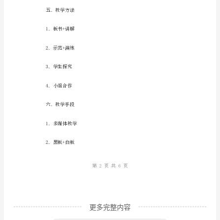
设
计
一．
三．教学难点：
教
学
1．二次根式的高级运算。
目
标：
2．二次根式的应用问题的解决。
1．
学
生
能
够
更多完整内容
掌