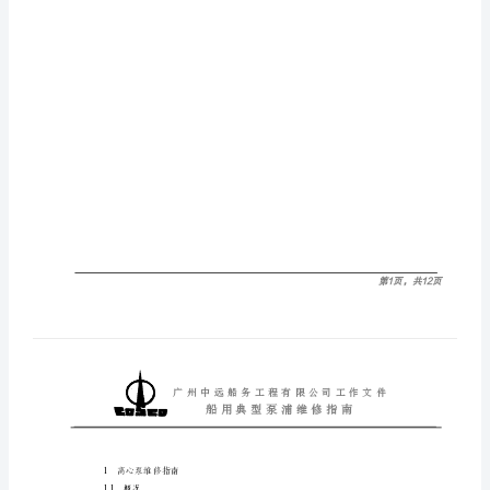
改
记
录
1
离
心
泵
维
修
指
南
1.1