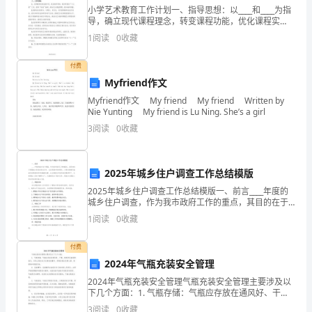
记
小学艺术教育工作计划一、指导思想：以____和____为指
离心泵易
导，确立现代课程理念，转变课程功能，优化课程实
录
施，全面推进素质教育。以艺术课堂教学改革为重点;以
1
阅读
0
收藏
艺术教育师资队伍建设为关键;以发展学生审美素质
零件名称
以
付费
阻水圈
下
Myfriend作文
叶轮
参
Myfriend作文 My friend My friend Written by
泵轴
Nie Yunting My friend is Lu Ning. She’s a girl
数，
3
阅读
0
收藏
轴套
观
布司尾轴或定中
()
2025年城乡住户调查工作总结模版
察
1.2
解体与修理
2025年城乡住户调查工作总结模版一、前言____年度的
运
城乡住户调查，作为我市政府工作的重点，其目的在于
掌握城乡居民的居住条件、生活质量和具体需求，以期
1
阅读
0
收藏
转
为精确实施扶贫政策提供科学的数据支撑。本次调查在
情
付费
2024年气瓶充装安全管理
扬程
；
况，
2024年气瓶充装安全管理气瓶充装安全管理主要涉及以
下几个方面：1. 气瓶存储：气瓶应存放在通风好、干
了
燥、避免阳光直射的地方，以防止瓶内压力过高造成爆
了解备件的储存情况并做记录
d)；
3
阅读
0
收藏