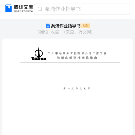
泵
泵浦作业指导书
浦
泵浦作业指导书
付费
作
3
阅读
收藏
（
来自
：
万文网
）
业
指
导
书
第
一
版
修