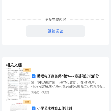
可
的
情
更多完整内容
况
继续阅读
下
一
般
要
相关文档
1
离心泵维修指南
做
付费
1.1
概况
助理电子商务师d第1—7章基础知识部分
拆
第一章网页制作第一节HTML语言1、 在HTML中，
前
<title>我的花店</title>,表示我的花店 是(C)o P2段落标
题 (B)表格标题(C)网页标题 (D)网页第一行文字2、 最大
3
阅读
0
收藏
的标题级
运转电流通常负载情况下
a）()；
试
可以达到的排出压力
b）；
付费
验，
小学艺术教育工作计划