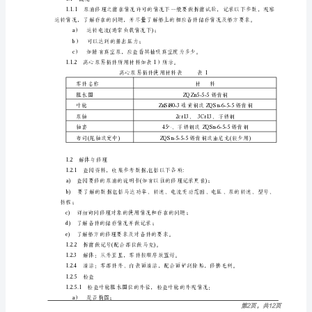
概
况
1.1.1
泵
浦
修
理
之
前
在
情
况
许