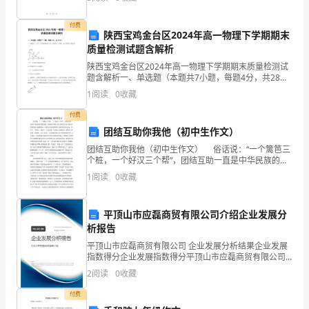
炸。存储区域应远离火源、易燃物和高温区域。2. 充
解
了解船方的修理要求及对备件的要求
付费
存
陕西宝鸡金台区2024年高一物理下学期期末
拆前做记号配合部位做马克
1.2.2()。
质量检测试题含解析
解
在
陕西宝鸡金台区2024年高一物理下学期期末质量检测试
题含解析一、单选题（本题共7小题，每题4分，共28
的
分）1、如图所示，为甲、乙两物体相对于同一坐标的x-t
1.2.5
检查
1
阅读
0
收藏
图象，则下列说法正确的是（）A.甲、乙均做匀
问
付费
题，
团结互助你我他（初中生作文）
是否椭圆
a）；
团结互助你我他（初中生作文） 俗话说：“一个篱笆三
并
个桩，一个好汉三个帮”，团结互助一直是中华民族的传
统美德,它使我们受到人性之善良的启迪,使社会和谐美满,
尽
1
阅读
0
收藏
充满温暖……团结互助在哪里呢?它就在我们的
量
平顶山市应磊商贸有限公司介绍企业发展分
了
析报告
平顶山市应磊商贸有限公司 企业发展分析结果企业发展
解
指数得分企业发展指数得分平顶山市应磊商贸有限公司
综合得分说明：企业发展指数根据企业规模、企业创
船
2
阅读
0
收藏
新、企业风险、企业活力四个维度对企业发展情况进行
评价。
付费
上