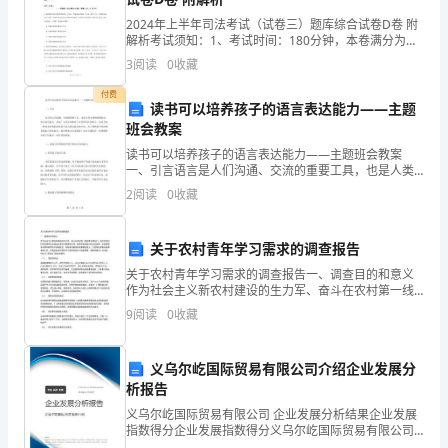
很
2024年上半年司法考试（试卷三）题库综合试卷D卷 附
解析考试须知：1、考试时间：180分钟，本卷满分为
大
150分。 2、请首先按要求在试卷的指定位置填写您的姓
3
阅读
0
收藏
名、准考证号等信息。 3、请仔细阅读各种题
的
付费
读书可以培养孩子的语言表达能力——主题
发
班会教案
读书可以培养孩子的语言表达能力——主题班会教案
展，
一、引言语言是人们沟通、交流的重要工具，也是人类
种方法则是将桩全部都打进土里。
文明的重要标志。语言表达能力一直是广大家长和教育
各
2
阅读
0
收藏
工作者所关注的焦点。而读书是一种非常有效的培养孩
子语言表达
种
关于农村青年学习需求的调查报告
各
关于农村青年学习需求的调查报告一、调查目的和意义
作为社会主义新农村建设的生力军、奋斗在农村第一线
样
的青年朋友们，他们对农村经济发展和社会稳定起着至
9
阅读
0
收藏
关重要的作用。教育是素质能力的决定因素，全面掌握
的
农村青年
义乌尔屹国际贸易有限公司介绍企业发展分
桥
析报告
梁
义乌尔屹国际贸易有限公司 企业发展分析结果企业发展
指数得分企业发展指数得分义乌尔屹国际贸易有限公司
以
综合得分说明：企业发展指数根据企业规模、企业创