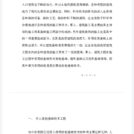
术
谈
建
筑
结
构
加
固
改
造
技
术