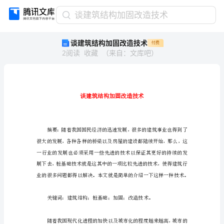
谈
谈建筑结构加固改造技术
建
谈建筑结构加固改造技术
付费
筑
2
阅读
收藏
（
来自
：
文库吧
）
结
构
加
固
改
造
技