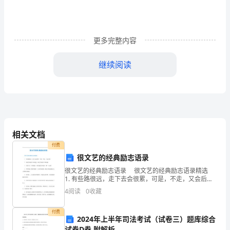
发
展，
更多完整内容
很
多
继续阅读
的
建
一、什么是桩基础技术工程
筑
事
相关文档
付费
业
很文艺的经典励志语录
也
很文艺的经典励志语录 很文艺的经典励志语录精选
1. 有些路很远，走下去会很累，可是，不走，又会后
得
悔。 2. 时间告诉你什么叫衰老，回忆告诉你什么叫幼
其局限性。
4
阅读
0
收藏
稚。 3. 珍惜今天，珍惜现在，谁知道明
到
付费
2024年上半年司法考试（试卷三）题库综合
了
试卷D卷 附解析