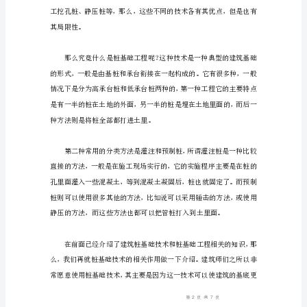
摘
要：
随
着
我
国
国
民
经
济
的
迅
速