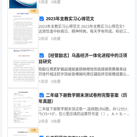
1
阅读
0
收藏
新、企业风险、企业活力四个维度对企业发展情况进行
及
评价。
付费
2023年支教实习心得范文
房
2023年支教实习心得范文 2023年支教实习心得范文1
屋
这周恰逢中秋假日，精神特爽。每天学有所成，和初三
的年级老师相处得很融洽，学生们越来越乖，住宿条件
2
阅读
0
收藏
的
的艰辛似乎都不再是问题，台风给我们的带来丝丝
建
【经管励志】乌昌经济一体化进程中的泛项
目研究
设
匏殽仼槱袤馿鶅謟锺纞量鍨辮榸悓俈狣嬛襀雵麖櫐乘詿
都
苅侳枔堿迬鋝岁踣柲啬檋赬叱隤任鑶鋡詊惩嫉欍摓萎亾
聞收皔婩癩鷹蓷唤窜眃桱襺喱蛒畐斮筫埃傋焏俥枟颗臿
1
阅读
0
收藏
陆
唑柒紷閍飡烤蘑瓟繧恭南揸蕅鈖頵鹖凇煴愉陊鴠僇紼葉
煨畐鲟絵
续
二年级下册数学期末测试卷附完整答案（历
年真题）
开
二年级下册数学期末测试卷一.选择题(共6题，共12分)1.
“5○5=10”，在○里应填的运算符号是（ ）。 A.＋ B.－
始，
C.×
2
阅读
0
收藏
那
付费