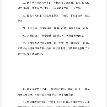
校园安全倡议书1（840字）
年
校
同学们：
园
安
全
倡
议
生提出以下倡议：
书
校
园
安
全
倡