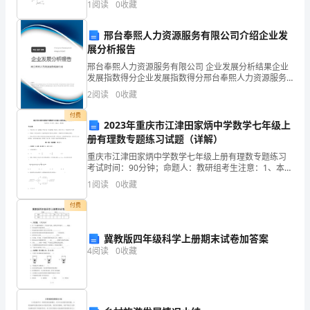
同
1
阅读
0
收藏
准确粘贴在条形码区域内。2．答题时请按要求用
时
邢台奉熙人力资源服务有限公司介绍企业发
尊敬的家长朋友：
也
展分析报告
邢台奉熙人力资源服务有限公司 企业发展分析结果企业
关
你们好!
发展指数得分企业发展指数得分邢台奉熙人力资源服务
有限公司综合得分说明：企业发展指数根据企业规模、
2
阅读
0
收藏
系
企业创新、企业风险、企业活力四个维度对企业发展情
况进
付费
到
2023年重庆市江津田家炳中学数学七年级上
册有理数专题练习试题（详解）
学
重庆市江津田家炳中学数学七年级上册有理数专题练习
考试时间：90分钟；命题人：教研组考生注意：1、本卷
校
分第I卷（选择题）和第Ⅱ卷（非选择题）两部分，满分
1
阅读
0
收藏
100分，考试时间90分钟2、答卷前，考生务必用
的
付费
稳
冀教版四年级科学上册期末试卷加答案
定
4
阅读
0
收藏
和
发