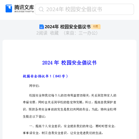
2024
2024年 校园安全倡议书
年
2024年 校园安全倡议书
付费
校
2
阅读
收藏
（
来自
：
三一办公
）
园
安
全
倡
议
书
2024