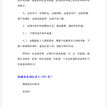
议
书
1（840
食品。
字）
同
学
们：
校
园
安
假手续，留下通信地址。
全
和
我