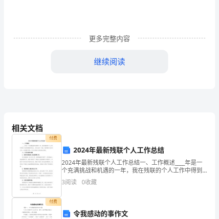
们
每
更多完整内容
个
继续阅读
人
的
切
身
相关文档
利
付费
益
2024年最新残联个人工作总结
2024年最新残联个人工作总结一、工作概述____年是一
密
伴而行。
个充满挑战和机遇的一年，我在残联的个人工作中得到
了良好的锻炼和成长。在过去的一年里，我积极参与各
切
3
阅读
0
收藏
项工作，认真履行职责，努力为残疾人事业做出贡献。
相
付费
令我感动的事作文