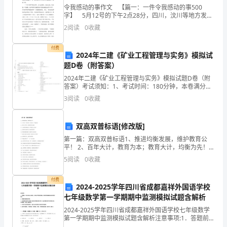
关，
令我感动的事作文 【篇一：一件令我感动的事500
关
字】 5月12号的下午2点28分，四川，汶川等地方发生
了一场震惊世界的——特大地震。 在电视上，我看到
2
阅读
0
收藏
系
过的汶川原来是山清水秀的，而现在已经变成
到
付费
2024年二建《矿业工程管理与实务》模拟试
十一、不到河流水库中洗澡。
题D卷（附答案）
您
2024年二建《矿业工程管理与实务》模拟试题D卷（附
和
答案）考试须知：1、考试时间：180分钟，本卷满分为
120分。 2、请首先按要求在试卷的指定位置填写您的姓
3
阅读
0
收藏
家
名、准考证号等信息。 3、请仔细阅读各种题
人
双高双普标语[修改版]
的
第一篇：双高双普标语1、推进均衡发展，维护教育公
平！ 2、百年大计，教育为本；教育大计，均衡为先！
3、强化主导作用，推进教育优先均衡！ 4、义务教育均
幸
5
阅读
0
收藏
衡发展，公平教育人人受益！ 5、推进教育均衡发展
福
环境而共同努力！
付费
2024-2025学年四川省成都嘉祥外国语学校
安
七年级数学第一学期期中监测模拟试题含解析
康，
2024-2025学年四川省成都嘉祥外国语学校七年级数学
第一学期期中监测模拟试题含解析注意事项:1．答题前，
校园安全倡议书2（871字）
考生先将自己的姓名、准考证号码填写清楚，将条形码