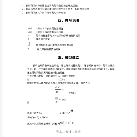
析体内药的浓度随时间的变化规律
.
要
本
讨论问题：
文
2
研
3
究
体
内
药
大的因素，以此来简化问题。
物
浓
度
变
化