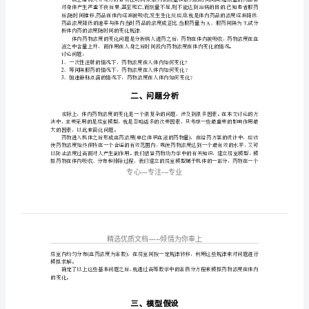
10
本文研究体内药物浓度变化的相关问题。
页)
且针对几种不同的给药方式分别进行了讨论：
体
后就不再有输入，从而构建常微分方程来求解；
内
来求解；
药
程来求解。
物
浓
度
的
变
化
摘