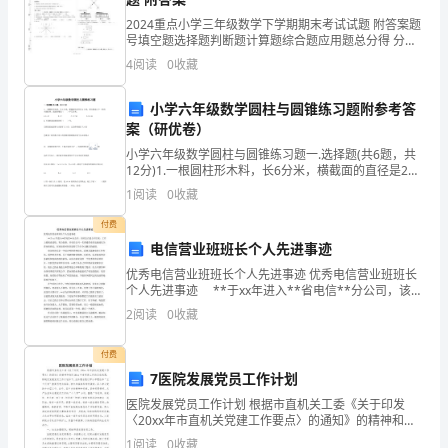
究
2024重点小学三年级数学下学期期末考试试题 附答案题
x(t)t时刻人体内的药物浓度值
中，
号填空题选择题判断题计算题综合题应用题总分得 分考
v(t)t时刻人体内药物消耗速率
试须知：
我
4
阅读
0
收藏
A每次的注射量
们
小学六年级数学圆柱与圆锥练习题附参考答
v恒速静脉点滴时体内药物浓度的增量
案（研优卷）
采
T每次等间隔服药的时间
小学六年级数学圆柱与圆锥练习题一.选择题(共6题，共
用
12分)1.一根圆柱形木料，长6分米，横截面的直径是2分
米，把它锯成3个一样的小圆柱体，表面积增加（ ）平方
1
阅读
0
收藏
了
分米。 A.9.42
付费
典
电信营业班班长个人先进事迹
型
优秀电信营业班班长个人先进事迹 优秀电信营业班班长
速注射则药物浓度可能最终恒速变化。
个人先进事迹 **于xx年进入**省电信**分公司，该同
志自进公司以来，工作上能锐意进取、努力创新，从电
的
一次注射药物后，体内浓度
2
阅读
0
收藏
信公司一名普通营业员迅速成长为营业班班长，
则：x(0)=a
房
付费
室
7医院发展党员工作计划
医院发展党员工作计划 根据市直机关工委《关于印发
模
〈20xx年市直机关党建工作要点〉的通知》的精神和我
院20xx年度党建工作的总体部署，特制定发展党员工作
1
阅读
0
收藏