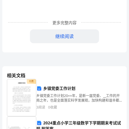
的
相
更多完整内容
关
继续阅读
问
()
题。
模拟求解。
在
的变化。
这
相关文档
个
付费
问
乡镇党委工作计划
乡镇党委工作计划20××年，是新一届党委、__工作的开
1
题
局之年，也是全面落实科学发展观，加快构建和谐丰都
2
的要害之年。在新的一年里，我们要继续高举___理论和
的
3
阅读
0
收藏
3
、假设药物在人体的体液中是均匀分布的；
“____”重要思想伟大旗帜，认真贯彻落实科学
研
2024重点小学三年级数学下学期期末考试试
题 附答案