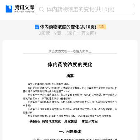
体
体内药物浓度的变化(共10页)
内
体内药物浓度的变化(共10页)
付费
药
3
阅读
收藏
（
来自
：
万文网
）
物
浓
度
的
变
化
(共
摘要