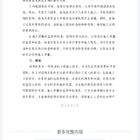
一、
引
言
结
构
吊
装
作
为
一
种
重
更多完整内容
要