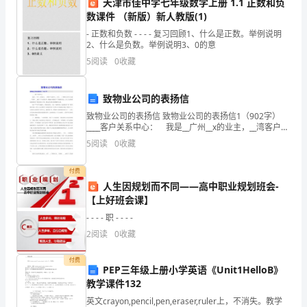
天津市佳中学七年级数学上册 1.1 正数和负
中
数课件 （新版）新人教版(1)
- 正数和负数 - - - - 复习回顾1、什么是正数。举例说明
得
2、什么是负数。举例说明3、0的意
的顺利进行。
5
阅读
0
收藏
到
广
致物业公司的表扬信
泛
致物业公司的表扬信 致物业公司的表扬信1（902字）
____客户关系中心： 我是__广州__x的业主，__湾客户关
应
系中心__主任、__工程师以及中天七建__工程师、__两位
5
阅读
0
收藏
工人对我家负一楼漏水问
的安全性和施工质量。
用。
付费
三、结论
结
人生因规划而不同——高中职业规划班会-
【上好班会课】
构
- - - - 职 - - - -
吊
2
阅读
0
收藏
装
付费
PEP三年级上册小学英语《Unit1HelloB》
的
教学课件132
英文crayon,pencil,pen,eraser,ruler上，不消失。教学
安