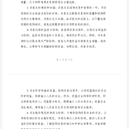
点
结
构
二、安全技术要点
吊
装
的
安
施工中可能发生的危险。
全
技
术
要
点