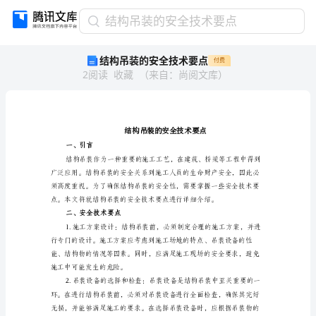
结
结构吊装的安全技术要点
构
结构吊装的安全技术要点
付费
吊
2
阅读
收藏
（
来自
：
尚阅文库
）
装
的
安
全
技
术
一、引言
要