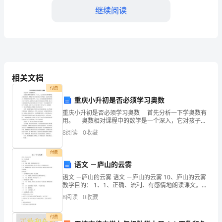
的
继续阅读
施
工
工
艺，
相关文档
付费
在
重庆小升初是否必须学习奥数
建
重庆小升初是否必须学习奥数 首先分析一下学奥数有
用。 奥数相对课程中的数学是一个深入，它对孩子的
筑、
计算和逻辑能力要求更为高。奥数会对孩子的思维能力
8
阅读
0
收藏
有所提高，这包括计算能力，逻辑推理和空间能力等等
桥
付费
梁
语文 －庐山的云雾
据具体情况做出正确的操作决策。
语文 －庐山的云雾 语文 －庐山的云雾 10、庐山的云雾
等
教学目的： 1、1、正确、流利、有感情地朗读课文。
2、2、初步认识总分段式，重点学习第2、3自然段的写
8
阅读
0
收藏
工
法。 3、3、理解课文内容，感受庐山的
程
付费