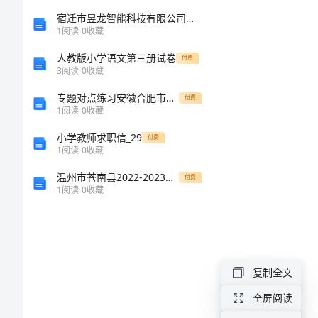
管
宿迁市昱龙智能科技有限公司介绍企业发展分析报告
1
阅读
0
收藏
2
理
人教版小学语文第三册试卷
付费
3
阅读
0
收藏
制
专题对点练习安徽合肥市庐江县二中数学七年级上册一元一次方程定向练习试题（含答案解析）
付费
1
阅读
0
收藏
度
3
小学教师求职信_29
付费
和
1
阅读
0
收藏
温州市苍南县2022-2023学年中考猜题化学试卷含解析
付费
培
1
阅读
0
收藏
训
管
4
复制全文
理
全屏阅读
5