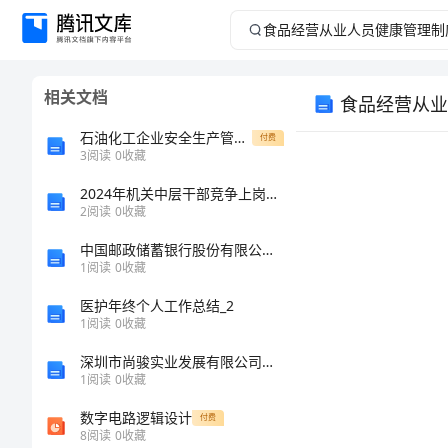
食
品
相关文档
食品经营从业
经
石油化工企业安全生产管理范文
付费
营
3
阅读
0
收藏
2024年机关中层干部竞争上岗演讲稿
从
2
阅读
0
收藏
业
中国邮政储蓄银行股份有限公司邯郸市峰峰矿区支行介绍企业发展分析报告
1
阅读
0
收藏
人
医护年终个人工作总结_2
1
阅读
0
收藏
员
深圳市尚骏实业发展有限公司介绍企业发展分析报告
健
1
阅读
0
收藏
1
数字电路逻辑设计
付费
康
8
阅读
0
收藏