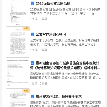
2025设备租赁合同范例
学
2025设备租赁合同范例设备租赁合同本合同（以下简称
工
“本合同”）由以下双方于 年 月 日签订：甲方（出租
方）：名称：
1
阅读
0
收藏
作
取
付费
公文写作培训心得_4
得
公文写作培训心得 当我们经过反思，对生活有了新的
看法时，不妨将其写成一篇心得体会，让自己铭记于
了
心，如此可以一直更新迭代自己的想法。那么要如何写
1
阅读
0
收藏
呢？下面是小编为大家收集的公文写作培训心得，希望
显
能够帮助
著
最新湖南省邵阳市城步苗族自治县中级统计
师《统计基础知识理论及相关知识》巅峰冲刺试
的
卷及答案
最新湖南省邵阳市城步苗族自治县中级统计师《统计基
础知识理论及相关知识》巅峰冲刺试卷及答案 第1题：单
进
选题(本题1分)下列关于权责发生制原则的表述，不正确
1
阅读
0
收藏
的是( )。A.凡是当期已经实现的收入，不论款项
步，
付费
这
塔吊安装(拆卸)、顶升安全要求
塔吊安装(拆卸)、顶升安全要求塔吊是在建筑施工中常用
得
的起重设备，用于吊装和搬运各种物品。在进行塔吊的