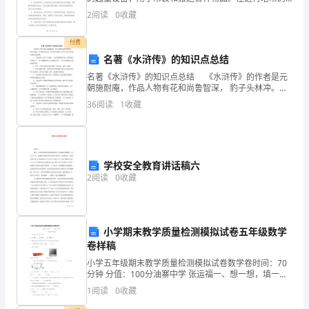
安装、拆卸和顶升过程中，必须严格遵守安全要求，以
2
阅读
0
收藏
益
确保工作人员的人身安全和设备的正常运行。以下是塔
吊安
于
付费
名著《水浒传》的知识点总结
校
名著《水浒传》的知识点总结 《水浒传》的作者是元
朝施耐庵，作品人物有花和尚鲁智深， 豹子头林冲。全
领
书描写北宋末 年以宋江为首的一百零八人在山东梁山泊
36
阅读
1
收藏
聚义的故事.. 1、《水浒传》中有三大恶霸：
导
对
教
学校安全教育讲话稿六
2
阅读
0
收藏
学
工
小学期末教学质量检测模拟试卷五年级数学
作
卷样稿
的
小学五年级期末教学质量检测模拟试卷数学卷时间：70
分钟 分值：100分油寨中学 张运福一、想一想，填一填
高
（20分）1、5倒数是（ ）。倒数是（ ）。0.5倒数是（
1
阅读
0
收藏
）。2、假如向东走20