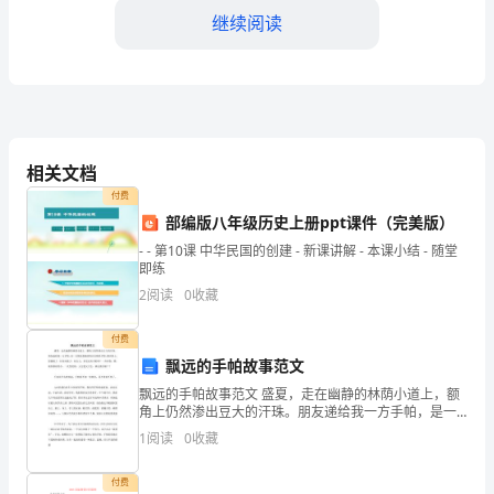
作
继续阅读
总
结。
科研方面
教
学
相关文档
付费
方
部编版八年级历史上册ppt课件（完美版）
面
- - 第10课 中华民国的创建 - 新课讲解 - 本课小结 - 随堂
即练
本
2
阅读
0
收藏
学
付费
得到更大的拓展和创新。
期，
飘远的手帕故事范文
飘远的手帕故事范文 盛夏，走在幽静的林荫小道上，额
我
角上仍然渗出豆大的汗珠。朋友递给我一方手帕，是一
方散发着幽香的洁白棉质手帕。擦在脸上，舒服极了。
校
1
阅读
0
收藏
回家问妻子，问女儿：家里还有手帕吗？一齐回答
方面的教学质量和水平。
教
付费