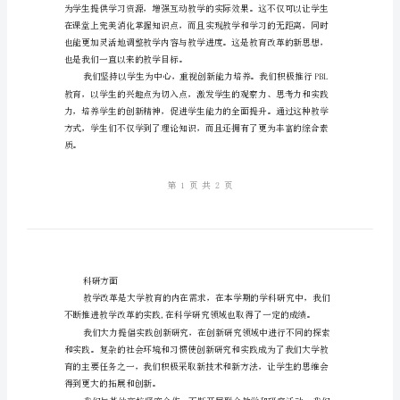
期
教
科
研
工
作
学工作的重要组成部分。
总
结
我
校