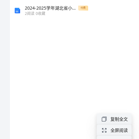
五
2024-2025学年湖北省小池滨江高级中学高一生物第一学期期末联考模拟试题含解析
付费
2
阅读
0
收藏
章
数
列
5.1
数
列
区
基
联
复制全文
础
全屏阅读
5.1.2