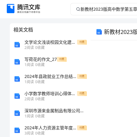
新
教
相关文档
材
文学论文浅谈校园文化建设与饮食文化
付费
2023
2
阅读
0
收藏
版
写荷花的作文_27
付费
1
阅读
0
收藏
高
2024年县政就业工作总结汇报
付费
1
阅读
0
收藏
中
小学数学教师培训心得体会模版
付费
2
阅读
0
收藏
数
深圳市源来金属制品有限公司介绍企业发展分析报告
学
1
阅读
0
收藏
2024年人力资源主管年度个人工作总结
付费
第
3
阅读
0
收藏