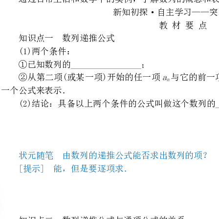
①已知数列的________________；
aa
②从第二项(或某一项)开始
nn
－1
一个公式来表示．
(2)结论：具备以上两个条件的公式叫做这个数列的________公式．
状元随笔由数列的递推公式能否求出数列的项？
[提示]能，但是要逐项求．
知识点二数列递推公式与通项公式的关系
递推公式
通项公式
a
表示与它的前一项
n
______(或前几项)之间的关
表示与______之间的关系
别
a
n
系
(1)都是表示________的一种方法；
系
(2)由递推公式求出前几项可归纳猜想出通项公式
n
知识点三数列的前项和
aSaaaaan
一般地，给定数列{}，称＝＋＋＋…＋为数列{}的前项和．
123
nnnn