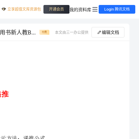
立享超值文库资源包
我的资料库
开通会员
Login 腾讯文档
新教材2023版高中数学第五章数列5.1数列基础5.1.2数列中的递推学生用书新人教B版选择性必修第三册
编辑文档
本文由三一办公提供
付费