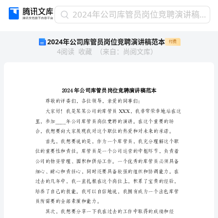
2024
2024年公司库管员岗位竞聘演讲稿范本
年
2024年公司库管员岗位竞聘演讲稿范本
付费
公
4
阅读
收藏
（
来自
：
尚阅文库
）
司
库
管
员
岗
位
竞