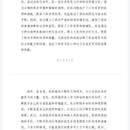
聘
演
讲
稿
范
本
2024
年
员所需要的全部素质和能力。
公
司
库