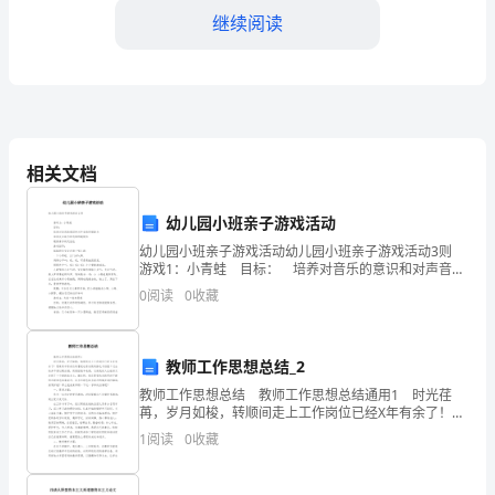
敬
继续阅读
的
评
委
们，
相关文档
各
幼儿园小班亲子游戏活动
位
幼儿园小班亲子游戏活动幼儿园小班亲子游戏活动3则
领
游戏1：小青蛙 目标： 培养对音乐的意识和对声音的
控制能力 培养反应能力和思维的敏捷性 锻炼身体的
0
阅读
0
收藏
导，
灵活性 游戏指导： 妈
亲
教师工作思想总结_2
爱
教师工作思想总结 教师工作思想总结通用1 时光荏
苒，岁月如梭，转顺间走上工作岗位已经X年有余了！想
的
来其中有成功的喜悦也有失败的挣扎与彷徨！过去的并
1
阅读
0
收藏
不是过眼云烟，而是经验和收获，它使我的人生航标又
同