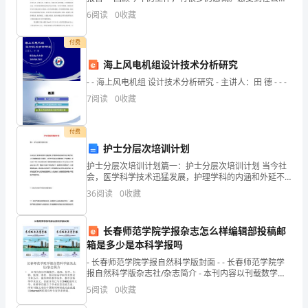
管
领导的帮助、同事们支持下自己取得进步，感受到工作
6
阅读
0
收藏
中与同事共同努力取得的成绩的喜悦，感
员
付费
XXX，
海上风电机组设计技术分析研究
我
- - 海上风电机组 设计技术分析研究 - 主讲人：田 德 - - -
7
阅读
0
收藏
非
常
付费
护士分层次培训计划
荣
护士分层次培训计划篇一：护士分层次培训计划 当今社
幸
会，医学科学技术迅猛发展，护理学科的内涵和外延不
断扩展，人们的健康需求日益增长，对护士的知识和技
36
阅读
0
收藏
地
能提出了严峻考验，对在职护
站
长春师范学院学报杂志怎么样编辑部投稿邮
箱是多少是本科学报吗
在
- 长春师范学院学报自然科学版封面 - - 长春师范学院学
这
报自然科学版杂志社/杂志简介 - 本刊内容以刊载数学、
地理
5
阅读
0
收藏
里，