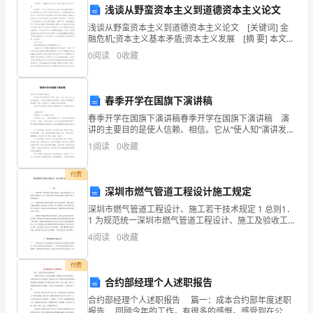
司服务。
事
浅谈从野蛮资本主义到道德资本主义论文
们：
浅谈从野蛮资本主义到道德资本主义论文 [关键词] 金
融危机;资本主义基本矛盾;资本主义发展 [摘 要] 本文从
大
分析资本主义生产方式的基本特征入手,说明资本主义基
0
阅读
0
收藏
本矛盾构成对资本主义发展的限制
家
好！
春季开学在国旗下演讲稿
春季开学在国旗下演讲稿春季开学在国旗下演讲稿 演
我
讲的主要目的是使人信赖、相信。它从“使人知”演讲发展
而来。下面是小编我为您准备的“春季开学在国旗下演讲
1
阅读
0
收藏
是
稿”3篇，欢迎参考，希望能对您有所帮助。
出色的成绩和贡献。
某
付费
深圳市燃气管道工程设计施工规定
某
深圳市燃气管道工程设计、施工若干技术规定 1 总则1．
公
1 为规范统一深圳市燃气管道工程设计、施工及验收工
作，积极采用先进技术、工艺、材料及设备，提高工程
4
阅读
0
收藏
质量，确保安全供气，制定本规定。1．2
司
付费
的
合约部经理个人述职报告
库
合约部经理个人述职报告 篇一：成本合约部年度述职
报告 回顾今年的工作，有很多的感慨。感受到在公司