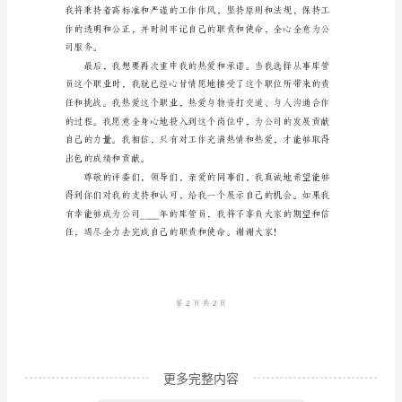
管
员
岗
位
竞
聘
演
讲
和贡献。
稿
范
本
尊
更多完整内容