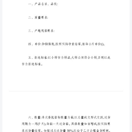
水
甲方(受托方):
果
蔬
乙方(竞标方):
菜
招
标
合
同
_1
一、产品名目、品级:
水