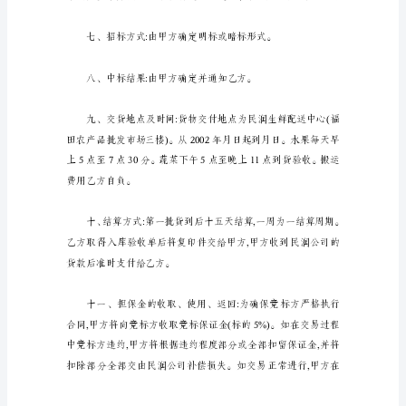
果
二、质量要求:
蔬
菜
三、产地规格要求:
招
标
合
同
甲
方
作为拒绝标准。
(受
托
方):
乙