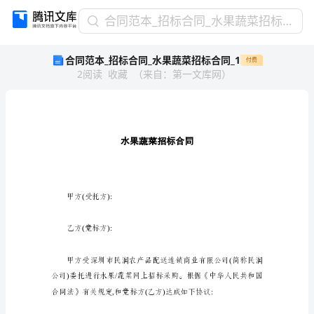
合
合同范本_招标合同_水果蔬菜招标合同_1
同
合同范本_招标合同_水果蔬菜招标合同_1
付费
范
2
阅读
收藏
（
来自
：
第一文库网
）
本
_
招
标
合
同
_