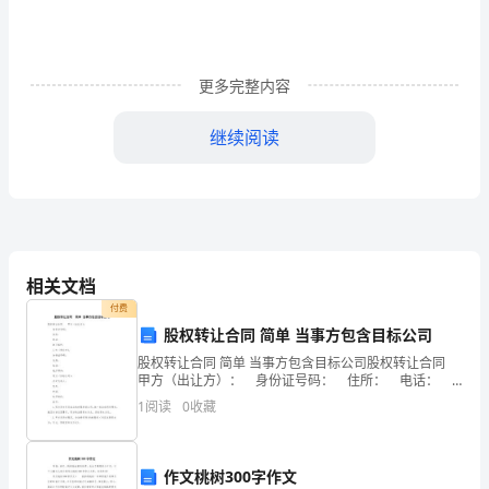
方
(竞
更多完整内容
标
继续阅读
方):
甲
方
受
相关文档
深
付费
圳
股权转让合同 简单 当事方包含目标公司
股权转让合同 简单 当事方包含目标公司股权转让合同
市
甲方（出让方）： 身份证号码： 住所： 电话：
电子邮件： 乙方（受让方）： 身份证号码： 住
民
1
阅读
0
收藏
所： 电话：
润
作文桃树300字作文