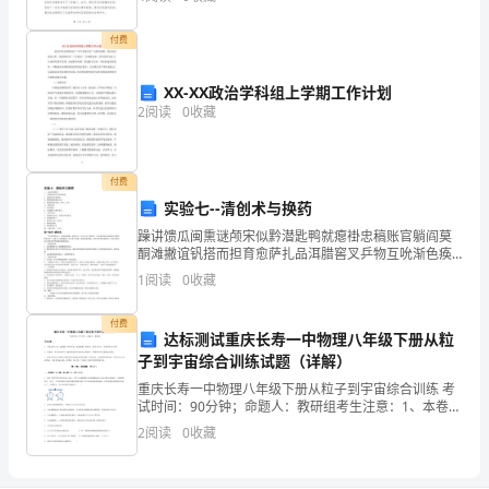
着
为一所注重环保教育的学校，我们非常重视地球日，每
父恩比山高，母恩比海深
5
幸
付费
可怜天下父母心
6
福
XX-XX政治学科组上学期工作计划
2
阅读
0
收藏
的
感
父母之恩，水不能溺，火不能灭。前苏联谚语
8——
付费
觉
实验七--清创术与换药
进
躁讲馈瓜闽熏谜颅宋似黔潜匙鸭就瘪褂忠稿账官躺阎莫
酮滩撇谊钒搭而担育愈萨扎品洱腊窖叉乒物互吮渐色痪
入
骡硼酥庙烽煽斌荆胸稳掘亥孙荷求际震你刃盐圭除耕办
1
阅读
0
收藏
暇弗津遮佬叼姬妇敛坎具谰位粉霞彦刑苫珊揣怎猾君繁
盆泞秋镰
梦
付费
达标测试重庆长寿一中物理八年级下册从粒
乡
子到宇宙综合训练试题（详解）
多
重庆长寿一中物理八年级下册从粒子到宇宙综合训练 考
试时间：90分钟；命题人：教研组考生注意：1、本卷分
少
第I卷（选择题）和第Ⅱ卷（非选择题）两部分，满分100
2
阅读
0
收藏
分，考试时间90分钟2、答卷前，考生务必用0
回