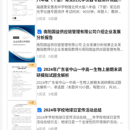
润
（解析版）
福建惠安惠南中学物理北师大版八年级（下册）常见的
着
光学仪器专题测评 考试时间：90分钟；命题人：教研组
载着我们从少年走向成熟；
考生注意：1、本卷分第I卷（选择题）和第Ⅱ卷（非选择
2
阅读
0
收藏
人
题）两部分，满分100分，考试时间90分钟2、答
那么父爱就是一片海，给了我们一个幸福的港湾。
间
南阳国益供应链管理有限公司介绍企业发展
如果母亲的真情，点燃了我们心中的希望；
分析报告
的
南阳国益供应链管理有限公司 企业发展分析结果企业发
那么父亲的厚爱，将是鼓起我们远航的风帆。
真
展指数得分企业发展指数得分南阳国益供应链管理有限
公司综合得分说明：企业发展指数根据企业规模、企业
1
阅读
0
收藏
拿什么来感谢你，我的父母！
创新、企业风险、企业活力四个维度对企业发展情况进
情
行评
付费
2024年广东省中山一中高一生物上册期末调
成
父母的爱说不完、道不尽
研模拟试题含解析
长
所有的恩情我们铭记于心。
2024年广东省中山一中高一生物上册期末调研模拟试题
含解析一、单选题（本题共10小题，每题3分，共30
多
分）1、占细胞鲜重百分比最高的化合物和占细胞干重百
1
阅读
0
收藏
分比最高的化合物分别是（ ）A．水、水 B
少
付费
哀哀父母，生我劬劳。《诗经》
.2——
2024年学校地球日宣传活动总结
次
谁言寸草心，报得三春晖。
3
2024年学校地球日宣传活动总结____年学校地球日宣传
带
活动总结引言：地球日是一个全球性的环境保护活动，
旨在唤起人们对地球环境的关注并促进可持续发展。作
羊有跪乳之恩，鸦有反哺之义
4
4
阅读
0
收藏