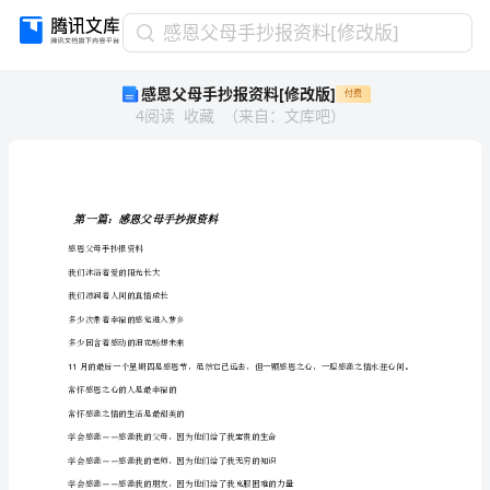
感
感恩父母手抄报资料[修改版]
恩
感恩父母手抄报资料[修改版]
付费
父
4
阅读
收藏
（
来自
：
文库吧
）
母
手
抄
报
资
第一篇：感恩父母手抄报资料
料
感恩父母手抄报资料
[修