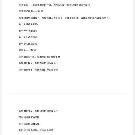
我们沐浴着爱的阳光长大
改
我们滋润着人间的真情成长
版]
多少次带着幸福的感觉进入梦乡
第
多少回含着感动的泪花畅想未来
一
11
篇：
常怀感恩之心的人是最幸福的
感
常怀感激之情的生活是最甜美的
恩
——
父
母
——
手
——
抄
——
报
不要忘记说声谢谢
——“”