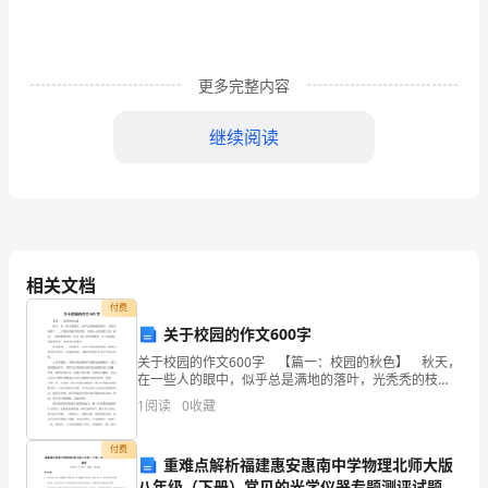
沐
浴
更多完整内容
着
继续阅读
爱
妈妈的眼花了，她把明亮的双眸给了我
的
面对妈妈深沉的感情
阳
光
聆听妈妈殷切的心愿
相关文档
长
我们应该学会感恩，应该学会感激
付费
大
关于校园的作文600字
关于校园的作文600字 【篇一：校园的秋色】 秋天，
我
在一些人的眼中，似乎总是满地的落叶，光秃秃的枝
渐渐忘记了感动，忘了说声谢谢。
丫，一片凄凉而孤单的景象。可我从小就对秋天有一种
1
阅读
0
收藏
们
爱，一种很特殊的爱。因为，秋天在我的眼里，并不是
滋
付费
重难点解析福建惠安惠南中学物理北师大版
一袋饺子是微不足道的，但妈妈的爱却是
八年级（下册）常见的光学仪器专题测评试题