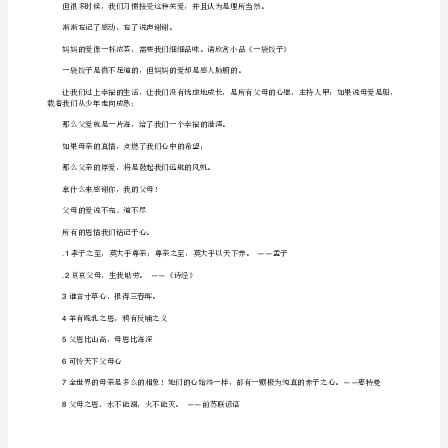
资
料
有一个词语最亲切，
感
有一声呼唤最动听
恩
有一个人最要感谢
父
母
有一个人最应感恩
手
它就是妈妈
——“”
抄
妈妈的皱纹深了，她把美丽的青春给了我
报
妈妈的手粗了，她把温暖的阳光给了我
资
妈妈的腰弯了，她把挺直的脊梁给了我
料
我
们