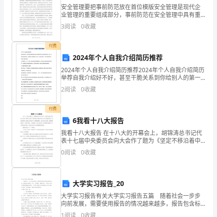
安全管理要把事前防范放在首位模版安全管理是现代企
识
业管理的重要组成部分，事前防范在安全管理中具有重
关键字词。生读，画
要的地位和作用。事前防范是指通过各种策略、措施和
3
阅读
0
收藏
7
方法，预测和预防各种潜在的安全风险和危机，保障企
业的生产
个
付费
蓝天的？
2024年个人自我介绍简历推荐
生
学生自己复述演化过程
2024年个人自我介绍简历推荐2024年个人自我介绍简历
2、梳理演化过程：
字，
举荐自我介绍好不好，甚至干脆关系到你给别人的第一
印象的好坏及以后交往的顺当与否。同时，也是相识自
2
阅读
0
收藏
我的手段。下面是我为大家整理的2024年个人自
会
食草恐龙部分。
付费
写
6我看十八大报告
复述：
13
我看十八大报告 在十八大的开幕会上，胡锦涛总书记代
表十七届中央委员会向大会作了题为《坚定不移沿着中
个
国特色社会主义道路前进，为全面建成小康社会而奋
0
阅读
0
收藏
龙是在什么情况下学会了飞翔？
斗》的重要报告，报告内容全面，兼顾国内国外，既有
生
回
生回答，引导原因
字，
大学实习报告_20
正
大学实习报告有关大学实习报告五篇 随着社会一步步
向前发展，需要使用报告的情况越来越多，报告包含标
题、正文、结尾等。我敢肯定，大部分人都对写报告很
确
“可能”“推测”让我们再一次体会到？用词准确
1
阅读
0
收藏