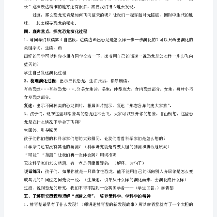
教
案
人
蓝天的恐龙》。
教
版
代？指名读资料。
小
学
语
书写指导：盈。
文
《飞
三、体会说明文用词准确性
向
蓝
天