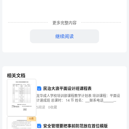
的
恐
更多完整内容
龙》
教
继续阅读
们的一个结论？翻开课本快速找一找。
学
设
计
相关文档
教
学
民治大浪平面设计班课程表
目
龙华成人学校培训部课程教学计划表 培训课程：平面设
计速成班 总课时： 14 节 姓名：___联系电话_______
________________课时概述课程内容上课时间学生签名
标：
5
阅读
0
收藏
1PhotoSho
球，一起去探寻恐龙的秘密。
1.
付费
四、直奔重点，探究恐龙演化过程
认
安全管理要把事前防范放在首位模版