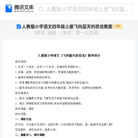
人
人教版小学语文四年级上册飞向蓝天的恐龙教案
教
人教版小学语文四年级上册飞向蓝天的恐龙教案
付费
版
3
阅读
收藏
（
来自
：
第一文库网
）
小
学
语
文
四
教学目标：
年
级