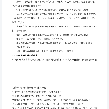
3.能体会准确生动的语言特点。
上
册
教学重难点:
飞
向
教学准备：课件
蓝
教学设想：
天
一、课前交流
的
恐龙图片，猜恐龙名字，简单介绍。
恐
二、激趣导入，揭示课题
龙
但是它却留给我们许许多多的谜。