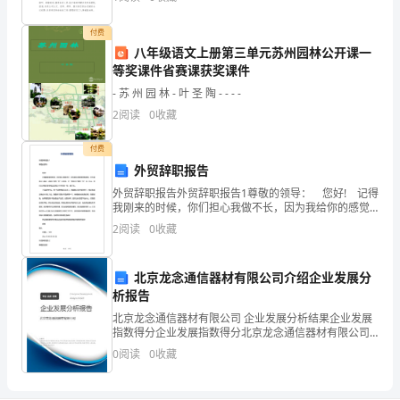
是头疼的，以下是小编为大家收集的大学实习报告5篇，
欢
读
付费
说话练习：
八年级语文上册第三单元苏州园林公开课一
写
等奖课件省赛课获奖课件
本
- 苏 州 园 林 - 叶 圣 陶 - - - -
2
阅读
0
收藏
课
生
付费
外贸辞职报告
字。。
外贸辞职报告外贸辞职报告1尊敬的领导： 您好! 记得
我刚来的时候，你们担心我做不长，因为我给你的感觉
2.
我很圣。不太容易让人靠近，再加上你的“好”侄女燕，在
2
阅读
0
收藏
一旁说尽了我的“好”话。所以，你们认
正
确、
北京龙念通信器材有限公司介绍企业发展分
析报告
流
北京龙念通信器材有限公司 企业发展分析结果企业发展
指数得分企业发展指数得分北京龙念通信器材有限公司
利、
综合得分说明：企业发展指数根据企业规模、企业创
0
阅读
0
收藏
新、企业风险、企业活力四个维度对企业发展情况进行
有
评价。