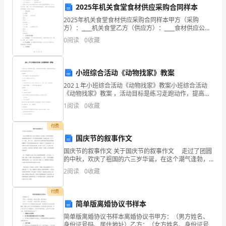
境
2025年机关食堂食材供应采购合同样本
2025年机关食堂食材供应采购合同样本甲方（采购
建
方）：____机关食堂乙方（供应方）：____食材供应公司
根据《中华人民共和国合同法》及相关法律法规的规
评估。
0
阅读
0
收藏
设
定，甲乙双方在平等、自愿、公平、诚实信用的原则基
已
小班综合活动《动物找家》教案
成
202１年小班综合活动《动物找家》教案小班综合活动
《动物找家》教案 ，活动目标是练习走跑动作，提高走
为
击力度。
跑动作的协调性,学会在走跑活动中保护自己。活动目
1
阅读
0
收藏
标:1、练习走跑动作，提高走跑动作的协调性。２、学会
各
3.加强软环境宣传和宣传工作
付费
国
国庆节的叙事作文
重
国庆节的叙事作文 关于国庆节的叙事作文 走过了团圆
的中秋，欢庆了祖国的六三岁华诞，在这个潮气逢勃，
要
果实累累的金秋时节，伟大的祖国又将迎来一件新的大
2
阅读
0
收藏
事，11月8日，中国 ___第十八次 ___将在北
围。
的
付费
发
简单版离婚协议书样本
简单版离婚协议书样本离婚协议书甲方：（男方姓名、
展
身份证号码、居住地址）乙方：（女方姓名、身份证号