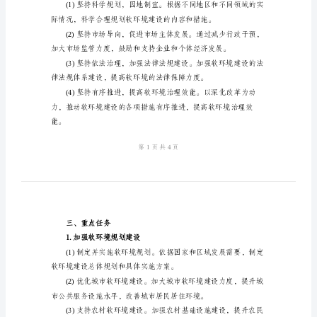
案
2024
年
软
环
境
二、目标和原则
建
设
实
会公认的软环境优良国家。
施
2.原则：
方
案