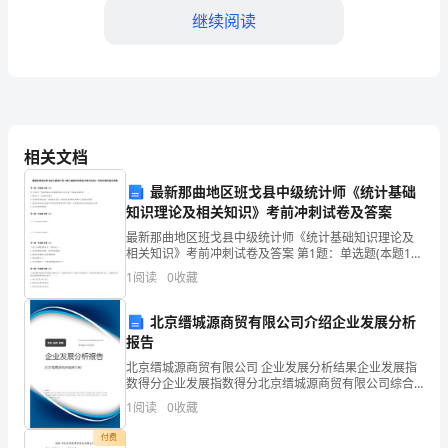
在
继续阅读
当
今
三、重点任务
社
1.加强软环境规划建设
会
相关文档
发
最新那曲地区班戈县中级统计师《统计基础
知识理论及相关知识》考前冲刺试卷及答案
展
最新那曲地区班戈县中级统计师《统计基础知识理论及
的
相关知识》考前冲刺试卷及答案 第1题：单选题(本题1
分)当下列有关“需求的变动与需求量的变动之间关系”的
1
阅读
0
收藏
背
描述正确的是( )A.都是由于一种原因导致
景
北京缙城源商贸有限公司介绍企业发展分析
报告
下，
北京缙城源商贸有限公司 企业发展分析结果企业发展指
生活品质，促进农业现代化发展。
数得分企业发展指数得分北京缙城源商贸有限公司综合
软
得分说明：企业发展指数根据企业规模、企业创新、企
2.加强软环境评价和监管能力
1
阅读
0
收藏
业风险、企业活力四个维度对企业发展情况进行评价。
环
该企
付费