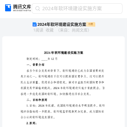
2024
2024年软环境建设实施方案
年
2024年软环境建设实施方案
付费
软
1
阅读
收藏
（
来自
：
尚阅文库
）
环
境
建
设
实
施
制定时间：____年12月
方
一、背景介绍