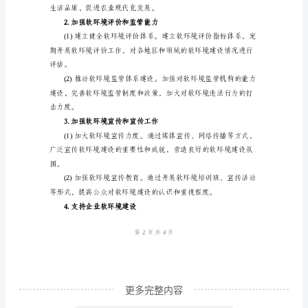
制
定
时
间：
____
年
12
月
能。
一、
背
景
介
绍
更多完整内容