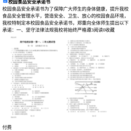
校园食品安全承诺书
书
校园食品安全承诺书为了保障广大师生的身体健康，提升我校
中
食品安全管理水平，营造安全、卫生、放心的校园食品环境，
通
我校特制定本校园食品安全承诺书，郑重向全体师生提出以下
过
承诺：一、坚守法律法规我校将始终严格遵
3
阅读
0
收藏
向
读
者
展
示
各
个
领
域
的
成
功
案
例
付费
和