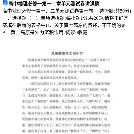
高中地理必修一第一二章单元测试卷讲课稿
精
高中地理必修一第一、二单元测试卷第一卷 选择题(共50分)
神
一．选择题（一）单项选择题(每小题1分,共20题,请将正确答
启
案填在后面的表格中)1．关于黄土高原的叙述，不正确的是
示，
A．黄土高原是外力沉积作用
2
阅读
0
收藏
鼓
励
人
们
追
求
自
己
的
梦
想，
并
努
力