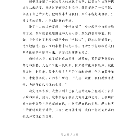
版
标
题：
前。
《人
生
不
设
限》
读
破。
后
感
字