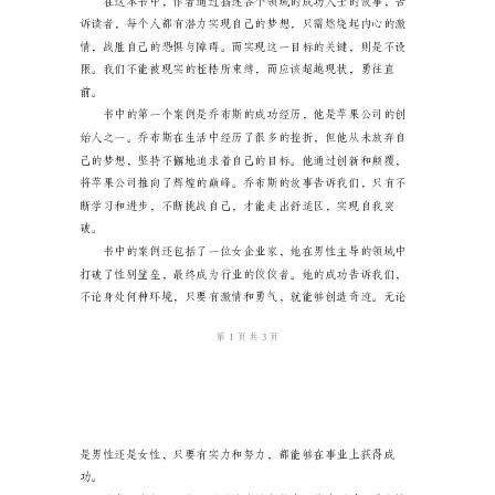
式
版
人
标题：《人生不设限》读后感
生
字数：9000
不
作者：笔者
设
限
读
后
感
格
式