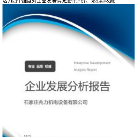
活力四个维度对企业发展情况进行评价。
3
阅读
0
收藏
人
生
不
设
限
读
后
感
格
式
版
标
题：
《人
生
不
设