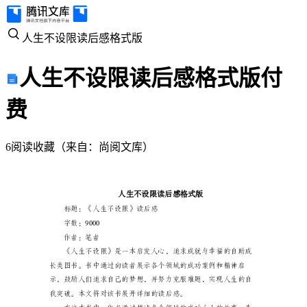
人
人生不设限读后感格式版
生
人生不设限读后感格式版
付
不
费
设
6
阅读
收藏
（
来自
：
尚阅文库
）
限
读
后
感
格