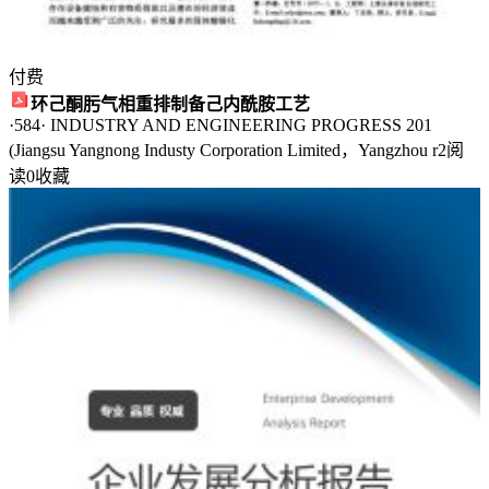
者
展
付费
示
环己酮肟气相重排制备己内酰胺工艺
·584· INDUSTRY AND ENGINEERING PROGRESS 201
各
(Jiangsu Yangnong Industy Corporation Limited，Yangzhou r
2
阅
个
读
0
收藏
领
域
的
成
功
案
例
和