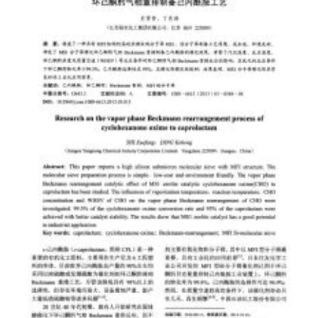
自
助
成
长
类
领域并实现自我突破。
图
书。
书
中
通
过
向
读