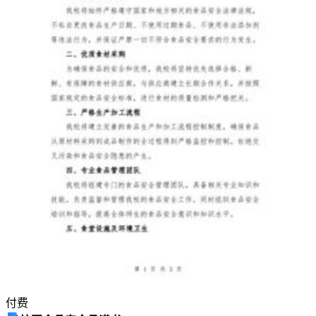
启
发
人
心，
追
求
成
就
与
幸
福
的
自
助
成
长
类
图
付费
书。