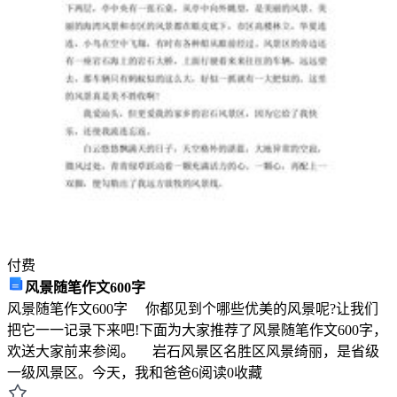
克
服
难
题，
实
现
人
生
的
自
我
突
破。
付费
本
风景随笔作文600字
文
风景随笔作文600字 你都见到个哪些优美的风景呢?让我们
将
把它一一记录下来吧!下面为大家推荐了风景随笔作文600字，
对
欢送大家前来参阅。 岩石风景区名胜区风景绮丽，是省级
该
一级风景区。今天，我和爸爸
6
阅读
0
收藏
书