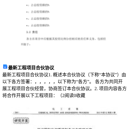
本
破旧有的边界，才能
启
发
人
心，
追
求
最新工程项目合伙协议
成
最新工程项目合伙协议1. 概述本合伙协议（下称“本协议”）由
就
以下各方签署：，，，，，以下称为“各方”。 各方为共同开
展工程项目合伙经营，协商签订本合伙协议。2. 项目内容各方
与
将合作开展以下工程项目：（
2
阅读
0
收藏
幸
福
做，去追寻自己向往的生活。”
的