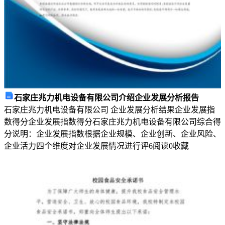
限》
读
后
感
字
数：
9000
作
者：
石家庄兆力机电设备有限公司介绍企业发展分析报告
笔
石家庄兆力机电设备有限公司 企业发展分析结果企业发展指
者
数得分企业发展指数得分石家庄兆力机电设备有限公司综合得
《人
分说明：企业发展指数根据企业规模、企业创新、企业风险、
生
企业活力四个维度对企业发展情况进行评
6
阅读
0
收藏
不
设
限》
是
一
本