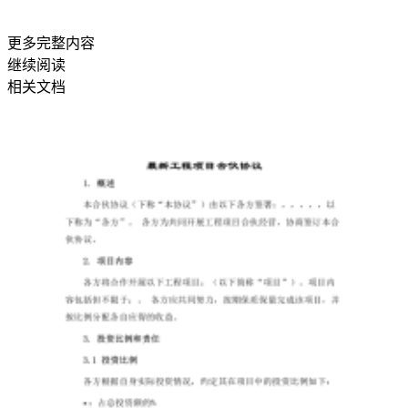
数：
9000
更多完整内容
作
继续阅读
相关文档
者：
笔
者
《人
生
不
设
功。
限》
是
一