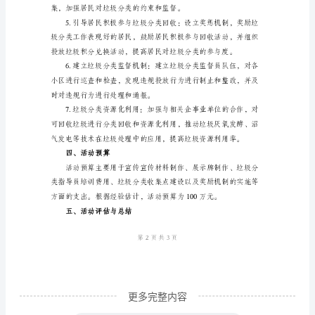
采。
活
动
三、活动内容
方
案
一、
民进行垃圾分类宣传和培训。
背
景
介
绍
随
着
城
更多完整内容