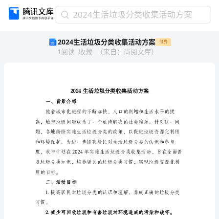
2024
2024生活垃圾分类收集活动方案
生
2024生活垃圾分类收集活动方案
付费
活
1
阅读
收藏
（
来自
：
尚阅文库
）
垃
圾
分
类
收
集
一、背景介绍
活