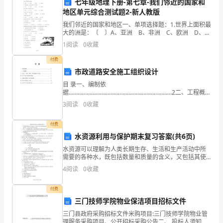
增
七年级地理下册-第七章-我们邻近的国家和
地区单元综合测试题2-新人教版
和
我们邻近的国家和地区一、单项选择题：1.世界上面积最
大的洲是：〔 〕A、亚洲 B、非洲 C、欧洲 D、南
生
美洲2.“东临印度洋，西临大西洋〞的大洲是：〔 〕A、
1
阅读
0
收藏
亚洲 B、非洲 C
活
付费
水
市政道路安全施工组织设计
时对违规行为进行处理和通报。
目 录一、编制依
平
据……………………………………………………………2二、工程概
况……………………………………………………………2三、安全、文
3
阅读
0
收藏
的
明、环境、职业健康安全目标…………………………3四、安
全生产
提
付费
水资源利用与保护期末复习答案(共6页)
高，
水资源可以理解为人类长期生存、生活和生产活动中所
四、活动预算
需要的各种水，既包括数量和质量的含义，又包括其使
城
用价值和经济价值狭义上：水资源是指人类在一定的经
4
阅读
0
收藏
济技术条件下能够直接使用的淡水。广义上：水资源是
市
指能够直
付费
垃
三门技师学院物业保洁项目招标文件
圾
三门县政府采购招标文件米购项目:三门技师学院物业管
理服务采购项目、公开招标采购公告二、 投标人须知