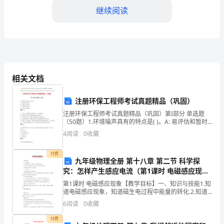
市
继续阅读
化
进
程
的
相关文档
不
注册环保工程师考试真题精品（巩固）
断
注册环保工程师考试真题精品（巩固）第I部分 单选题
加
（50题）1.环境噪声具有的特点是( )。A: 易评估和暂时
性B: 危害大和复杂性C: 无形性和多发性D: 分散性和持续
4
阅读
0
收藏
快，
性答案：C2.下列关于设置监测
人
付费
九年级物理全册 第十八章 第二节 科学探
究：怎样产生感应电流（第1课时 电磁感应现
口
象）教案 沪科版
第1课时 电磁感应现象【教学目标】一、知识与技能1.知
的
道电磁感应现象，知道磁生电过程中能量的转化.2.知道
产生感应电流的条件，能对导体有无感应电流做出判断3.
6
阅读
0
收藏
剧
知道感应电流方向跟什么因素有关.二、过程与
付费