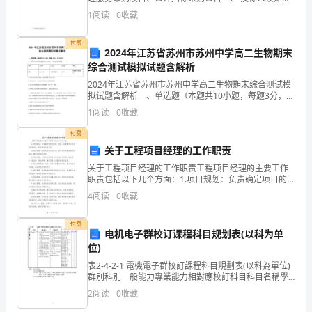
问
三、 评标办法及评分标准四、 公开招标需求五、政府采
五、活动评估与总结
1
阅读
0
收藏
购合同主要条款指引根据《中华人民共和国政府采购
题
法》
付费
2024年江苏省苏州市苏州中学高二生物期末
成
综合测试模拟试题含解析
为
2024年江苏省苏州市苏州中学高二生物期末综合测试模
拟试题含解析一、单选题（本题共10小题，每题3分，共
了
30分）1、下表为几种常用的植物生长调节剂，下列叙述
1
阅读
0
收藏
错误的是（ ）名称萘乙酸6—BA乙烯利
一
付费
关于工程项目经理的工作职责
个
关于工程项目经理的工作职责工程项目经理的主要工作
亟
职责包括以下几个方面：1.项目规划：负责确定项目的目
标、范围、资源需求以及项目时间表等，制定项目实施
4
阅读
0
收藏
待
计划。2.项目协调：组织项目团队的工作，进行项目进度
解
付费
电机电子群校订课程科目规划表(以科为单
位)
决
表2-4-2-1 電機電子群校訂課程科目規劃表(以科為單位)
的
群別科別一般能力專業能力相對應校訂科目科目名稱學
分數電機電子群電機科一.生活適應及未來學習之基礎能
2
阅读
0
收藏
社
力1.具備解決問題及調適情緒之能力