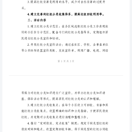
动
方
案
2024
生
用的目标。
活
二、活动目标
垃
圾
分
习惯。
类
收
集