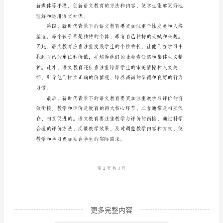
主
题
发
言
尊
敬
的
各
位
领
导、
嘉
更多完整内容