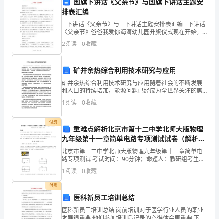
很
国旗下讲话《父亲节》与国旗下讲话主题安
排表汇编
荣
__下讲话《父亲节》与__下讲话主题安排表汇编__下讲话
《父亲节》爸爸我爱你海湾幼儿园升旗仪式现在开始。
幸
大家好，我是大三班的滕鑫宇，很高兴站在__下讲话，我
2
阅读
0
收藏
今天演讲的题目是《爸爸我爱你》小朋友们，你们
能
够
矿井余热综合利用技术研究与应用
矿井余热综合利用技术研究与应用随着社会的不断发展
参
和人口的持续增加，能源问题已经成为全世界关注的焦
点之一。同时，能源的高消耗和污染已经给环境和人类
1
阅读
0
收藏
加
带来了严峻的挑战。因此，如何利用可再生能源和余热
习惯。
等资源成
____
付费
重难点解析北京市第十二中学北师大版物理
年
九年级第十一章简单电路专项测试试卷（解析版
含答案）
北京市第十二中学北师大版物理九年级第十一章简单电
的
路专项测试 考试时间：90分钟；命题人：教研组考生注
意：1、本卷分第I卷（选择题）和第Ⅱ卷（非选择题）两
1
阅读
0
收藏
新
部分，满分100分，考试时间90分钟2、答卷前，
付费
语
医科新员工培训总结
文
医科新员工培训总结 岗前培训对于医学行业人员的职业
发展很重要,他们参加培训后记录的心得体会更重要,下面