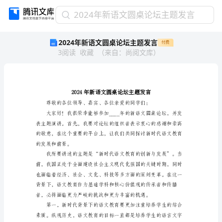
2024
2024年新语文圆桌论坛主题发言
年
2024年新语文圆桌论坛主题发言
付费
新
3
阅读
收藏
（
来自
：
尚阅文库
）
语
文
圆
桌
论
坛
主