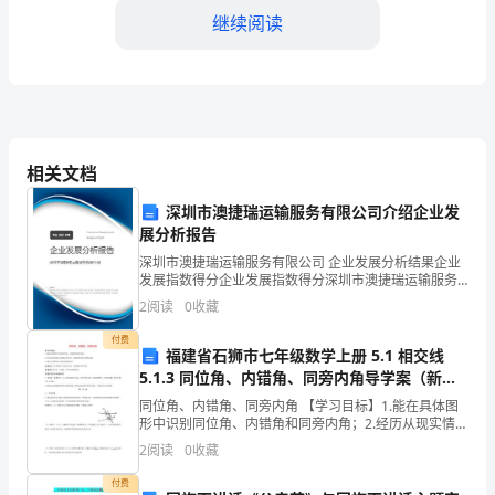
宾、
继续阅读
各
位
亲
爱
沟通能力和批判思维能力。
相关文档
的
深圳市澳捷瑞运输服务有限公司介绍企业发
同
展分析报告
深圳市澳捷瑞运输服务有限公司 企业发展分析结果企业
学
发展指数得分企业发展指数得分深圳市澳捷瑞运输服务
有限公司综合得分说明：企业发展指数根据企业规模、
们：
2
阅读
0
收藏
企业创新、企业风险、企业活力四个维度对企业发展情
况进
大
付费
福建省石狮市七年级数学上册 5.1 相交线
5.1.3 同位角、内错角、同旁内角导学案（新
家
版）华东师大版
同位角、内错角、同旁内角 【学习目标】1.能在具体图
好！
形中识别同位角、内错角和同旁内角；2.经历从现实情景
中抽象出同位角、内错角和同旁内角的过程；3.感受几何
2
阅读
0
收藏
理解和运用语文知识。
我
图形对于解决问题的能力.【重点】
付费