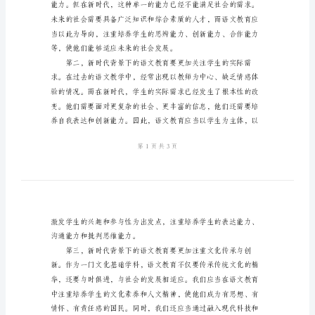
题
发
的发展和前景。
言
2024
年
新
语
文
圆
桌
论
坛