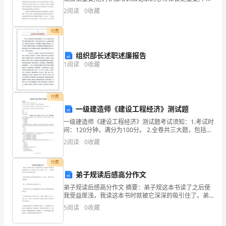
圆
是带来的关于医科新员工培训总结的内容,欢迎阅读! 医科
2
阅读
0
收藏
新员工培训总结(一) 20
桌
付费
论
组织部长述职述廉报告
坛，
1
阅读
0
收藏
并
发
付费
一级建造师《建设工程经济》测试题
表
一级建造师《建设工程经济》测试题考试须知：1.考试时
主
间：120分钟，满分为100分。 2.全卷共三大题，包括单
项选择题、多项选择题和案例分析题。3.作答单项选择题
2
阅读
0
收藏
题
和多项选择题时，采用2B铅笔在答题卡上
演
付费
弟子规读后感高分作文
讲。
弟子规读后感高分作文 摘要：弟子规这本书读了之后使
我受益匪浅，我读这本书时就被它深深的吸引住了。弟
首
子规这本书分为八个部分：总序、... 如果觉得写得不
5
阅读
0
收藏
错，记得转发分享哦！ 欢迎大家阅读《弟子规
先，