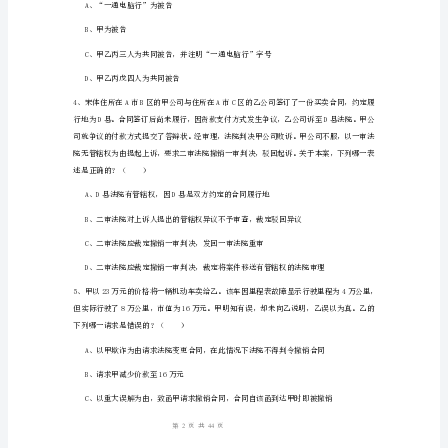
还乙10元
C
卷
附
D、乙应获得该奖项，因乙是委托人
解
析
A、成立社团法人均须登记
2024
B、银行均是企业法人
年
C、法人之间可形成合伙型联营
下
半
1
44
第页共页
年
国