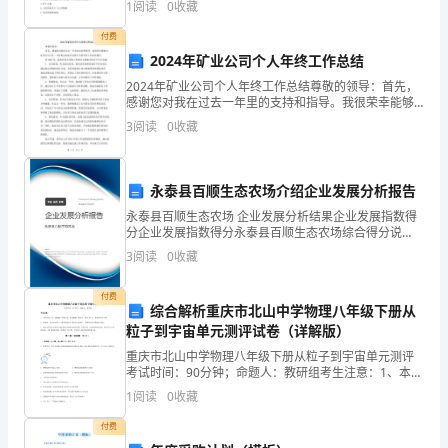
试
下列哪一请求是错误的？（）
1
阅读
0
收藏
案】：C2、《孔雀东
时
付费
2024年矿业公司个人年终工作总结
间：
2024年矿业公司个人年终工作总结尊敬的领导：首先，
B、请求甲减少价款至16万元
180
感谢您对我在过去一年里的支持和指导。我很荣幸能够
为矿业公司工作，并有机会向您呈交我个人的年终工作
3
阅读
0
收藏
分
总结报告。在2024年，我在矿业公司的工作重点主要集
钟，
2
44
第页共页
永泰县百顺生态农场介绍企业发展分析报告
本
永泰县百顺生态农场 企业发展分析结果企业发展指数得
分企业发展指数得分永泰县百顺生态农场综合得分说
卷
明：企业发展指数根据企业规模、企业创新、企业风
3
阅读
0
收藏
险、企业活力四个维度对企业发展情况进行评价。该企
满
业的综合
付费
分
综合解析重庆市北山中学物理八年级下册从
粒子到宇宙单元测评试卷（详解版）
为
重庆市北山中学物理八年级下册从粒子到宇宙单元测评
考试时间：90分钟；命题人：教研组考生注意：1、本卷
150
分第I卷（选择题）和第Ⅱ卷（非选择题）两部分，满分
1
阅读
0
收藏
100分，考试时间90分钟2、答卷前，考生务必用
分。
付费