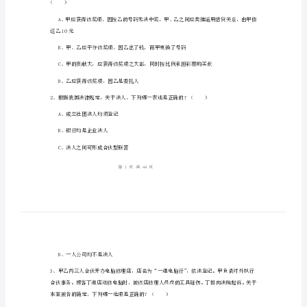
试
（试
卷
姓名：
______
三）
考号：
______
能
力
测
试
（）
试
卷