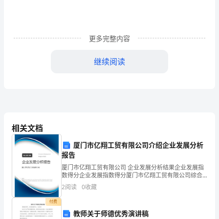
家
司
更多完整内容
法
考
继续阅读
试
D、一人公司均不是法人
（试
卷
相关文档
三）
本案被告的确定
厦门市亿翔工贸有限公司介绍企业发展分析
能
A、“一通电脑行”为被告
报告
力
厦门市亿翔工贸有限公司 企业发展分析结果企业发展指
B、甲为被告
数得分企业发展指数得分厦门市亿翔工贸有限公司综合
测
得分说明：企业发展指数根据企业规模、企业创新、企
2
阅读
0
收藏
业风险、企业活力四个维度对企业发展情况进行评价。
试
该企
付费
教师关于师德优秀演讲稿
试
D、甲乙丙戊四人为共同被告