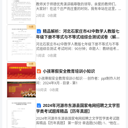
教师关于师德优秀演讲稿尊敬的领导，亲爱的教师们，
卷
大家好！在这个庄严而庄重的时刻，我有幸站在这里，
与各位教师共同探讨师德优秀这一重要的话题。师德优
2
阅读
0
收藏
C
秀是每一位教师应该努力追求的目标，也是师道之路上
必不可少
卷
付费
精品解析：河北石家庄市42中数学人教版七
年级下册不等式与不等式组综合测试试卷（解析
附
版含答案）
河北石家庄市42中数学人教版七年级下册不等式与不等
解
述是正确的？（）
式组综合测试 考试时间：90分钟；命题人：教研组考生
注意：1、本卷分第I卷（选择题）和第Ⅱ卷（非选择题）
1
阅读
0
收藏
析
两部分，满分100分，考试时间90分钟2、答卷
付费
考
小孩寒假安全教育培训小知识
试
- 小孩寒假安全教育培训小知识 - - 创作者：ppt制作人时
间：2024年X月 - 目录 - 第1
须
10
阅读
0
收藏
知：
2024年河源市东源县国家电网招聘之文学哲
1、
学类考试题库精品【历年真题】
考
2024年河源市东源县国家电网招聘之文学哲学类考试题
库精品【历年真题】 第一部分 单选题(50题) 1、“他在黑
板上写字”的“在”是（）A.动词B.副词C.介词D.方位词【答