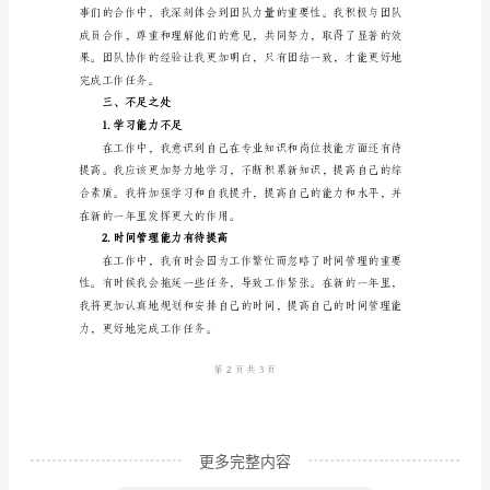
员
团队意识和沟通能力。
年
二、工作成绩
终
工
1.服务质量提升
作
总
结
范
本
尊
敬
的
更多完整内容
领