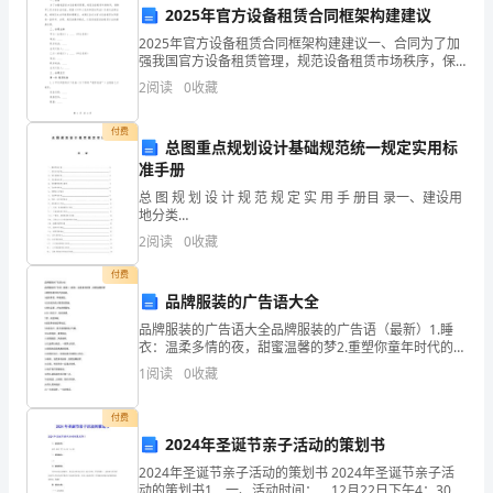
2025年官方设备租赁合同框架构建建议
已
完成工作任务。
2025年官方设备租赁合同框架构建建议一、合同为了加
强我国官方设备租赁管理，规范设备租赁市场秩序，保
经
障甲乙双方的合法权益，根据《中华人民共和国合同
三、不足之处
2
阅读
0
收藏
法》及相关法律法规，特制定本合同框架构建建议。本
接
建议旨
1.学习能力不足
付费
近
总图重点规划设计基础规范统一规定实用标
准手册
尾
总 图 规 划 设 计 规 范 规 定 实 用 手 册目 录一、建设用
地分类
声。
________________________________________________________ 2
2
阅读
0
收藏
在
付费
过
在新的一年里发挥更大的作用。
品牌服装的广告语大全
品牌服装的广告语大全品牌服装的广告语（最新）1.睡
去
2.时间管理能力有待提高
衣：温柔多情的夜，甜蜜温馨的梦2.重塑你童年时代的妈
妈。3.超前享受，率领潮流。4.让你成为情人眼里的西
的
1
阅读
0
收藏
施。5.货比众家，方知永辉最佳。6.当一回王子
一
付费
2024年圣诞节亲子活动的策划书
年
2024年圣诞节亲子活动的策划书 2024年圣诞节亲子活
动的策划书1 一、活动时间： 12月22日下午4：30—