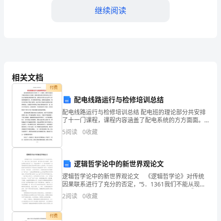
导、
继续阅读
同
事：
2.问题解决能力
时
相关文档
光
付费
荏
配电线路运行与检修培训总结
苒，
配电线路运行与检修培训总结 配电班的理论部分共安排
了十一门课程，课程内容涵盖了配电系统的方方面面。
授课老师也是从贵州电网公司各个分公司抽调过来的资
转
5
阅读
0
收藏
深专家，老师结合实际与自己多年工作经验的授课方式
3.团队协作
眼
逻辑哲学论中的新世界观论文
之
逻辑哲学论中的新世界观论文 《逻辑哲学论》对传统
间，
因果联系进行了充分的否定，“5．1361我们不能从现在
的一事件推出将来的事件。相信因果联系是迷信”①。
2
阅读
0
收藏
2024
“现在的事件”与“将来的事件”在维特根斯坦这里是
年
付费