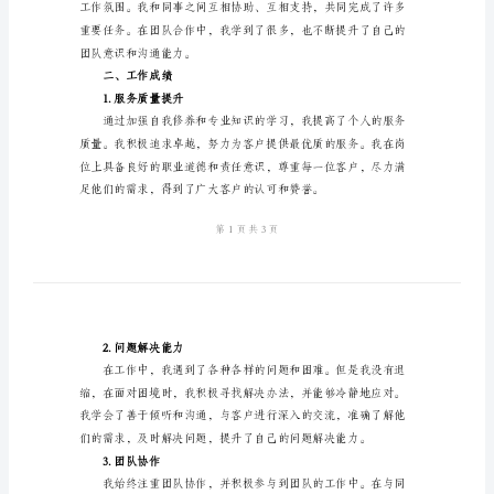
作
总
结
一、工作概述
范
本
2024
年
邮
验。
政
营
业