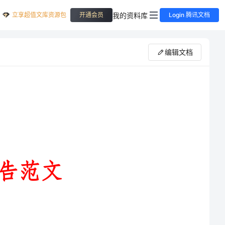
立享超值文库资源包
我的资料库
开通会员
Login 腾讯文档
编辑文档