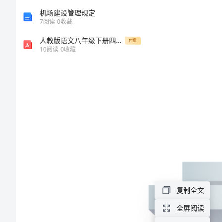
初
机场建设管理规定
7
阅读
0
收藏
中
人教版语文八年级下册四单元《撰写演讲稿》教案 教学设计
付费
寒
10
阅读
0
收藏
假
实
习
报
告
范
文
是
复制全文
我
全屏阅读