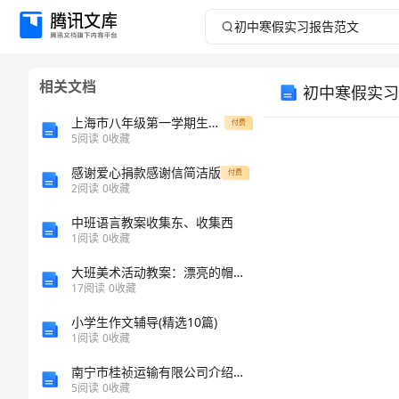
初
中
相关文档
初中寒假实习
寒
上海市八年级第一学期生命科学练习册习题答案
付费
假
5
阅读
0
收藏
感谢爱心捐款感谢信简洁版
实
付费
2
阅读
0
收藏
习
中班语言教案收集东、收集西
1
阅读
0
收藏
报
大班美术活动教案：漂亮的帽子教案
17
阅读
0
收藏
告
小学生作文辅导(精选10篇)
范
1
阅读
0
收藏
南宁市桂祯运输有限公司介绍企业发展分析报告
文
5
阅读
0
收藏