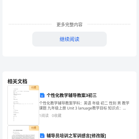
驱
动
更多完整内容
因
素
继续阅读
研
提出相应的管理和规划策略。
究
时间安排：
的
相关文档
任
付费
务
制调查表和工具等。
个性化教学辅导教案3初三
书
个性化教学辅导教案学科：英语 年级 初二 性别 男 教学
课题 九年级上册 Unit 3 lanuage教学目标 知识点：
Unit3A Object clause with a question wo
任
1
阅读
0
收藏
务
付费
辅导员培训之军训感言[修改版]
书