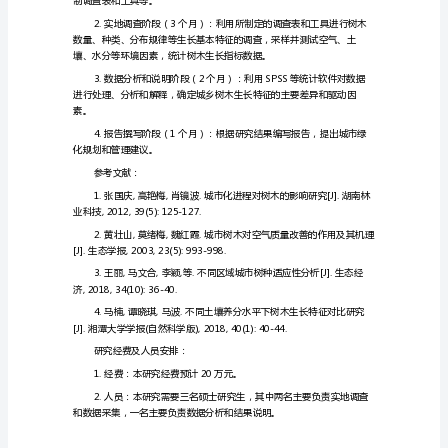
务
木生长的影响。
书
城
生态环境改善和保护。
乡
研究方法：
树
木
据库。
生
长
征对比分析。
特
征
或回归方程。
对
比
及