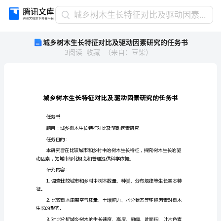
城
城乡树木生长特征对比及驱动因素研究的任务书
乡
城乡树木生长特征对比及驱动因素研究的任务书
树
3
阅读
收藏
（
来自
：
豆柴
）
木
生
长
特
征
对
比
任务书