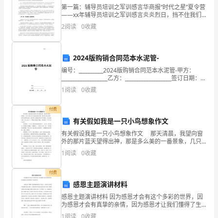
第一篇：辅导员培训之军训感言华商报“时代之星”夏令营
题
——xx年辅导员培训之军训感言炎炎烈日，挡不住我们
辅导员的的热情万丈。今天我们xx年华商报“时代之星”夏
素。
2
阅读
0
收藏
目：
令营辅导员培训进入到了军训环节，我们上百名的
城
2024版购销合同范本水泥管-
化规划和管理建议。
乡
编号：__________2024版购销合同范本水泥管-甲方：
___________________乙方：___________________签订日期：
树
参考文献：
_____年_____月_____日2024
1
阅读
0
收藏
木
付费
生
业科技,2012,39(5):125-127.
有关假如我是一只小鸟想象作文
长
有关假设我是一只小鸟想象作文 那天清晨，我望向窗
外的那片蓝天望得出神，那是多么美的一番景象，几只
特
小鸟在天空中无拘无束的飞翔，那是多么的自在啊！我
[J].生态学报,2003,23(5):993-998.
1
阅读
0
收藏
不由得赞叹起来，此时那鸟儿清脆动听的叫声仿佛是一
首完
征
付费
对
感恩主题演讲材料
济,2018,34(10):36-40.
感恩主题演讲材料 因为感恩才会有这个多彩的世界，因
比
为感恩才会有真挚的亲情，因为感恩才让我们懂得了生
命的真谛 从婴儿的“呱呱”坠地到哺育我们长大成人，父
1
阅读
0
收藏