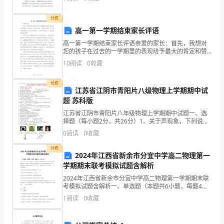
及
母的关心和爱护是最博大最
驱
付费
研究经费及人员安排：
高一第一学期结束家长评语
动
高一第一学期结束家长评语亲爱的家长：首先，我想对
1.经费：本研究经费预计20万元。
因
您的孩子在过去的一学期里的表现给予最大的肯定和赞
赏。他/她是一个聪明、勤奋、有进取心的学生，在各个
10
阅读
0
收藏
方面都展现出了自己的优秀特质。作为他/她的班主任，
素
我感
付费
研
江苏省江阴市青阳片八级物理上学期期中试
题 苏科版
究
江苏省江阴市青阳片八年级物理上学期期中试题一、选
任
择题（每小题2分，共26分）1、关于声现象，下列说法
中正确的是（ ）A．声音在空气中传播速度最快 B．
0
阅读
0
收藏
“引吭高歌”是指声音的
务
付费
2024年江西省新余市分宜中学高二物理第一
目
学期期末联考模拟试题含解析
的：
2024年江西省新余市分宜中学高二物理第一学期期末联
考模拟试题含解析一、单选题（本题共6小题，每题4
本
分，共24分）1、2018年2月12日，我国以“一箭双星”方
1
阅读
0
收藏
式成功发射“北斗三号工程”的两颗组网卫星
研