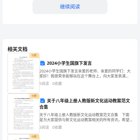
继续阅读
号：
甲
方
(承
但不限于海报、横幅、展板等。
相关文档
包
付费
商)：
2024小学生国旗下发言
安装在指定位置上。
2024小学生国旗下发言亲爱的老师、亲爱的同学们：大
联
家好！我很荣幸能够站在这个舞台上，向大家发表演
三、工程时间
讲。今天，我想与大家分享的主题是“国旗下的誓言”。首
系
5
阅读
0
收藏
先，让我们来回顾一下2021年发生的一些大事。这一
地
付费
关于八年级上册人教版新文化运动教案范文
广告方案的设计。
址：
合集
关于八年级上册人教版新文化运动教案范文合集 下面
联
是为大家提供与新文化运动教案相关的所有资讯，希望
我们所做的能让您感到满意! 八年级上册人教版新文化
系
3
阅读
0
收藏
天内完成广告物料的制作。
运动教案优秀范文大全一 教学目标 基础知
人：
付费