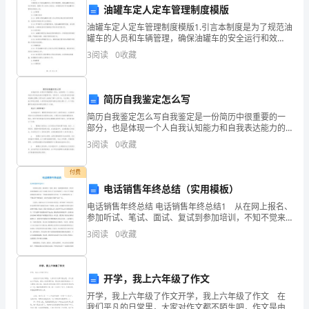
油罐车定人定车管理制度模版
电
天内完成广告的安装。
油罐车定人定车管理制度模版1.引言本制度是为了规范油
罐车的人员和车辆管理，确保油罐车的安全运行和效
话：
率，保障工作人员的人身安全。本制度适用于所有油罐
四、工程质量和监修
3
阅读
0
收藏
车运营单位和相关人员。2.人员管理2.1 招聘与培训2
邮
箱：
简历自我鉴定怎么写
保证广告的质量和效果。
乙
简历自我鉴定怎么写自我鉴定是一份简历中很重要的一
部分，也是体现一个人自我认知能力和自我表达能力的
方
重要手段。在简历中，合适且得当的自我鉴定能够让招
3
阅读
0
收藏
聘人员更为深入全面地了解个人的个性、专业特长、实
并对修改后的方案进
践能力和
(需
付费
五、工程费用
方)：
电话销售年终总结（实用模板）
电话销售年终总结 电话销售年终总结1 从在网上报名、
联
参加听试、笔试、面试、复试到参加培训，不知不觉来
到客服中心这个大家庭已经有五个多月的时间了，在这
3
阅读
0
收藏
系
五个月的时间里我经历的是从一个刚走出校园的大学生
到
地
开学，我上六年级了作文
址：
完毕。
开学，我上六年级了作文开学，我上六年级了作文 在
我们平凡的日常里，大家对作文都不陌生吧，作文是由