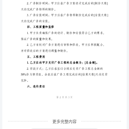
范
下约定：
本
一、项目名称
广
告
工
二、工程范围
程
承
供设计图纸和效果图。
包
合
同
合
同
更多完整内容
编