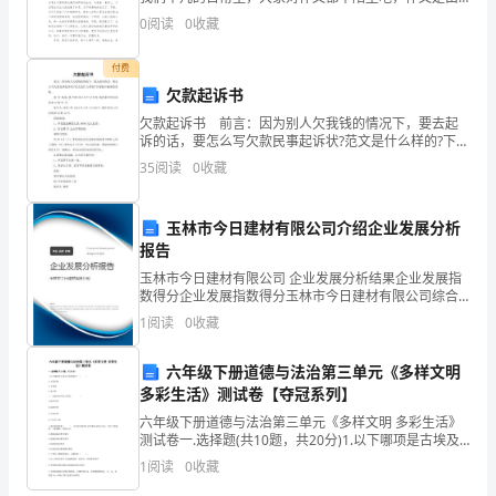
联
文字组成，经过人的思想考虑，通过语言组织来表达一
六、违约责任
0
阅读
0
收藏
个主题意义的文体。相信很多朋友都对写作文感到非常
系
苦
付费
人：
欠款起诉书
电
欠款起诉书 前言：因为别人欠我钱的情况下，要去起
诉的话，要怎么写欠款民事起诉状?范文是什么样的?下面
话：
随小编来看看吧。 原 告:杨某,男,1963年6月12日出生,
35
阅读
0
收藏
现住某市甲区某街道12组97 号
邮
玉林市今日建材有限公司介绍企业发展分析
箱：
报告
鉴
玉林市今日建材有限公司 企业发展分析结果企业发展指
数得分企业发展指数得分玉林市今日建材有限公司综合
于，
得分说明：企业发展指数根据企业规模、企业创新、企
1
阅读
0
收藏
业风险、企业活力四个维度对企业发展情况进行评价。
甲
该企
六年级下册道德与法治第三单元《多样文明
乙
多彩生活》测试卷【夺冠系列】
六年级下册道德与法治第三单元《多样文明 多彩生活》
双
测试卷一.选择题(共10题，共20分)1.以下哪项是古埃及
文明的象征？（ ）A.万里长城B.斗兽场C.金字塔2.一直延
方
1
阅读
0
收藏
续至今的文明是（ ）。