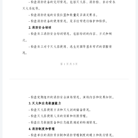
社
会
消
防
二、工作概况
工
作
自
查
报
三、自查内容
告
1.消防设施设备
一、
引