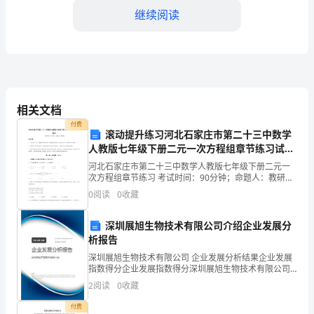
全
继续阅读
的
重
要
3.灭火和应急救援能力
组
相关文档
成
付费
滚动提升练习河北石家庄市第二十三中数学
人教版七年级下册二元一次方程组章节练习试题
部
（解析版）
河北石家庄市第二十三中数学人教版七年级下册二元一
分，
次方程组章节练习 考试时间：90分钟；命题人：教研组
考生注意：1、本卷分第I卷（选择题）和第Ⅱ卷（非选择
0
阅读
0
收藏
影
题）两部分，满分100分，考试时间90分钟2、答
4.消防制度和管理
响
深圳展旭生物技术有限公司介绍企业发展分
析报告
着
深圳展旭生物技术有限公司 企业发展分析结果企业发展
指数得分企业发展指数得分深圳展旭生物技术有限公司
人
综合得分说明：企业发展指数根据企业规模、企业创
2
阅读
0
收藏
新、企业风险、企业活力四个维度对企业发展情况进行
民
评价。
付费