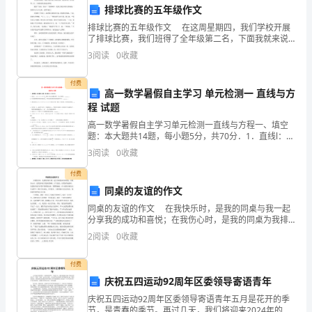
况。
群
排球比赛的五年级作文
四、自查结果
排球比赛的五年级作文 在这周星期四，我们学校开展
众
了排球比赛，我们班得了全年级第二名，下面我就来说
说比赛吧。 随着“加油，加油！”的呐喊声，我到了我
1.消防设施设备
的
3
阅读
0
收藏
们班的比赛场地。那里早已人山人海、
生
-消防设备的完
付费
高一数学暑假自主学习 单元检测一 直线与方
命
程 试题
高一数学暑假自主学习单元检测一直线与方程一、填空
财
题：本大题共14题，每小题5分，共70分．1．直线l：ax
＋y－2－a＝0在x轴和y轴上的截距相等，则a的值是____
产
3
阅读
0
收藏
__．2．若直线的倾斜角
2.消防安全培训
付费
安
同桌的友谊的作文
全。
同桌的友谊的作文 在我快乐时，是我的同桌与我一起
分享我的成功和喜悦；在我伤心时，是我的同桌为我排
为
忧解难、打气鼓劲；在我取得成绩时，是我的同桌告诉
2
阅读
0
收藏
我不要骄傲自满，要懂得谦虚。在与我的同桌的交往过
了
程中
付费
3.灭火和应急救援能力
更
庆祝五四运动92周年区委领导寄语青年
好
庆祝五四运动92周年区委领导寄语青年五月是花开的季
节，是青春的季节。再过几天，我们将迎来2024年的五