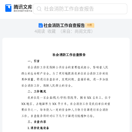
社
社会消防工作自查报告
会
社会消防工作自查报告
付费
消
4
阅读
收藏
（
来自
：
尚阅文库
）
防
工
作
自
查
报
一、引言
告