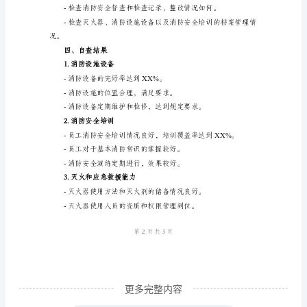
言
灭火系统等。
社
会
消
2.消防安全培训
防
工
次。
作
是
况。
保
障
公
共
安
更多完整内容