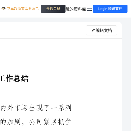
立享超值文库资源包
我的资料库
开通会员
Login 腾讯文档
编辑文档
____年上半年，本公司经营工作在国内外市场出现了一系列
新的挑战和机遇。面对市场的变化和竞争的加剧，公司紧紧抓住
机遇，不断进行自我调整和创新，取得了一定的成绩。本次总结
主要从市场状况、经营业绩、团队建设、风险控制等方面进行分