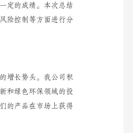
国内市场在____年上半年保持了良好的增长势头。我公司积
极响应国家政策的号召，加大了对科技创新和绿色环保领域的投
入，推出了一系列具有竞争力的产品。我们的产品在市场上获得
国际市场方面，____年上半年受到全球经济不稳定因素的影
响，市场竞争更加激烈。我们在国际市场上面临着来自各个领域
的竞争对手，竞争压力明显增大。但通过加强对市场的分析和市
场调研，我们成功捕捉到了市场需求，并通过创新和不断优化产