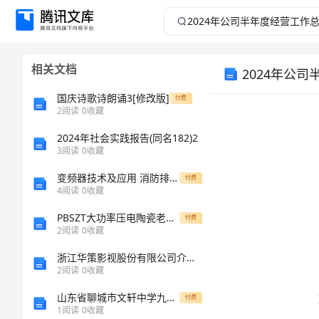
2024
年
相关文档
2024年公
公
国庆诗歌诗朗诵3[修改版]
付费
司
2
阅读
0
收藏
半
2024年社会实践报告(同名182)2
3
阅读
0
收藏
年
变频器技术及应用 消防排风变频系统装调 消防排风变频调速系统设计（学案8
付费
4
阅读
0
收藏
度
PBSZT大功率压电陶瓷老化性能的研究
付费
2
阅读
0
收藏
经
浙江华策影视股份有限公司介绍企业发展分析报告
营
2
阅读
0
收藏
山东省聊城市文轩中学九级化学上学期期中试题（含解析） 鲁教版
付费
工
1
阅读
0
收藏