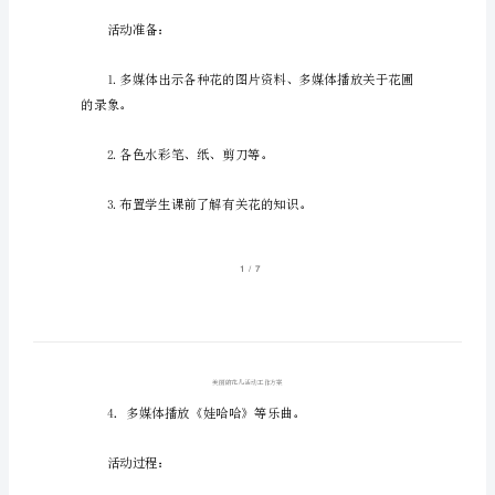
案
活动目标：
美
丽
的
花
儿
活
望。
动
工
作
方
案
活动准备：