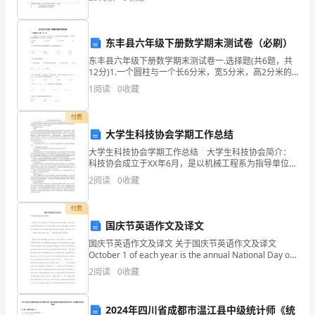
注册有效期届满未延续注册 口受吊销〈〈护士执业证书
养
讨论。
爱
东丰县六年级下册数学期末测试卷（必刷）
东丰县六年级下册数学期末测试卷一.选择题(共6题，共
花、
12分)1.一个圆柱与一个长6分米，宽5分米，高2分米的
长方体体积相等，已知圆柱的底面积是10平方分米，它
1
阅读
0
收藏
爱
的高是（ ）。A.6分米
大
付费
/
27
大学生科技协会学期工作总结
自
大学生科技协会学期工作总结 大学生科技协会简介：
然
科技协会成立于XX年6月，是以机械工程系为指导单位的
一个学术理论性社团。机械系主任段宗银为本协会顾
2
阅读
0
收藏
问，现任指导老师机械工程系团总支崔磊书记。社团现
的
在校
付费
情
国庆节英语作文及译文
感，
国庆节英语作文及译文 关于国庆节英语作文及译文
October 1 of each year is the annual National Day of
激
our great motherland
2
阅读
0
收藏
发
2024年四川省成都市温江县中级统计师《统