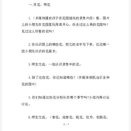
美
丽
的
的录象。
花
儿
活
2.各色水彩笔、纸
动
工
作
方
案
/
17
活
动