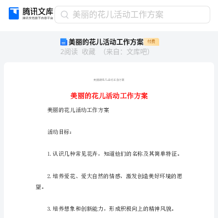
美
美丽的花儿活动工作方案
丽
美丽的花儿活动工作方案
付费
的
2
阅读
收藏
（
来自
：
文库吧
）
花
儿
活
动
工
作
美丽的花儿活动工作方案
方