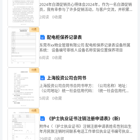
2024年白酒促销员心得体会2024年，作为一名白酒促销
他
员，我有幸参与了许多促销活动，与客户交流，并积累
见过这么好看的花吗？
了一些心得体会。现在我想分享一下我对于白酒促销员
们
2
阅读
0
收藏
这个职业的理解和体会，希望能对未来的同行有所帮助
的
付费
配电柜保养记录表
名
东莞市xx物业管理有限公司 配电柜保养记录表设备所属
称
系统： 设备编号审核人设备名称安装位置保养项目
组小朋友认识的花最多。
6
阅读
0
收藏
及
其
付费
上海投资公司合同书
简
上海投资公司合同书合同书甲方：（公司名称）地址：
（公司地址）统一社会信用代码：（统一社会信用代
单
码）法定代表人：（法定代表人姓名）电话：（联系电
5
阅读
0
收藏
话）乙方：（公司名称）地址：（公司地址）统一社会
特
信用代码：
付费
征。
《护士执业证书注销注册申请表》(新)
花的图片)
2.
附件4〈〈护士执业证书》注销注册申请表姓名性别出生
年月民族注销时间联系电话工作单位执业证书编号执业
培
证书注册日期注销注册原因中断护理执业活动超过3年 口
29
阅读
0
收藏