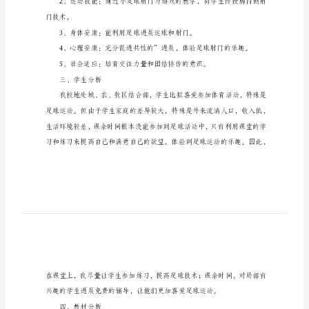
划
一、指导思想
小
学
五
年
级
足
二、教学目标
球
教
学
计
门技术。
划