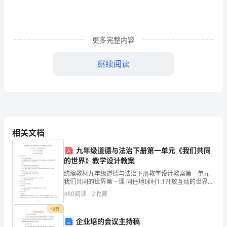
学
习，
更多完整内容
提
高
继续阅读
学
生
足
球
相关文档
技
四、教材分析
九年级道德与法治下册第一单元《我们共同
的世界》教学设计教案
术，
统编教材九年级道德与法治下册教学设计教案第一单元
我们共同的世界第一课 同住地球村1.1开放互动的世界
体
【教学目标】1．情感、态度与价值观：（1）懂得经济
480
阅读
2
收藏
全球化的必然发展趋势，以开放的心态迎接世界，同时
验
付费
射
企业培的会议主持稿