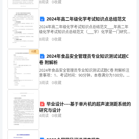
8
阅读
0
收藏
部小说由北京作家严歌苓创作，于2023年出版。通过故
六、学校场地器材
敏、
2024年高二年级化学考试知识点总结范文
反
2024年高二年级化学考试知识点总结范文____年高二年
响、
级化学考试知识点总结范文（____字）化学是一门研究物
七、教学思路
质的性质、组成和变化的科学。在高中化学课程中，我
8
阅读
0
收藏
协
们学习了很多基础的化学知识，包括元素、化学
调
付费
2024年食品安全管理员专业知识测试试题C
卷 附解析
等
2024年食品安全管理员专业知识测试试题C卷 附解析注
力
意事项：1、考试时间：90分钟，本卷满分为100分。
2、请首先按要求在试卷的指定位置填写您的姓名、单位
3
阅读
0
收藏
量，
等信息。 3、本卷共三大题型分别为单选题、
培
毕业设计----基于单片机的超声波测距系统的
育
研究与设计
4
阅读
0
收藏
学
生