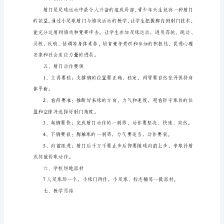
一、
指
导
思
三、学生分析
想
通
过
小
足
球
射
门
的