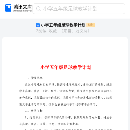
小
小学五年级足球教学计划
学
小学五年级足球教学计划
付费
五
2
阅读
收藏
（
来自
：
万文网
）
年
级
足
球
教
学
计