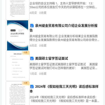
企业培的会议主持稿 1、主持人宣导即将开始： 13：
门
59xx公司的各位朋友们今天的内训课程将在一分钟后正
式开始请各位朋友们快速找到成功的位置就坐调整好我
安康和社会适应力量的进展。
的
4
阅读
0
收藏
们的状态和心情提前做好准备感
乐
五、射门动作要领
泉州缇金贸易有限公司介绍企业发展分析报
趣，
告
泉州缇金贸易有限公司 企业发展分析结果企业发展指数
进
得分企业发展指数得分泉州缇金贸易有限公司综合得分
体平衡。
说明：企业发展指数根据企业规模、企业创新、企业风
展
4
阅读
0
收藏
险、企业活力四个维度对企业发展情况进行评价。该企
业的
付费
学
美国硕士留学签证面试
置和空隙并选择好射门角度。
生
美国硕士留学签证面试美国硕士留学签证面试 美国留
学签证面试时我们可以怎样做的更好： 美国签证官首
奔
先表明： “1. 学生签证没有限额 2. 中美关系不
1
阅读
0
收藏
驰、
付费
2024年《假如给我三天光明》读后感标准样
跳
本
动、
2024年《假如给我三天光明》读后感标准样本读后感：
或其他传球动作。
《假如给我三天光明》《假如给我三天光明》是一本震
灵
撼人心的小说，深入触动了我内心深处的某种情感。这