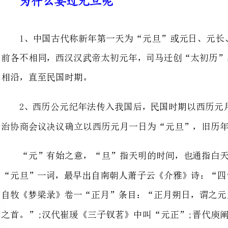
相沿，直至民国时期。
2、西历公元纪年法传入我国后，
治协商会议决议确立以西历元月一日为“元旦”，旧历年正月初一改称“春节”
“元旦”一词，最早出自南朝人萧
自牧《梦梁录》卷一“正月”条目
之首。”;汉代崔瑗《三子钗茗》中叫
时的一篇《元会大享歌皇夏辞》中呼为
之"元朔"。历来元旦指的是夏历
叫"大年初一"的，有叫"大天初一"的，有叫“年初一”的，一般叫“正月初一”。
来
在公元前5000年左右，古埃及人
收成与尼罗河是否泛滥有很大关系