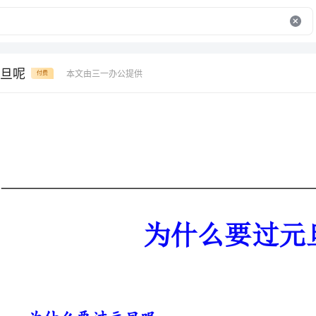
旦呢
本文由三一办公提供
付费
为什么要过元旦呢
为什么要过元旦呢
1、中国古代称新年第一天为“元旦
前各不相同，西汉汉武帝太初元年