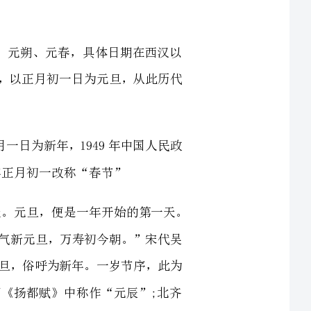
民国时期以西历元月一日为新年，1949年中国人民政
“元”有始之意，“旦”指天明的时间，也通指白天。元旦，便是一年开始的第一天。
子云《介雅》诗：“四气新元旦，万寿初今朝。”宋代吴
：“正月朔日，谓之元旦，俗呼为新年。一岁节序，此为
“元正”;晋代庾阐《扬都赋》中称作“元辰”;北齐
"元春";唐德宗李适《元日退朝观军仗归营》诗中谓
(农历、阴历)正月初一。在汉语各地方言中有不同叫法，有
已由游牧改为农耕，定居在尼罗河两岸，他们的农业
，古埃及人从长期的观察中发现，尼罗河泛滥的时间是有