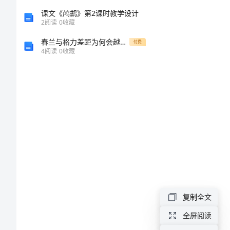
么
课文《鸬鹚》第2课时教学设计
要
2
阅读
0
收藏
过
春兰与格力差距为何会越来越大—案例分析样稿
付费
4
阅读
0
收藏
元
旦
呢
为
什
么
要
元旦的由
复制全文
过
元
全屏阅读