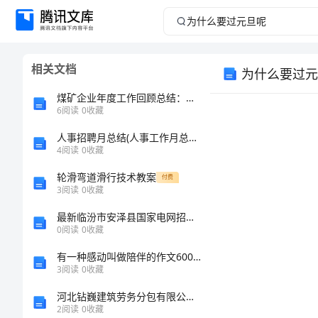
为
什
相关文档
为什么要过元
么
煤矿企业年度工作回顾总结：社会责任履行取得重要进展
要
6
阅读
0
收藏
人事招聘月总结(人事工作月总结模板5篇)
过
4
阅读
0
收藏
元
轮滑弯道滑行技术教案
付费
3
阅读
0
收藏
旦
最新临汾市安泽县国家电网招聘之机械动力类考试题库及答案（真题汇编）
0
阅读
0
收藏
呢
有一种感动叫做陪伴的作文600字
为
3
阅读
0
收藏
什
河北钻巍建筑劳务分包有限公司介绍企业发展分析报告
2
阅读
0
收藏