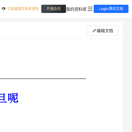
立享超值文库资源包
我的资料库
开通会员
Login 腾讯文档
编辑文档
”或元日、元长、元朔、元春，具体日期在西汉以
，司马迁创“太初历”，以正月初一日为元旦，从此历代