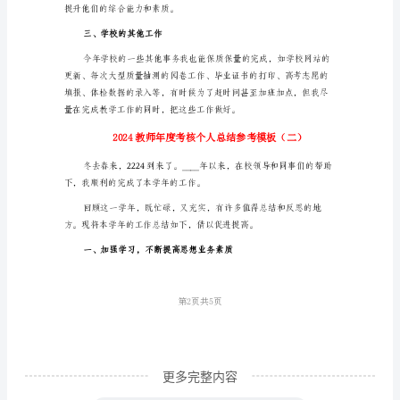
核
二、学生工作
个
人
总
结
参
考
模
板
一
年
来，
更多完整内容
本