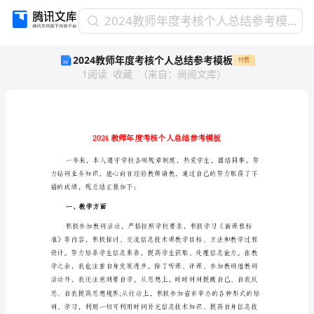
2024
2024教师年度考核个人总结参考模板
教
2024教师年度考核个人总结参考模板
付费
师
1
阅读
收藏
（
来自
：
尚阅文库
）
年
度
考
核
个
人
总