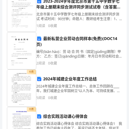
2023-2024学年度北京市第十五中学数学七
年级上册期末综合测评同步测试试卷（含答案详
学
解版）
北京市第十五中学数学七年级上册期末综合测评同步测
生，
试 考试时间：90分钟；命题人：教研组考生注意：1、
本卷分第I卷（选择题）和第Ⅱ卷（非选择题）两部分，满
1
阅读
0
收藏
团
分100分，考试时间90分钟2、答卷前，考生务必
结
最新私营企业劳动合同样本(免费)(DOC14
页)
同
编号(biān hào)：劳 动 合 同 书〔固定(gùdìng)期限〕甲
方： 乙方：签订(qiāndìng)日期：年月日市劳动和社会
事。
(shèhuì)保障局监制根据?中华人民共和国劳动法?、?中
2
阅读
0
收藏
华人
努
付费
力
2024年城建企业年度工作总结
下，我顺利的完成了本学年的工作。
2024年城建企业年度工作总结一、总体工作回顾在____
钻
年，我们城建企业牢固树立“以人为本、可持续发展、创
新卓越”的发展理念，积极应对各种挑战，取得了一系列
研
5
阅读
0
收藏
显著的成就。我们在城市建设、工程施工、资金管
业
付费
综合实践活动课心得体会
务
综合实践活动课心得体会 综合实践活动课心得体会1 我
参加工作已经有十四年了，虽说已经不太年轻，但对于