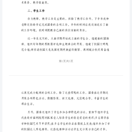
结
错的成绩，现总结汇报如下：
参
一、教学方面
考
模
板
2024
教
师
年
度
术素养、教学技能等。
考