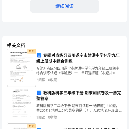
人
继续阅读
遵
守
学
相关文档
校
课余生活。
付费
专题对点练习四川遂宁市射洪中学化学九年
各
级上册期中综合训练
项
专题对点练习四川遂宁市射洪中学化学九年级上册期中
综合训练试题（详解版）一、单项选择题（本题共10小
规
题，每小题2分，共20分）1、属于化学变化的是A．酒
3
阅读
0
收藏
精挥发 B．苹果腐烂 C．电灯发光 D．切割大理石
章
教科版科学三年级下册 期末测试卷及一套完
制
整答案
提升他们的综合能力和素质。
度，
教科版科学三年级下册 期末测试卷一.选择题(共10题，
共20分)1.地球上分布最多的是（ ）。A.盆地 B.环形山 C.
海洋2.一个月里，月相变化是有规律的，那它的
热
1
阅读
0
收藏
三、学校的其他工作
爱
付费