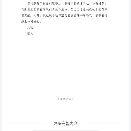
工
作
者：
作
为
一
名
教
育
工
作
者，
更多完整内容
我