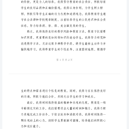
德
师
风
育服务。
承
诺
书
借
鉴
尊
敬
生提供平等的教育机会。
的
教
育