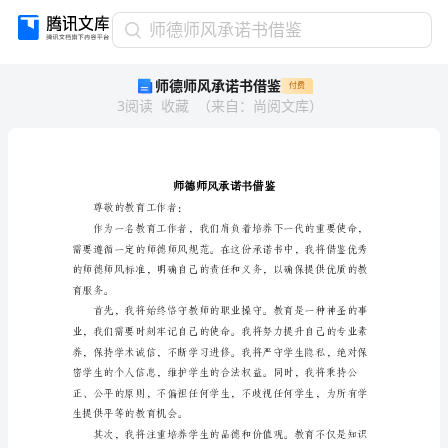
师
师德师风承诺书借鉴
德
师德师风承诺书借鉴
付费
师
3
阅读
收藏
（
来自
：
尚阅文库
）
风
承
诺
书
借
鉴
尊敬的教育工作者：
师