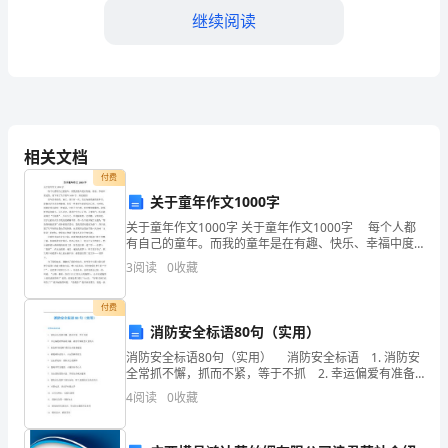
继续阅读
详
等
美
四、紫晶
好
相关文档
意
付费
愿，
关于童年作文1000字
关于童年作文1000字 关于童年作文1000字 每个人都
被
有自己的童年。而我的童年是在有趣、快乐、幸福中度
过的。接下来了关于童年1000字，欢送阅读！ 童年是
3
阅读
0
收藏
命
美好的，而它，却只有一次。在这充满乐
名
付费
五、绿松石
消防安全标语80句（实用）
为
消防安全标语80句（实用） 消防安全标语 1. 消防安
全常抓不懈，抓而不紧，等于不抓 2. 幸运偏爱有准备
八
的头脑，祸害专顾疏忽大意的人 3. 防盗网?妨道网!请给
4
阅读
0
收藏
生命留条通道 4. 病魔乘
月