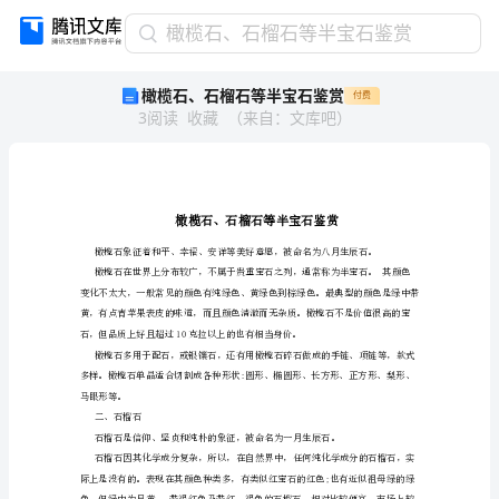
橄
橄榄石、石榴石等半宝石鉴赏
榄
橄榄石、石榴石等半宝石鉴赏
付费
石、
3
阅读
收藏
（
来自
：
文库吧
）
石
榴
石
等
半
宝
石