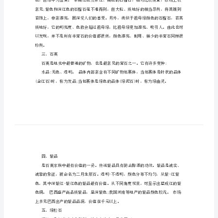
鉴
赏
橄
榄
石、
石
马眼形等。
榴
二、石榴石
石
等
半
宝
石