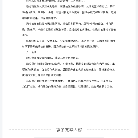
鉴
赏
橄
榄
珍贵。
石
三、石英
象
征
着
和
平、
幸
福、
更多完整内容
安