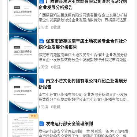
生
广西横县鸿达茧丝绸有限公司浪君茧站介绍
蜡或树脂浸染，以保持其外观。
企业发展分析报告
辰
广西横县鸿达茧丝绸有限公司浪君茧站 企业发展分析结
果企业发展指数得分企业发展指数得分广西横县鸿达茧
石。
丝绸有限公司浪君茧站综合得分说明：企业发展指数根
2
阅读
0
收藏
据企业规模、企业创新、企业风险、企业活力四个维度
橄
对企
极少。
保定市清苑区南辛店土地农民专业合作社介
榄
绍企业发展分析报告
石
保定市清苑区南辛店土地农民专业合作社 企业发展分析
结果企业发展指数得分企业发展指数得分保定市清苑区
在
南辛店土地农民专业合作社综合得分说明：企业发展指
2
阅读
0
收藏
六、欧泊
数根据企业规模、企业创新、企业风险、企业活力四个
世
维度
南京小芒文化传播有限公司介绍企业发展分
界
析报告
南京小芒文化传播有限公司 企业发展分析结果企业发展
上
指数得分企业发展指数得分南京小芒文化传播有限公司
综合得分说明：企业发展指数根据企业规模、企业创
分
1
阅读
0
收藏
新、企业风险、企业活力四个维度对企业发展情况进行
使用的大部分贵欧泊来自澳大利亚。
评价。
布
付费
发电运行部安全管理细则
较
发电运行部安全管理细则第一章 总则第一条 为了加强发
电运行部的安全管理工作，保障员工和设备的安全，促