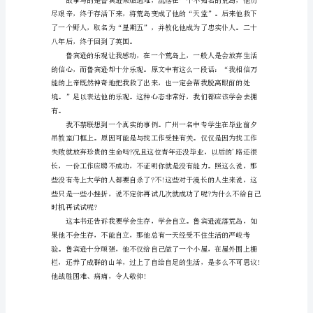
初
二
范
文
学
会
生
存
在
日
常
的