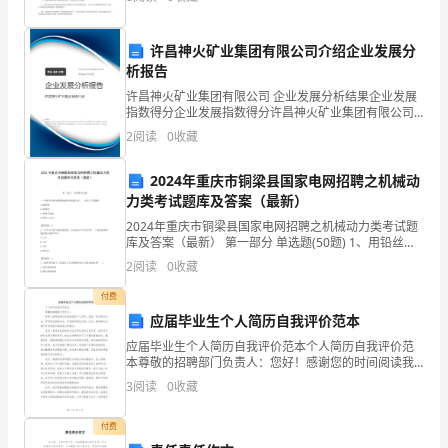
责，不能把个人情绪带到工作中；礼貌用语、
储
的
许昌神火矿业集团有限公司介绍企业发展分
析报告
有
许昌神火矿业集团有限公司 企业发展分析结果企业发展
指数得分企业发展指数得分许昌神火矿业集团有限公司
关
综合得分说明：企业发展指数根据企业规模、企业创
他战胜困难、病痛，令人敬仰!
2
阅读
0
收藏
新、企业风险、企业活力四个维度对企业发展情况进行
知
评价。
2024年重庆市铜梁县国家电网招聘之机械动
识、
力类考试题库及答案（最新）
和
2024年重庆市铜梁县国家电网招聘之机械动力类考试题
库及答案（最新） 第一部分 单选题(50题) 1、用铅丝法
思
检验齿侧间隙铅丝被挤压后( )的尺寸为侧隙.A.最厚处B.
2
阅读
0
收藏
最薄处C.厚薄平均值D
想
付费
应届毕业生个人简历自我评价范本
用
应届毕业生个人简历自我评价范本个人简历自我评价范
本尊敬的招聘部门负责人：您好！感谢您的时间阅读我
书
的个人简历。我是一名应届毕业生，即将完成我的学
3
阅读
0
收藏
业，开始新的职业生涯。在此，我想通过自我评价向您
面
展示我的能
付费
形