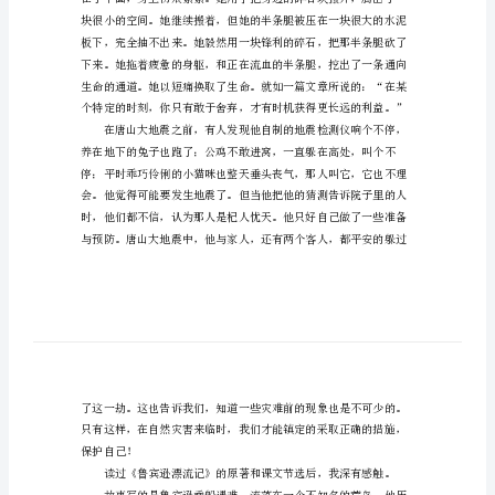
作
文
初
友。
二
范
文
它的重要作用。
学
会
生
存
作
文