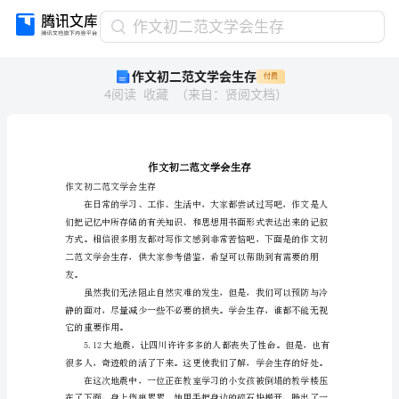
作
作文初二范文学会生存
文
作文初二范文学会生存
付费
初
4
阅读
收藏
（
来自
：
贤阅文档
）
二
范
文
学
会
生
作文初二范文学会生存
存