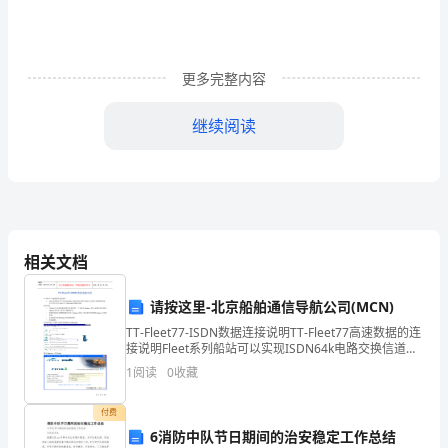
学
习、
工
更多完整内容
作、
继续阅读
生
活
中，
保护自己！
大
相关文档
家
请按这里-北京船舶通信导航公司(MCN)
都
TT-Fleet77-ISDN数据连接说明TT-Fleet77高速数据的连
接说明Fleet系列船站可以实现ISDN64k电路交换信道和
尝
MPDS包交换信道的数据传输，此文档介绍TT-Fleet77的
1
阅读
0
收藏
IS
试
八年后，终于回到了英国。
付费
过
6消防中队节日期间的治安稳定工作总结