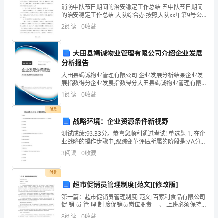
写
消防中队节日期间的治安稳定工作总结 五中队节日期间
的治安稳定工作总结 大队综合办 按照大队xx年第9号公
吧，
务通知要求，五中队党支部、综治领导小组高度重视春
2
阅读
0
收藏
节期间的治安稳定工作，
作
大田县竭诚物业管理有限公司介绍企业发展
文
分析报告
有。
是
大田县竭诚物业管理有限公司 企业发展分析结果企业发
展指数得分企业发展指数得分大田县竭诚物业管理有限
人
公司综合得分说明：企业发展指数根据企业规模、企业
1
阅读
0
收藏
创新、企业风险、企业活力四个维度对企业发展情况进
们
行评
付费
战略环境：企业资源条件新视野
把
测试成绩:93.33分。恭喜您顺利通过考试! 单选题 1. 在企
记
业战略的操作步骤中,跟踪变革评估所属的阶段是:√A分析
阶段 B选择阶段 C实施阶段 D制定阶段 正确答案:C 2. 企
3
阅读
0
收藏
忆
业进行战略选择时,
中
付费
超市促销员管理制度[范文][修改版]
所
时机再试试呢?
第一篇：超市促销员管理制度[范文]百家利食品有限公司
促 销 员 管 理 制 度促销员岗位职责 一、 上班必须保持
存
良好的精神状态，积极的工作心态，对待工作认真负
8
阅读
0
收藏