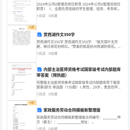
机
2024年公司it管理员岗位职责 2024年公司it管理员岗位
修
职责1 1、全面负责班级的学生管理、班务、考务和班
级活动，协助教务处进行教学管理工作; 2、负责所带班
1
阅读
0
收藏
级各种班级活动的开展，比如开班会
厂、
付费
洗
赏西湖作文350字
煤
赏西湖作文350字 赏西湖作文350字 “接天莲叶无穷
碧，映日荷花别样红。”赞美的就是杭州西湖的荷花。今
厂
天，我就要去赏荷花，看看荷叶是不是无穷碧，荷花是
1
阅读
0
收藏
不是别样红。 来到西湖边，好像飘来一阵阵幽香
以
内部主治医师资格考试国家级考试内部题库
及
带答案（预热题）
井
完整版主治医师资格考试国家级考试内部题库带下载答
案第I部分 单选题（150题）1.男性，29岁，患急性呼吸
下
道感染，发热38℃，咳嗽、少痰5天而住院。胸片示：右
1
阅读
0
收藏
肺中野白淡片状阴影，WBC4.0×10A:
采
付费
家政服务劳动合同模板新整理版
煤
第一站：水煤公司瓦斯发电站
家政服务劳动合同模板新整理版合同编号：__________甲
工
方（雇主）：________________地址：
_______________________联系电话：_________________
1
阅读
0
收藏