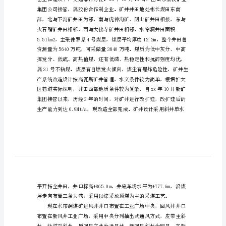
报
告
平
活及全面了解矿区平安生产文化。
安
工
程
产调度中心及3803综合掘进面。
专
业
煤
矿
实
习