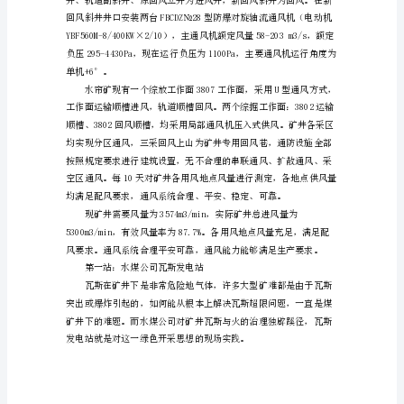
报
告
通
过
在
彬
县
水
帘
洞
煤
矿