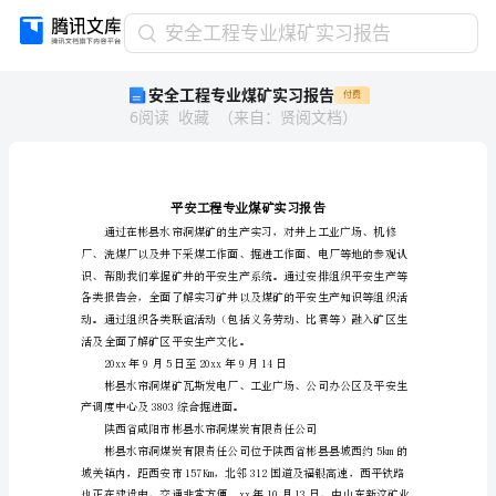
安
安全工程专业煤矿实习报告
全
安全工程专业煤矿实习报告
付费
工
6
阅读
收藏
（
来自
：
贤阅文档
）
程
专
业
煤
矿
实
习