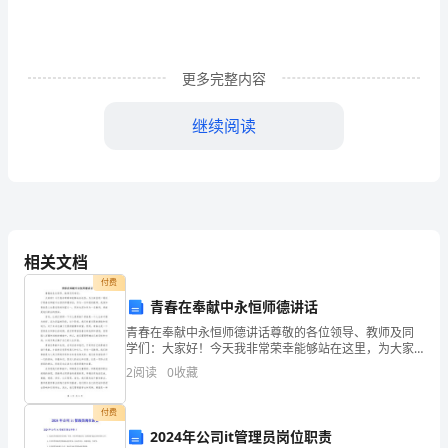
的
生
更多完整内容
产
继续阅读
实
习，
对
井
相关文档
上
付费
工
青春在奉献中永恒师德讲话
青春在奉献中永恒师德讲话尊敬的各位领导、教师及同
业
学们：大家好！今天我非常荣幸能够站在这里，为大家
呈现一场关于青春在奉献中永恒的师德讲话。作为一名
广
2
阅读
0
收藏
年轻的教师，我深知青春是人生最宝贵的财富之一，同
时也深知
场、
付费
2024年公司it管理员岗位职责
单机+6°。