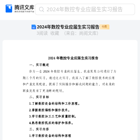
2024
2024年数控专业应届生实习报告
年
2024年数控专业应届生实习报告
付费
数
3
阅读
收藏
（
来自
：
尚阅文库
）
控
专
业
应
届
生
一、实习概述
实