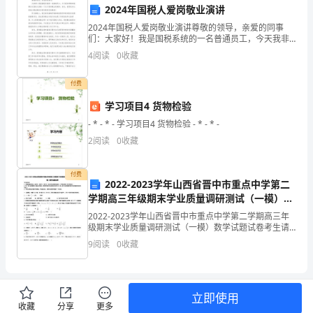
障排除方法。
某
2024年国税人爱岗敬业演讲
某
四、实习收获
2024年国税人爱岗敬业演讲尊敬的领导，亲爱的同事
们：大家好！我是国税系统的一名普通员工，今天我非
公
常荣幸能够在这里给大家做一个关于爱岗敬业的演讲。
1.实际操作能力的提升
4
阅读
0
收藏
首先，我想先向大家致以最诚挚的问候和最深沉的敬
意！作为
司
付费
进
学习项目4 货物检验
行
- * - * - 学习项目4 货物检验 - * - * -
2
阅读
0
收藏
了
术实践能力。
为
付费
2022-2023学年山西省晋中市重点中学第二
2.团队合作能力的培养
期
学期高三年级期末学业质量调研测试（一模）数
学试题试卷
2022-2023学年山西省晋中市重点中学第二学期高三年
三
级期末学业质量调研测试（一模）数学试题试卷考生请
注意：1．答题前请将考场、试室号、座位号、考生号、
9
阅读
0
收藏
个
姓名写在试卷密封线内，不得在试卷上作任何标记。
月
的
立即使用
3.职业规划的明确
收藏
分享
更多