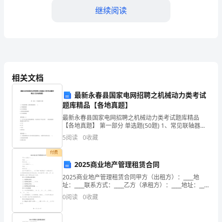
名
继续阅读
2024
年
3.学习数控加工工艺和质
数
控
相关文档
专
最新永春县国家电网招聘之机械动力类考试
业
题库精品【各地真题】
最新永春县国家电网招聘之机械动力类考试题库精品
的
要点。
【各地真题】 第一部分 单选题(50题) 1、常见联轴器、
挠性联轴器和( )。A.凸缘联轴器B.安全联轴器C.弹性柱销
应
5
阅读
0
收藏
联轴器D.万向联轴器【答案
4.熟悉数控机床的维护和保养
届
付费
2025商业地产管理租赁合同
生，
2025商业地产管理租赁合同甲方（出租方）：____地
址：____联系方式：____乙方（承租方）：____地址：____
我
联系方式：____鉴于甲方拥有位于____（以下简称“租赁物
0
阅读
0
收藏
业”）的商业地产，
在