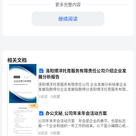
更多完整内容
了
Roz,
继续阅读
得
才不显
失礼呢
how
are
you?
给
我
还
相关文档
Itriedtocall.
怀
洛阳博洋托育服务有限责任公司介绍企业发
展分析报告
着
道
我知
洛阳博洋托育服务有限责任公司 企业发展分析结果企业
孩
发展指数得分企业发展指数得分洛阳博洋托育服务有限
责任公司综合得分说明：企业发展指数根据企业规模、
1
阅读
0
收藏
子
企业创新、企业风险、企业活力四个维度对企业发展情
况进
付费
呢
办公文秘_公司年末年会活动方案
Still
公司年末年会活动方案 年会是企业的春节，也是标志
着一个企业和组织一年工作的结束。以下是小编精心收
do.
得
pregnant.
是啊我也觉
集整理的年会活动方案，下面小编就和大家分享，来欣
4
阅读
0
收藏
赏一下吧。 年会活动方案1 一、年会主题：__