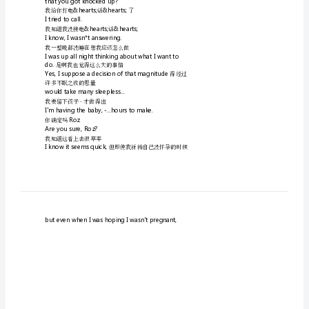
四
集
第五季第四集
完
Roz
你怎么样了
整
Roz
中
还怀着孩子呢
英
Stillpregnant.
文
听着我
对
Look,I...
照
昨晚的事我很抱歉