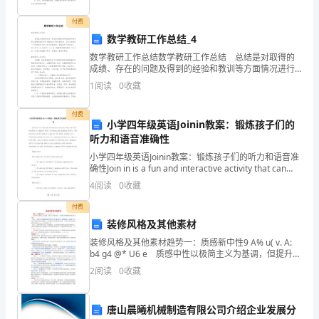
听
付费
着
数学教研工作总结_4
夜
许多不眠之
的思
我
数学教研工作总结数学教研工作总结 总结是对取得的
成绩、存在的问题及得到的经验和教训等方面情况进行
评价与描述的一种书面材料，它可以给我们下一阶段的
Look,
1
阅读
0
收藏
学习和工作生活做指导，是时候写一份总结了。我们该
怎
I...
我要留下孩子才做
・
付费
小学四年级英语Joinin教案：锻炼孩子们的
昨
听力和语音准确性
晚
小学四年级英语Joinin教案：锻炼孩子们的听力和语音准
Roz
确性Join in is a fun and interactive activity that can
你确定吗
的
help children to im
4
阅读
0
收藏
事
付费
装修风格及其他素材
我
道
我知
装修风格及其他素材趋势一：质感新中性9 A% u( v. A:
很
b4 g4 @* U6 e 质感中性以极简主义为基调，但提升了
材质的品质，更加精心地雕琢线条和提升技术含量。
2
阅读
0
收藏
色彩上，质感中性的基
抱
歉
唐山晨曦机械制造有限公司介绍企业发展分