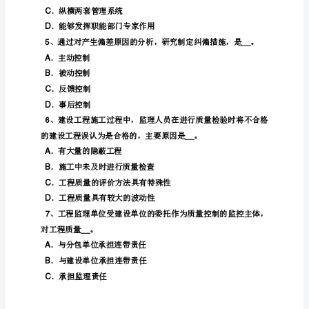
模
．确定工作内容
B
拟
．制定信息流程
C
试
．制定工作流程
D
题
内
理目标的要求。
__
蒙
．主观性
A
古
监
．明确性
B
理
．现实性
C
工
程
师