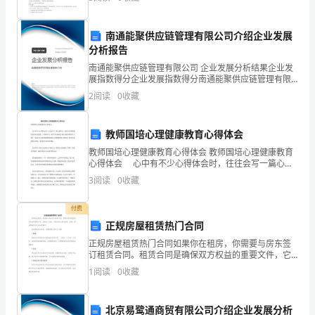
月15日发布部门：检验
对工程质量。
__
理》：
南通能聚供应链管理有限公司介绍企业发展
．与分包单位承担连带责任
施
A
分析报告
工
．与建设单位承担连带责任
B
南通能聚供应链管理有限公司 企业发展分析结果企业发
展指数得分企业发展指数得分南通能聚供应链管理有限
预
公司综合得分说明：企业发展指数根据企业规模、企业
．承担监理责任
2
阅读
0
收藏
C
创新、企业风险、企业活力四个维度对企业发展情况进
付
行评
教师国培心理健康教育心得体会
款
教师国培心理健康教育心得体会 教师国培心理健康教育
保
心得体会 心中有不少心得体会时，往往会写一篇心得
体会，这样可以帮助我们总结以往思想、工作和学习。
3
阅读
0
收藏
证
那么写心得体会要注意的内容有什么呢？下面是为大家
收
模
付费
正规房屋租赁热门合同
拟
正规房屋租赁热门合同如果你在租房，你需要与房东签
订租赁合同。租赁合同是确保双方权益的重要文件，它
试
规定了租金、押金及其它预付款项、租期、物业管理及
1
阅读
0
收藏
其它须知等事项。在签署租赁合同时，房客需要注意以
题
下方面：
一、
北京易鹭通商贸有限公司介绍企业发展分析