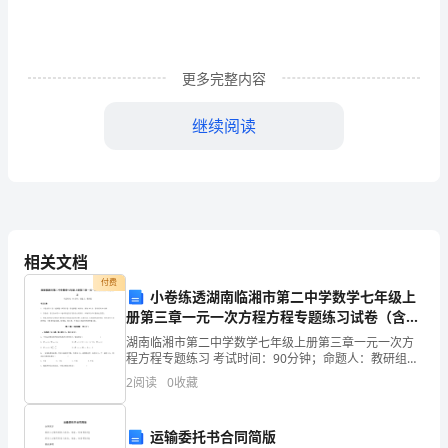
《合
同
管
更多完整内容
理》：
继续阅读
施
．层次性
D
工
、直线制形式具有的特点。
4____
预
．有利于正确决策
A
付
相关文档
款
B
付费
小卷练透湖南临湘市第二中学数学七年级上
册第三章一元一次方程方程专题练习试卷（含答
保
．纵横两套管理系统
C
案详解）
湖南临湘市第二中学数学七年级上册第三章一元一次方
证
程方程专题练习 考试时间：90分钟；命题人：教研组考
．能够发挥职能部门专家作用
D
生注意：1、本卷分第I卷（选择题）和第Ⅱ卷（非选择
2
阅读
0
收藏
模
题）两部分，满分100分，考试时间90分钟2、答卷
拟
运输委托书合同简版