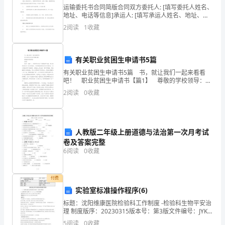
．主动控制
A
试
运输委托书合同简版合同双方委托人: [填写委托人姓名、
地址、电话等信息]承运人: [填写承运人姓名、地址、电
．被动控制
B
题
话等信息]委托事项委托人委托承运人，将[填写货物名
2
阅读
1
收藏
称、品牌、数量、重量等信息]从[填写始发地
内
．反馈控制
C
蒙
有关职业贫困生申请书5篇
．事后控制
D
有关职业贫困生申请书5篇 书，就让我们一起来看看
古
吧！ 职业贫困生申请书【篇1】 尊敬的学校领导：
6
您好! 我是--班的--，听闻学校有这个贫困助学补助，所
2
阅读
0
收藏
监
以我考虑到自己各方面情况，也
理
．有大量的隐蔽工程
A
工
人教版二年级上册道德与法治第一次月考试
卷及答案完整
程
．施工中未及时进行质量检查
B
6
阅读
0
收藏
师
．工程质量的评价方
C
付费
《合
．工程质量具有较大的波动性
实验室标准操作程序(6)
D
同
标题：沈阳维康医院检验科工作制度 -检验科生物平安治
理 制度版序：20230315版本号：第3版文件编号：JYK-
7
管
02-001发布日期：2023年3月15日生效日期：2023年3
5
阅读
0
收藏