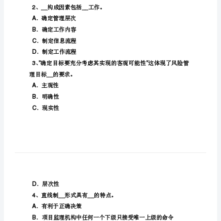
管
证模拟试题
理》：
施
事最符合题意）
工
、建设工程风险的特
1__
预
付
款
C__
保
D__
证
、构成因素包括工作。
2____
．确定管理层次
A