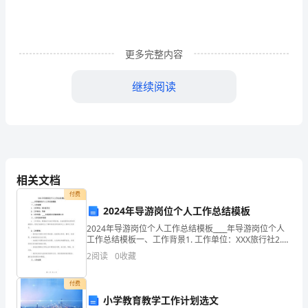
司
注
更多完整内容
册
地
继续阅读
址：
法
1.释义
定
本次交易
代
相关文档
尽职调查
付费
表
2024年导游岗位个人工作总结模板
人：
2024年导游岗位个人工作总结模板____年导游岗位个人
《合伙协议》
工作总结模板一、工作背景1. 工作单位：XXX旅行社2.
丙
工作岗位：导游3. 工作年限：____年是我作为导游的第X
投资完成
2
阅读
0
收藏
年二、工作目标和职责1. 工
股
付费
权
过渡期
小学教育教学工作计划选文