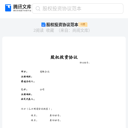
股
股权投资协议范本
权
股权投资协议范本
付费
投
2
阅读
收藏
（
来自
：
尚阅文库
）
资
协
议
范
本
股
权