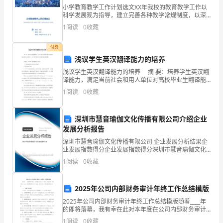
投
小学教育教学工作计划选文XX年我校的教育教学工作以
日的期间。
资
科学发展观为指导，建立完善各种教学常规制度，以深
化课堂教学改革为突破口，以班级学科特色建设为依
协
1
阅读
0
收藏
2.增资的前提条件
托，以扎实落实《吉林省义务教育教学常规》和《农安
议
县中小学
2.1
协
付费
浅议学生英汉翻译能力的培养
议
2.1.1
编
浅议学生英汉翻译能力的培养 摘 要：培养学生英汉翻
2.1.2
译能力，满足当前社会和用人单位对高校毕业生翻译能
号：
力的要求，是大学英语教学中急需解决的重要课题。
1
阅读
0
收藏
甲
关键词：英语教学 英汉翻译 能力培养 一、
方：
深圳市慧音瑜伽文化传播有限公司介绍企业
有
2.1.3
发展分析报告
限
深圳市慧音瑜伽文化传播有限公司 企业发展分析结果企
合
业发展指数得分企业发展指数得分深圳市慧音瑜伽文化
伙
传播有限公司综合得分说明：企业发展指数根据企业规
1
阅读
0
收藏
模、企业创新、企业风险、企业活力四个维度对企业发
注
正案等。
展情
册
2.1.4
2025年公司内部财务审计年终工作总结模版
地
2025年公司内部财务审计年终工作总结模版随着____年
址：
的即将落幕，我有幸在此对本年度在公司内部财务审计
普
2.1.5
岗位上的工作成果及经验进行总结，并对未来工作的改
1
阅读
0
收藏