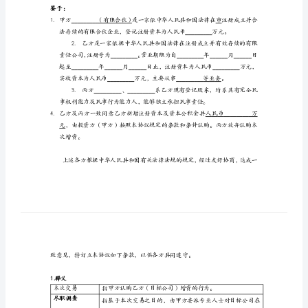
投
甲方：
有限合伙
资
注册地址：
协
普通合伙人：
议
乙方：
公司
协
注册地址：
议
法定代表人：
编
号：
丙方（乙方现有登记股东）：
甲
姓名：身份证号：
方：
姓名：身份证号：
有
限
鉴于：
合
1.