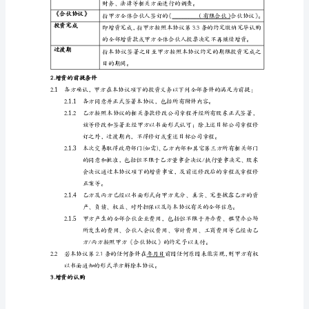
伙
2.
注
册
地
址：
3.
普
通
4.
合
伙
次增资。
人：
乙
方：
公