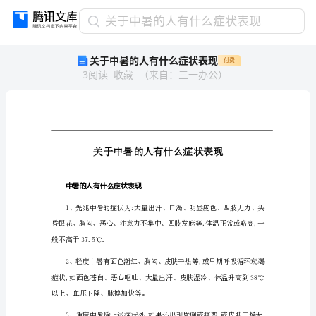
关
关于中暑的人有什么症状表现
于
关于中暑的人有什么症状表现
付费
中
3
阅读
收藏
（
来自
：
三一办公
）
暑
的
人
有
什
么
症