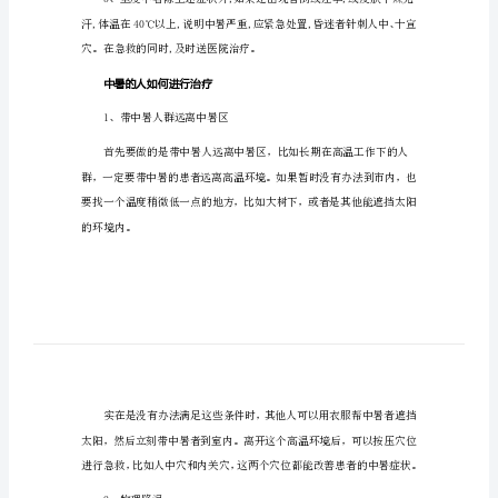
状
中暑的人有什么症状表现
表
现
关
般不高于37.5℃。
于
中
暑
的
以上、血压下降、脉搏加快等。
人
有
什