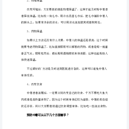
么
穴。在急救的同时,及时送医院治疗。
症
中暑的人如何进行治疗
状
表
1、带中暑人群远离中暑区
现
中
暑
的
的环境内。
人
有
什
么