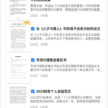
大
教案评选：评选出《六年级语文花脸教案》中的优质教
量
案中的优质教案作为教师，教案是我们日常教学的重要
3、药物降温
准备之一，它直接关系到教学质量的高低，因此对于每
3
阅读
0
收藏
一个教师而言，制定出一份优质的教案就显得尤为重要
出
了。为此
付费
汗、
论《儿子与情人》中的母子关系分析的论文
口
论《儿子与情人》中的母子关系分析的论文本文从网络
收集而来，上传到平台为了帮到更多的人，如果您需要
使用本文档，请点击下载按钮下载本文档（有偿下
渴、
3
阅读
0
收藏
载），另外祝您生活愉快，工作顺利，万事如意！ 论
文摘要：《
明
体快速降温。
专项代理售房委托书
显
专项代理售房委托书前言专项代理售房委托书是指业主
疲
委托中介机构或个人代为出售房产的一种法律文件。本
文将介绍专项代理售房委托书的定义、用途、委托权益
0
阅读
0
收藏
色、
及注意事项等方面内容。定义专项代理售房委托书是由
身体受损。
业主书面
四
2023财务个人总结范文
4、改变饮食
肢
2023年已经来到，这是一个人们寄望已久的新年，也是
我的财务总结时刻。回首过去一年，我有很多值得回味
无
与反思的经历。通过总结，我会更好地了解自己的财务
4
阅读
0
收藏