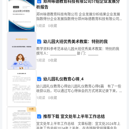
郑州咏德教育科技有限公司介绍企业发展分
煤
析报告
矿
郑州咏德教育科技有限公司 企业发展分析结果企业发展
指数得分企业发展指数得分郑州咏德教育科技有限公司
产
综合得分说明：企业发展指数根据企业规模、企业创
1
阅读
0
收藏
新、企业风险、企业活力四个维度对企业发展情况进行
品
评价。
幼儿园大班优秀美术教案：特别的我
的
教学资料参考范本幼儿园大班优秀美术教案：特别的我
运
撰写人：__________________ 部 门：_______
1
阅读
0
收藏
输、
调
幼儿园礼仪教育心得_4
度
幼儿园礼仪教育心得幼儿园礼仪教育心得6篇 有了一些
收获以后，可以通过写心得体会的方式将其记录下来，
和
这样就可以通过不断总结，丰富我们的思想。很多人都
1
阅读
0
收藏
十分头疼怎么写一篇精彩的心得体会，下面是小编整理
管
的
付费
理。
推荐下载 宣文处年上半年工作总结
在
宣文处年上半年工作总结 文章标题：宣文处2024年上
半年工作总结2024年上半年，在市残联党组理事会及分