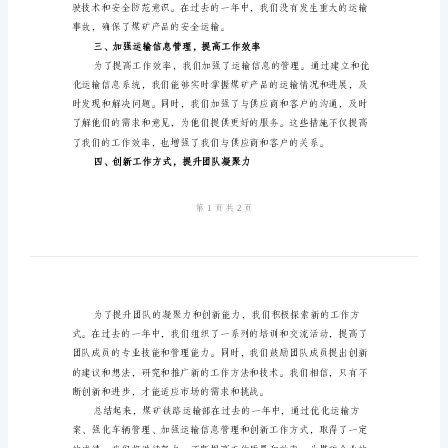
结
范
文
煤
矿
源的浪费和煤矿产品的滞销。
铁
路
二、强化车辆管理，
运
输
部
工