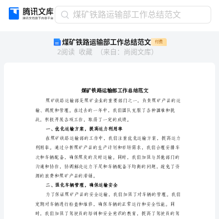
煤
煤矿铁路运输部工作总结范文
矿
煤矿铁路运输部工作总结范文
付费
铁
2
阅读
收藏
（
来自
：
尚阅文库
）
路
运
输
部
工
作
总