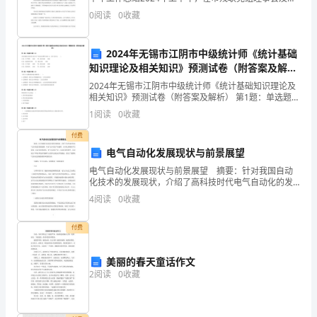
管理事长的正确领导下，在处长的带领下，宣文处坚持
过
0
阅读
0
收藏
以“三个代表”重要思想为指针，以保持共产党员先
去
2024年无锡市江阴市中级统计师《统计基础
的
知识理论及相关知识》预测试卷（附答案及解
析）
一
2024年无锡市江阴市中级统计师《统计基础知识理论及
相关知识》预测试卷（附答案及解析） 第1题：单选题
(本题1分)企业用银行存款支付本月生产车间水电费等
年
1
阅读
0
收藏
2000元，会计分录为( )。A借：生产费
中，
付费
电气自动化发展现状与前景展望
我
电气自动化发展现状与前景展望 摘要：针对我国自动
化技术的发展现状，介绍了高科技时代电气自动化的发
们
展趋势，从电气自动化产品创新、自动化系统的平台建
4
阅读
0
收藏
设、自动化系统结构、电气自动化产业、自动化系统程
团
序、自
付费
队
克
美丽的春天童话作文
2
阅读
0
收藏
服
了