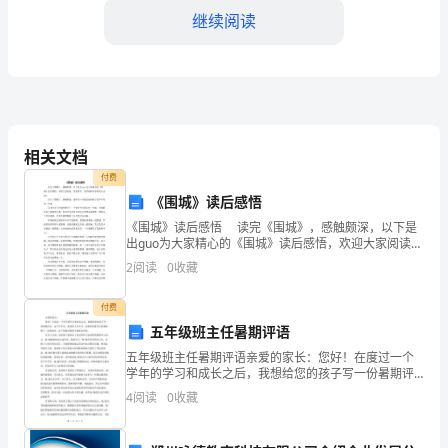
煤
继续阅读
矿
企
业
的
相关文档
重
付费
《围城》读后感悟
要
《围城》读后感悟 读完《围城》，感触颇深，以下是
出guo为大家精心的《围城》读后感悟，欢迎大家阅读，
部
供您参考。更多精彩内容请关注出guo。 读完《围
2
阅读
0
收藏
城》，感触颇深，钱钟书十分诚实地刻画了那个年
门
付费
之
五年级班主任暑期评语
一，
五年级班主任暑期评语亲爱的家长：您好！在度过一个
学年的学习和成长之后，我想给您的孩子写一份暑期评
负
发展做出更大的贡献。
语。这个学年里，您的孩子在学习、品德和思维等方面
4
阅读
0
收藏
都取得了一定的进步。以下是我对您孩子的综合评价。
责
在学习方