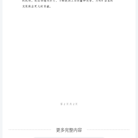
作
事故，确保了煤矿产品的安全运输。
总
结
范
文
煤
矿
铁
路
运
输
部
是
更多完整内容