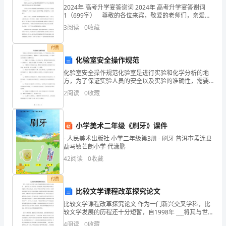
A.钻屑
卷
2024年 高考升学宴答谢词 2024年 高考升学宴答谢词
1（699字） 尊敬的各位来宾，敬爱的老师们，亲爱的
B.黏土
同学们以及关心爱护我的长辈和兄弟姐妹们： 大家晚
含
3
阅读
0
收藏
上好！ 很高兴大家在百忙之中抽空来
C.粗砂
答
付费
案
化验室安全操作规范
D.碎石
化验室安全操作规范化验室是进行实验和化学分析的地
考
方，为了保证实验人员的安全以及实验的准确性，需要
遵守一些安全操作规范。以下是常见的化验室安全操作
2
阅读
0
收藏
试
A.200mm
规范：1. 穿戴个人防护装备：进入化验室前，需穿戴实
验室
须
B.300ram
小学美术二年级《刷牙》课件
知：
C.500mm
- 人民美术出版社 小学二年级第3册 - 刷牙 普洱市孟连县
1.
勐马镇芒朗小学 代潇鹏
D.600mm
42
阅读
0
收藏
考
7、下列不属于地质构造基本类型的是()
付费
试
比较文学课程改革探究论文
A.单斜构造
时
比较文学课程改革探究论文 作为一门新兴交叉学科，比
B.褶皱构造
较文学发展的历程还十分短暂，自1998年 ___将其与世界
间：
文学合并为一个专业以来，比较文学教学与研究工作获
4
阅读
0
收藏