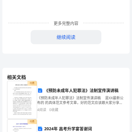
业
工
程
更多完整内容
管
继续阅读
理
C.安全生产责任制
与
D.安全生产管理
实
4、下列不属于井巷地下水的是()
务》
相关文档
A.松散层孔隙水
付费
考
B.老窑水
《预防未成年人犯罪法》法制宣传演讲稿
前
《预防未成年人犯罪法》法制宣传演讲稿 是XX最新公
C.基岩裂隙水
布的 的具体范文参考文章，好的范文应该跟大家分享，
测
为了方便大家的阅读。 同学们： 今天，和大家讲的
4
阅读
0
收藏
D.岩溶水
就是《预防未成年人犯罪法》的相关知识，
试
付费
B
2024年 高考升学宴答谢词