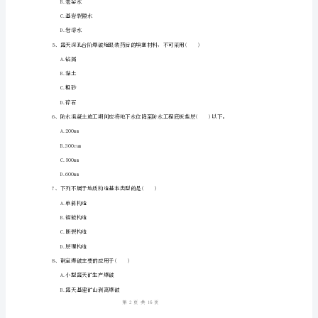
D.厕所的化粪池应做抗渗处理
卷
2、下列不属于井巷地下水的是()
含
A.松散层孔隙水
答
B.老窑水
案
C.基岩裂隙水
2024
D.可熔岩溶洞水
一
级
A.企业安全生产
建
造
B.企业经济利益
1
16
第页共页
师
《矿