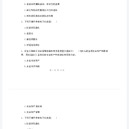
管
理
与
实
姓名:_________
务》
考号:_________
考
前
测
A.临时设施的建筑材料应符合环保.消防要求
试
B.食堂应设置隔油池，并应及时清理
B
C.施工现场应设置排水沟及沉淀池