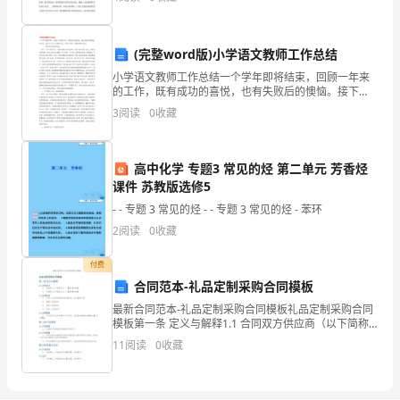
得了比较大的发展，并归为中国语言文学类的
C.断裂构造
180
D.层理构造
分
(完整word版)小学语文教师工作总结
8、硐室爆破主要的应用于()
钟，
小学语文教师工作总结一个学年即将结束，回顾一年来
的工作，既有成功的喜悦，也有失败后的懊恼。接下
A.小型露天矿生产爆破
来，我从以下几个方面对过去一年的工作作一简要回顾
满
3
阅读
0
收藏
与总结。 一、，争做学生的良师益友。 作为
B.露天基建矿山剥离爆破
分
高中化学 专题3 常见的烃 第二单元 芳香烃
2
16
第页共页
为
课件 苏教版选修5
160
- - 专题 3 常见的烃 - - 专题 3 常见的烃 - 苯环
分。
2
阅读
0
收藏
2.
付费
合同范本-礼品定制采购合同模板
全
最新合同范本-礼品定制采购合同模板礼品定制采购合同
卷
模板第一条 定义与解释1.1 合同双方供应商（以下简称
甲方）：【供应商全称】采购商（以下简称乙方）：
11
阅读
0
收藏
【采购商全称】1.2 合同标的产品：本合同所述的礼
共
三